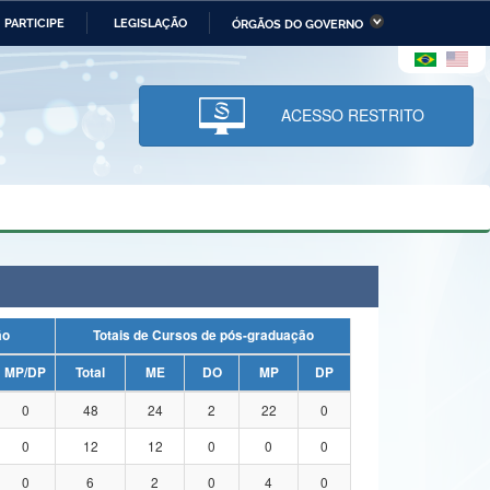
PARTICIPE
LEGISLAÇÃO
ÓRGÃOS DO GOVERNO
stério da Economia
Ministério da Infraestrutura
stério de Minas e Energia
Ministério da Ciência,
Tecnologia, Inovações e
ACESSO RESTRITO
Comunicações
tério da Mulher, da Família
Secretaria-Geral
s Direitos Humanos
lto
ação
Totais de Cursos de pós-graduação
MP/DP
Total
ME
DO
MP
DP
0
48
24
2
22
0
0
12
12
0
0
0
0
6
2
0
4
0