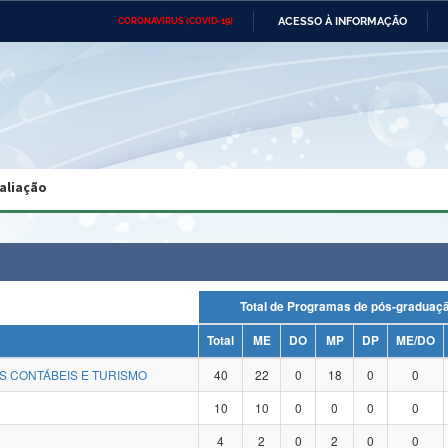
ACESSO À INFORMAÇÃO
CORONAVÍRUS (COVID-19)
Ministério da Defesa
Ministério das Relações
Mini
Exteriores
IR
PARA
O
CONTEÚDO
Ministério da Cidadania
Ministério da Saúde
Mini
Ministério do Desenvolvimento
Controladoria-Geral da União
Minis
Regional
e do
aliação
Advocacia-Geral da União
Banco Central do Brasil
Plana
Total de Programas de pós-gradu
Total
ME
DO
MP
DP
ME/DO
S CONTÁBEIS E TURISMO
40
22
0
18
0
0
10
10
0
0
0
0
4
2
0
2
0
0