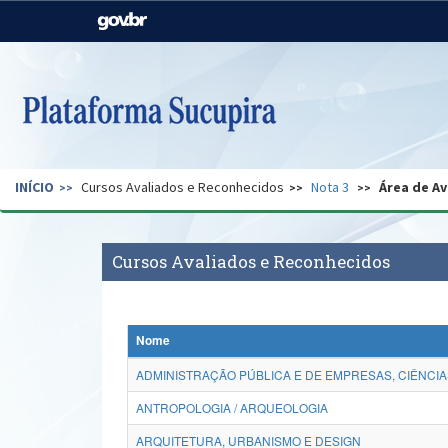
Casa Civil
Ministério da Justiça e
Segurança Pública
Ministério da Agricultura,
Ministério da Educação
Pecuária e Abastecimento
Ministério do Meio Ambiente
Ministério do Turismo
INÍCIO
Cursos Avaliados e Reconhecidos
Nota 3
Área de Av
Secretaria de Governo
Gabinete de Segurança
Institucional
Cursos Avaliados e Reconhecidos
Nome
ADMINISTRAÇÃO PÚBLICA E DE EMPRESAS, CIÊNCIA
ANTROPOLOGIA / ARQUEOLOGIA
ARQUITETURA, URBANISMO E DESIGN