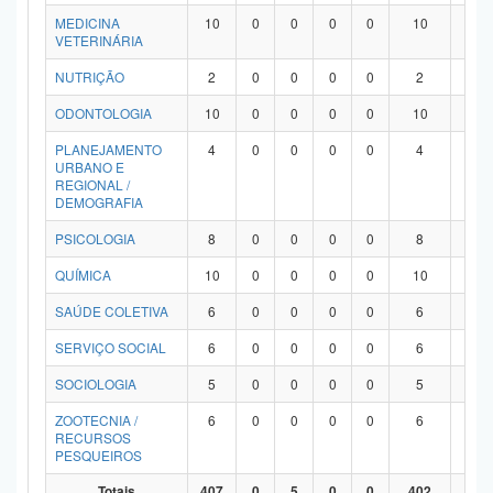
MEDICINA
10
0
0
0
0
10
0
VETERINÁRIA
NUTRIÇÃO
2
0
0
0
0
2
0
ODONTOLOGIA
10
0
0
0
0
10
0
PLANEJAMENTO
4
0
0
0
0
4
0
URBANO E
REGIONAL /
DEMOGRAFIA
PSICOLOGIA
8
0
0
0
0
8
0
QUÍMICA
10
0
0
0
0
10
0
SAÚDE COLETIVA
6
0
0
0
0
6
0
SERVIÇO SOCIAL
6
0
0
0
0
6
0
SOCIOLOGIA
5
0
0
0
0
5
0
ZOOTECNIA /
6
0
0
0
0
6
0
RECURSOS
PESQUEIROS
Totais
407
0
5
0
0
402
0