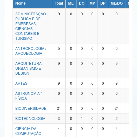
Nome
Total
ME
DO
MP
DP
ME/DO
MP/
Ministério da Ciência, Tecnologia, Inovações e Comunicações
ADMINISTRAÇÃO
9
0
0
0
0
9
0
PÚBLICA E DE
Ministério do Meio Ambiente
EMPRESAS,
CIÊNCIAS
Ministério do Turismo
CONTÁBEIS E
TURISMO
Ministério do Desenvolvimento Regional
ANTROPOLOGIA /
5
0
0
0
0
5
0
ARQUEOLOGIA
Controladoria-Geral da União
ARQUITETURA,
9
0
0
0
0
9
0
URBANISMO E
Ministério da Mulher, da Família e dos Direitos Humanos
DESIGN
Secretaria-Geral
ARTES
9
0
0
0
0
9
0
ASTRONOMIA /
6
0
0
0
0
6
0
Secretaria de Governo
FÍSICA
Gabinete de Segurança Institucional
BIODIVERSIDADE
21
0
0
0
0
21
0
Advocacia-Geral da União
BIOTECNOLOGIA
3
0
1
0
0
2
0
CIÊNCIA DA
4
0
0
0
0
4
0
Banco Central do Brasil
COMPUTAÇÃO