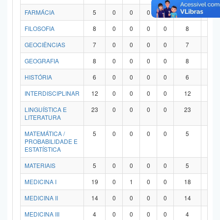
FARMÁCIA
5
0
0
0
0
5
0
FILOSOFIA
8
0
0
0
0
8
0
GEOCIÊNCIAS
7
0
0
0
0
7
0
GEOGRAFIA
8
0
0
0
0
8
0
HISTÓRIA
6
0
0
0
0
6
0
INTERDISCIPLINAR
12
0
0
0
0
12
0
LINGUÍSTICA E
23
0
0
0
0
23
0
LITERATURA
MATEMÁTICA /
5
0
0
0
0
5
0
PROBABILIDADE E
ESTATÍSTICA
MATERIAIS
5
0
0
0
0
5
0
MEDICINA I
19
0
1
0
0
18
0
MEDICINA II
14
0
0
0
0
14
0
MEDICINA III
4
0
0
0
0
4
0