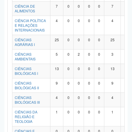
Planalto
CIÊNCIA DE
7
0
0
0
0
7
0
ALIMENTOS
CIÊNCIA POLÍTICA
4
0
0
0
0
4
0
E RELAÇÕES
INTERNACIONAIS
CIÊNCIAS
25
0
0
0
0
25
0
AGRÁRIAS I
CIÊNCIAS
5
0
2
0
0
3
0
AMBIENTAIS
CIÊNCIAS
13
0
0
0
0
13
0
BIOLÓGICAS I
CIÊNCIAS
9
0
0
0
0
9
0
BIOLÓGICAS II
CIÊNCIAS
4
0
0
0
0
4
0
BIOLÓGICAS III
CIÊNCIAS DA
1
0
0
0
0
1
0
RELIGIÃO E
TEOLOGIA
CIÊNCIAS E
0
0
0
0
0
0
0