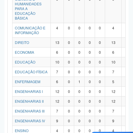
HUMANIDADES
PARA A
EDUCAÇÃO
BÁSICA
COMUNICAÇÃO E
4
0
0
0
0
4
0
INFORMAÇÃO
DIREITO
13
0
0
0
0
13
0
ECONOMIA
6
0
0
0
0
6
0
EDUCAÇÃO
10
0
0
0
0
10
0
EDUCAÇÃO FÍSICA
7
0
0
0
0
7
0
ENFERMAGEM
6
0
1
0
0
5
0
ENGENHARIAS I
12
0
0
0
0
12
0
ENGENHARIAS II
12
0
0
0
0
12
0
ENGENHARIAS III
7
0
0
0
0
7
0
ENGENHARIAS IV
9
0
0
0
0
9
0
ENSINO
4
0
0
0
0
4
0