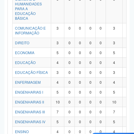
HUMANIDADES
PARA A
EDUCAÇÃO
BÁSICA
COMUNICAÇÃO E
3
0
0
0
0
3
0
INFORMAÇÃO
DIREITO
3
0
0
0
0
3
0
ECONOMIA
5
0
0
0
0
5
0
EDUCAÇÃO
4
0
0
0
0
4
0
EDUCAÇÃO FÍSICA
3
0
0
0
0
3
0
ENFERMAGEM
4
0
0
0
0
4
0
ENGENHARIAS I
5
0
0
0
0
5
0
ENGENHARIAS II
10
0
0
0
0
10
0
ENGENHARIAS III
7
0
0
0
0
7
0
ENGENHARIAS IV
5
0
0
0
0
5
0
ENSINO
4
0
0
0
0
4
0