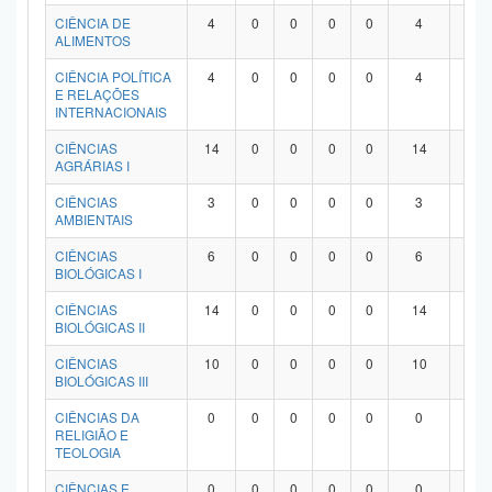
Planalto
CIÊNCIA DE
4
0
0
0
0
4
0
ALIMENTOS
CIÊNCIA POLÍTICA
4
0
0
0
0
4
0
E RELAÇÕES
INTERNACIONAIS
CIÊNCIAS
14
0
0
0
0
14
0
AGRÁRIAS I
CIÊNCIAS
3
0
0
0
0
3
0
AMBIENTAIS
CIÊNCIAS
6
0
0
0
0
6
0
BIOLÓGICAS I
CIÊNCIAS
14
0
0
0
0
14
0
BIOLÓGICAS II
CIÊNCIAS
10
0
0
0
0
10
0
BIOLÓGICAS III
CIÊNCIAS DA
0
0
0
0
0
0
0
RELIGIÃO E
TEOLOGIA
CIÊNCIAS E
0
0
0
0
0
0
0