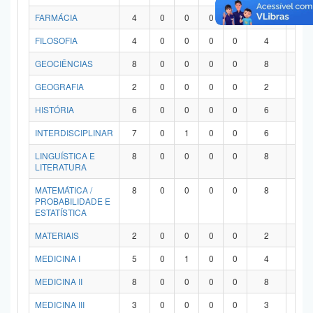
FARMÁCIA
4
0
0
0
0
4
0
FILOSOFIA
4
0
0
0
0
4
0
GEOCIÊNCIAS
8
0
0
0
0
8
0
GEOGRAFIA
2
0
0
0
0
2
0
HISTÓRIA
6
0
0
0
0
6
0
INTERDISCIPLINAR
7
0
1
0
0
6
0
LINGUÍSTICA E
8
0
0
0
0
8
0
LITERATURA
MATEMÁTICA /
8
0
0
0
0
8
0
PROBABILIDADE E
ESTATÍSTICA
MATERIAIS
2
0
0
0
0
2
0
MEDICINA I
5
0
1
0
0
4
0
MEDICINA II
8
0
0
0
0
8
0
MEDICINA III
3
0
0
0
0
3
0