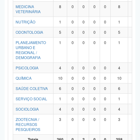
MEDICINA
8
0
0
0
0
8
0
VETERINÁRIA
NUTRIÇÃO
1
0
0
0
0
1
0
ODONTOLOGIA
5
0
0
0
0
5
0
PLANEJAMENTO
1
0
0
0
0
1
0
URBANO E
REGIONAL /
DEMOGRAFIA
PSICOLOGIA
4
0
0
0
0
4
0
QUÍMICA
10
0
0
0
0
10
0
SAÚDE COLETIVA
6
0
0
0
0
6
0
SERVIÇO SOCIAL
1
0
0
0
0
1
0
SOCIOLOGIA
4
0
0
0
0
4
0
ZOOTECNIA /
3
0
0
0
0
3
0
RECURSOS
PESQUEIROS
Totais
260
0
2
0
0
258
0