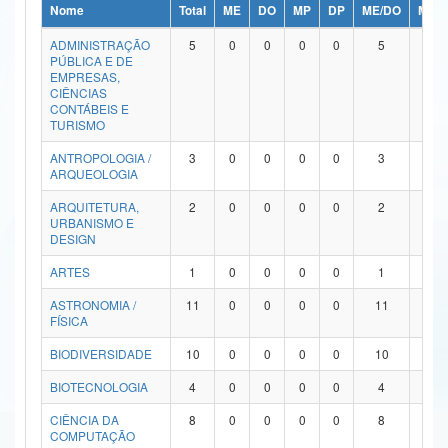
Nome
Total
ME
DO
MP
DP
ME/DO
MP/
Ministério da Ciência, Tecnologia, Inovações e Comunicações
ADMINISTRAÇÃO
5
0
0
0
0
5
0
PÚBLICA E DE
Ministério do Meio Ambiente
EMPRESAS,
CIÊNCIAS
Ministério do Turismo
CONTÁBEIS E
TURISMO
Ministério do Desenvolvimento Regional
ANTROPOLOGIA /
3
0
0
0
0
3
0
ARQUEOLOGIA
Controladoria-Geral da União
ARQUITETURA,
2
0
0
0
0
2
0
URBANISMO E
Ministério da Mulher, da Família e dos Direitos Humanos
DESIGN
Secretaria-Geral
ARTES
1
0
0
0
0
1
0
ASTRONOMIA /
11
0
0
0
0
11
0
Secretaria de Governo
FÍSICA
Gabinete de Segurança Institucional
BIODIVERSIDADE
10
0
0
0
0
10
0
Advocacia-Geral da União
BIOTECNOLOGIA
4
0
0
0
0
4
0
CIÊNCIA DA
8
0
0
0
0
8
0
Banco Central do Brasil
COMPUTAÇÃO