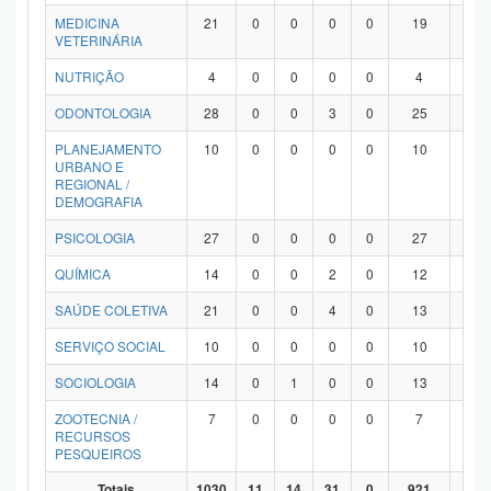
MEDICINA
21
0
0
0
0
19
2
VETERINÁRIA
NUTRIÇÃO
4
0
0
0
0
4
0
ODONTOLOGIA
28
0
0
3
0
25
0
PLANEJAMENTO
10
0
0
0
0
10
0
URBANO E
REGIONAL /
DEMOGRAFIA
PSICOLOGIA
27
0
0
0
0
27
0
QUÍMICA
14
0
0
2
0
12
0
SAÚDE COLETIVA
21
0
0
4
0
13
4
SERVIÇO SOCIAL
10
0
0
0
0
10
0
SOCIOLOGIA
14
0
1
0
0
13
0
ZOOTECNIA /
7
0
0
0
0
7
0
RECURSOS
PESQUEIROS
Totais
1030
11
14
31
0
921
53