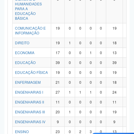
HUMANIDADES
PARA A
EDUCAÇÃO
BÁSICA
COMUNICAÇÃO E
19
0
0
0
0
19
0
INFORMAÇÃO
DIREITO
19
1
0
0
0
18
0
ECONOMIA
17
0
0
1
0
13
3
EDUCAÇÃO
39
0
0
0
0
39
0
EDUCAÇÃO FÍSICA
19
0
0
0
0
19
0
ENFERMAGEM
21
0
0
0
0
18
3
ENGENHARIAS I
27
1
1
1
0
24
0
ENGENHARIAS II
11
0
0
0
0
11
0
ENGENHARIAS III
20
1
0
0
0
19
0
ENGENHARIAS IV
9
0
0
0
0
9
0
ENSINO
23
0
2
3
0
13
5