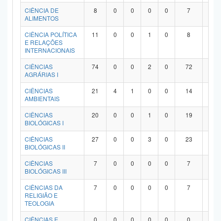
Planalto
CIÊNCIA DE
8
0
0
0
0
7
1
ALIMENTOS
CIÊNCIA POLÍTICA
11
0
0
1
0
8
2
E RELAÇÕES
INTERNACIONAIS
CIÊNCIAS
74
0
0
2
0
72
0
AGRÁRIAS I
CIÊNCIAS
21
4
1
0
0
14
2
AMBIENTAIS
CIÊNCIAS
20
0
0
1
0
19
0
BIOLÓGICAS I
CIÊNCIAS
27
0
0
3
0
23
1
BIOLÓGICAS II
CIÊNCIAS
7
0
0
0
0
7
0
BIOLÓGICAS III
CIÊNCIAS DA
7
0
0
0
0
7
0
RELIGIÃO E
TEOLOGIA
CIÊNCIAS E
0
0
0
0
0
0
0