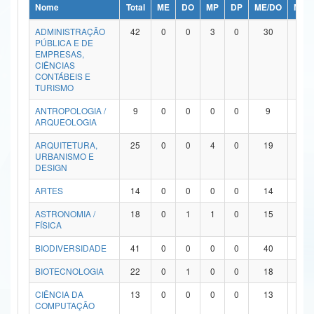
Nome
Total
ME
DO
MP
DP
ME/DO
MP/
Ministério da Ciência, Tecnologia, Inovações e Comunicações
ADMINISTRAÇÃO
42
0
0
3
0
30
9
PÚBLICA E DE
Ministério do Meio Ambiente
EMPRESAS,
CIÊNCIAS
Ministério do Turismo
CONTÁBEIS E
TURISMO
Ministério do Desenvolvimento Regional
ANTROPOLOGIA /
9
0
0
0
0
9
0
ARQUEOLOGIA
Controladoria-Geral da União
ARQUITETURA,
25
0
0
4
0
19
2
URBANISMO E
Ministério da Mulher, da Família e dos Direitos Humanos
DESIGN
Secretaria-Geral
ARTES
14
0
0
0
0
14
0
ASTRONOMIA /
18
0
1
1
0
15
1
Secretaria de Governo
FÍSICA
Gabinete de Segurança Institucional
BIODIVERSIDADE
41
0
0
0
0
40
1
Advocacia-Geral da União
BIOTECNOLOGIA
22
0
1
0
0
18
3
CIÊNCIA DA
13
0
0
0
0
13
0
Banco Central do Brasil
COMPUTAÇÃO