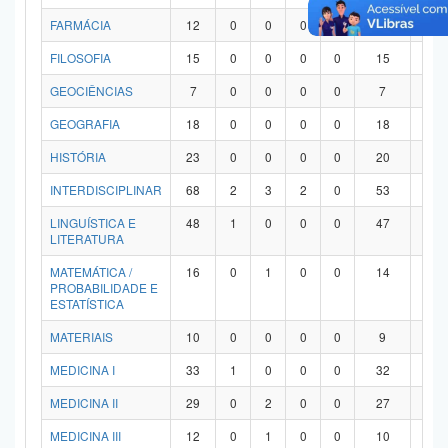
FARMÁCIA
12
0
0
0
0
12
0
FILOSOFIA
15
0
0
0
0
15
0
GEOCIÊNCIAS
7
0
0
0
0
7
0
GEOGRAFIA
18
0
0
0
0
18
0
HISTÓRIA
23
0
0
0
0
20
3
INTERDISCIPLINAR
68
2
3
2
0
53
8
LINGUÍSTICA E
48
1
0
0
0
47
0
LITERATURA
MATEMÁTICA /
16
0
1
0
0
14
1
PROBABILIDADE E
ESTATÍSTICA
MATERIAIS
10
0
0
0
0
9
1
MEDICINA I
33
1
0
0
0
32
0
MEDICINA II
29
0
2
0
0
27
0
MEDICINA III
12
0
1
0
0
10
1