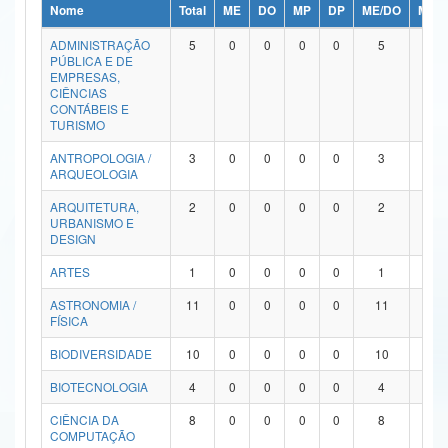
Nome
Total
ME
DO
MP
DP
ME/DO
MP/
Ministério da Ciência, Tecnologia, Inovações e Comunicações
ADMINISTRAÇÃO
5
0
0
0
0
5
0
PÚBLICA E DE
Ministério do Meio Ambiente
EMPRESAS,
CIÊNCIAS
Ministério do Turismo
CONTÁBEIS E
TURISMO
Ministério do Desenvolvimento Regional
ANTROPOLOGIA /
3
0
0
0
0
3
0
ARQUEOLOGIA
Controladoria-Geral da União
ARQUITETURA,
2
0
0
0
0
2
0
URBANISMO E
Ministério da Mulher, da Família e dos Direitos Humanos
DESIGN
Secretaria-Geral
ARTES
1
0
0
0
0
1
0
ASTRONOMIA /
11
0
0
0
0
11
0
Secretaria de Governo
FÍSICA
Gabinete de Segurança Institucional
BIODIVERSIDADE
10
0
0
0
0
10
0
Advocacia-Geral da União
BIOTECNOLOGIA
4
0
0
0
0
4
0
CIÊNCIA DA
8
0
0
0
0
8
0
Banco Central do Brasil
COMPUTAÇÃO