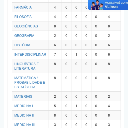
FARMÁCIA
4
0
0
0
0
4
0
FILOSOFIA
4
0
0
0
0
4
0
GEOCIÊNCIAS
8
0
0
0
0
8
0
GEOGRAFIA
2
0
0
0
0
2
0
HISTÓRIA
6
0
0
0
0
6
0
INTERDISCIPLINAR
7
0
1
0
0
6
0
LINGUÍSTICA E
8
0
0
0
0
8
0
LITERATURA
MATEMÁTICA /
8
0
0
0
0
8
0
PROBABILIDADE E
ESTATÍSTICA
MATERIAIS
2
0
0
0
0
2
0
MEDICINA I
5
0
1
0
0
4
0
MEDICINA II
8
0
0
0
0
8
0
MEDICINA III
3
0
0
0
0
3
0