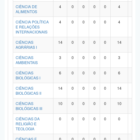
Planalto
CIÊNCIA DE
4
0
0
0
0
4
0
ALIMENTOS
CIÊNCIA POLÍTICA
4
0
0
0
0
4
0
E RELAÇÕES
INTERNACIONAIS
CIÊNCIAS
14
0
0
0
0
14
0
AGRÁRIAS I
CIÊNCIAS
3
0
0
0
0
3
0
AMBIENTAIS
CIÊNCIAS
6
0
0
0
0
6
0
BIOLÓGICAS I
CIÊNCIAS
14
0
0
0
0
14
0
BIOLÓGICAS II
CIÊNCIAS
10
0
0
0
0
10
0
BIOLÓGICAS III
CIÊNCIAS DA
0
0
0
0
0
0
0
RELIGIÃO E
TEOLOGIA
CIÊNCIAS E
0
0
0
0
0
0
0