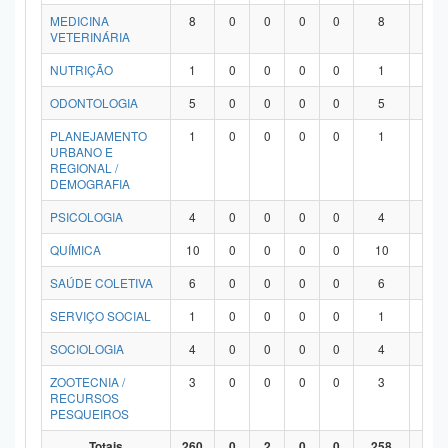
MEDICINA
8
0
0
0
0
8
0
VETERINÁRIA
NUTRIÇÃO
1
0
0
0
0
1
0
ODONTOLOGIA
5
0
0
0
0
5
0
PLANEJAMENTO
1
0
0
0
0
1
0
URBANO E
REGIONAL /
DEMOGRAFIA
PSICOLOGIA
4
0
0
0
0
4
0
QUÍMICA
10
0
0
0
0
10
0
SAÚDE COLETIVA
6
0
0
0
0
6
0
SERVIÇO SOCIAL
1
0
0
0
0
1
0
SOCIOLOGIA
4
0
0
0
0
4
0
ZOOTECNIA /
3
0
0
0
0
3
0
RECURSOS
PESQUEIROS
Totais
260
0
2
0
0
258
0