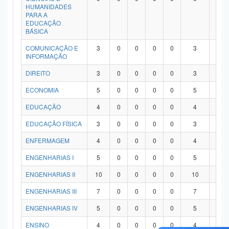
HUMANIDADES
PARA A
EDUCAÇÃO
BÁSICA
COMUNICAÇÃO E
3
0
0
0
0
3
0
INFORMAÇÃO
DIREITO
3
0
0
0
0
3
0
ECONOMIA
5
0
0
0
0
5
0
EDUCAÇÃO
4
0
0
0
0
4
0
EDUCAÇÃO FÍSICA
3
0
0
0
0
3
0
ENFERMAGEM
4
0
0
0
0
4
0
ENGENHARIAS I
5
0
0
0
0
5
0
ENGENHARIAS II
10
0
0
0
0
10
0
ENGENHARIAS III
7
0
0
0
0
7
0
ENGENHARIAS IV
5
0
0
0
0
5
0
ENSINO
4
0
0
0
0
4
0