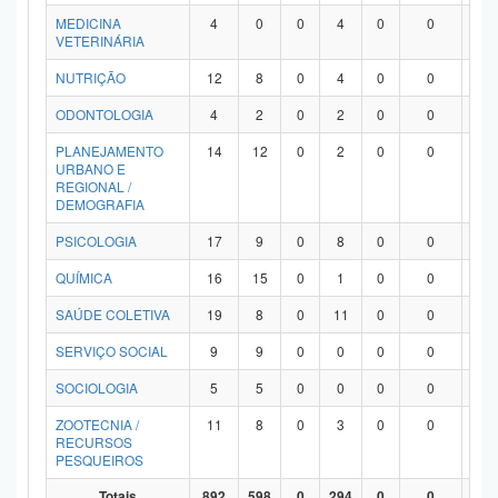
MEDICINA
4
0
0
4
0
0
0
VETERINÁRIA
NUTRIÇÃO
12
8
0
4
0
0
0
ODONTOLOGIA
4
2
0
2
0
0
0
PLANEJAMENTO
14
12
0
2
0
0
0
URBANO E
REGIONAL /
DEMOGRAFIA
PSICOLOGIA
17
9
0
8
0
0
0
QUÍMICA
16
15
0
1
0
0
0
SAÚDE COLETIVA
19
8
0
11
0
0
0
SERVIÇO SOCIAL
9
9
0
0
0
0
0
SOCIOLOGIA
5
5
0
0
0
0
0
ZOOTECNIA /
11
8
0
3
0
0
0
RECURSOS
PESQUEIROS
Totais
892
598
0
294
0
0
0