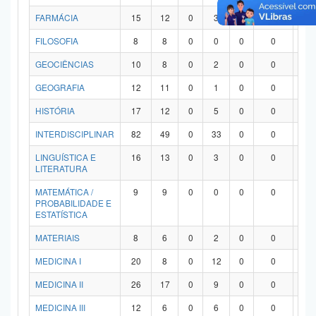
FARMÁCIA
15
12
0
3
0
0
0
FILOSOFIA
8
8
0
0
0
0
0
GEOCIÊNCIAS
10
8
0
2
0
0
0
GEOGRAFIA
12
11
0
1
0
0
0
HISTÓRIA
17
12
0
5
0
0
0
INTERDISCIPLINAR
82
49
0
33
0
0
0
LINGUÍSTICA E
16
13
0
3
0
0
0
LITERATURA
MATEMÁTICA /
9
9
0
0
0
0
0
PROBABILIDADE E
ESTATÍSTICA
MATERIAIS
8
6
0
2
0
0
0
MEDICINA I
20
8
0
12
0
0
0
MEDICINA II
26
17
0
9
0
0
0
MEDICINA III
12
6
0
6
0
0
0