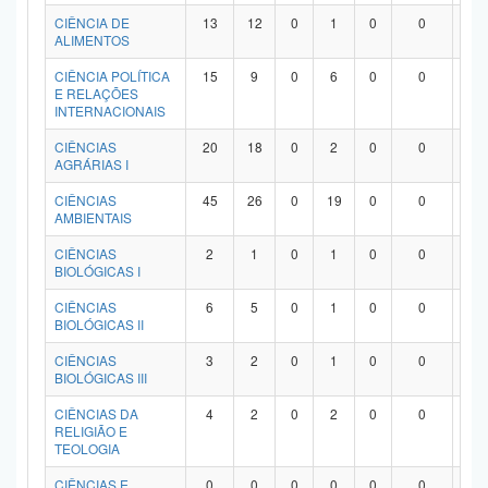
Planalto
CIÊNCIA DE
13
12
0
1
0
0
0
ALIMENTOS
CIÊNCIA POLÍTICA
15
9
0
6
0
0
0
E RELAÇÕES
INTERNACIONAIS
CIÊNCIAS
20
18
0
2
0
0
0
AGRÁRIAS I
CIÊNCIAS
45
26
0
19
0
0
0
AMBIENTAIS
CIÊNCIAS
2
1
0
1
0
0
0
BIOLÓGICAS I
CIÊNCIAS
6
5
0
1
0
0
0
BIOLÓGICAS II
CIÊNCIAS
3
2
0
1
0
0
0
BIOLÓGICAS III
CIÊNCIAS DA
4
2
0
2
0
0
0
RELIGIÃO E
TEOLOGIA
CIÊNCIAS E
0
0
0
0
0
0
0