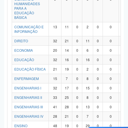
HUMANIDADES
PARA A
EDUCAÇÃO
BÁSICA
COMUNICAÇÃO E
13
11
0
2
0
0
0
INFORMAÇÃO
DIREITO
32
21
0
11
0
0
0
ECONOMIA
20
14
0
6
0
0
0
EDUCAÇÃO
32
16
0
16
0
0
0
EDUCAÇÃO FÍSICA
21
19
0
2
0
0
0
ENFERMAGEM
15
7
0
8
0
0
0
ENGENHARIAS I
32
17
0
15
0
0
0
ENGENHARIAS II
33
25
0
8
0
0
0
ENGENHARIAS III
41
28
0
13
0
0
0
ENGENHARIAS IV
28
21
0
7
0
0
0
ENSINO
48
19
0
29
0
0
0