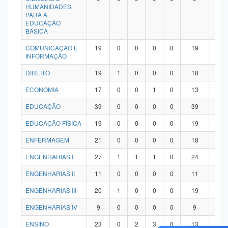
HUMANIDADES
PARA A
EDUCAÇÃO
BÁSICA
COMUNICAÇÃO E
19
0
0
0
0
19
0
INFORMAÇÃO
DIREITO
19
1
0
0
0
18
0
ECONOMIA
17
0
0
1
0
13
3
EDUCAÇÃO
39
0
0
0
0
39
0
EDUCAÇÃO FÍSICA
19
0
0
0
0
19
0
ENFERMAGEM
21
0
0
0
0
18
3
ENGENHARIAS I
27
1
1
1
0
24
0
ENGENHARIAS II
11
0
0
0
0
11
0
ENGENHARIAS III
20
1
0
0
0
19
0
ENGENHARIAS IV
9
0
0
0
0
9
0
ENSINO
23
0
2
3
0
13
5