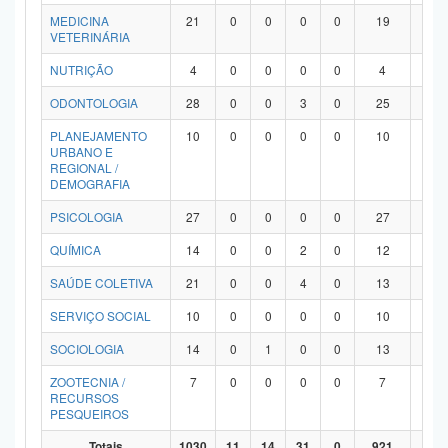
MEDICINA
21
0
0
0
0
19
2
VETERINÁRIA
NUTRIÇÃO
4
0
0
0
0
4
0
ODONTOLOGIA
28
0
0
3
0
25
0
PLANEJAMENTO
10
0
0
0
0
10
0
URBANO E
REGIONAL /
DEMOGRAFIA
PSICOLOGIA
27
0
0
0
0
27
0
QUÍMICA
14
0
0
2
0
12
0
SAÚDE COLETIVA
21
0
0
4
0
13
4
SERVIÇO SOCIAL
10
0
0
0
0
10
0
SOCIOLOGIA
14
0
1
0
0
13
0
ZOOTECNIA /
7
0
0
0
0
7
0
RECURSOS
PESQUEIROS
Totais
1030
11
14
31
0
921
53