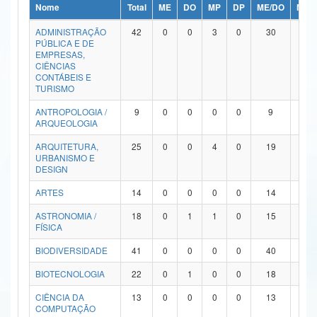
Nome
Total
ME
DO
MP
DP
ME/DO
MP/
Ministério da Ciência, Tecnologia, Inovações e Comunicações
ADMINISTRAÇÃO
42
0
0
3
0
30
9
PÚBLICA E DE
Ministério do Meio Ambiente
EMPRESAS,
CIÊNCIAS
Ministério do Turismo
CONTÁBEIS E
TURISMO
Ministério do Desenvolvimento Regional
ANTROPOLOGIA /
9
0
0
0
0
9
0
ARQUEOLOGIA
Controladoria-Geral da União
ARQUITETURA,
25
0
0
4
0
19
2
URBANISMO E
Ministério da Mulher, da Família e dos Direitos Humanos
DESIGN
Secretaria-Geral
ARTES
14
0
0
0
0
14
0
ASTRONOMIA /
18
0
1
1
0
15
1
Secretaria de Governo
FÍSICA
Gabinete de Segurança Institucional
BIODIVERSIDADE
41
0
0
0
0
40
1
Advocacia-Geral da União
BIOTECNOLOGIA
22
0
1
0
0
18
3
CIÊNCIA DA
13
0
0
0
0
13
0
Banco Central do Brasil
COMPUTAÇÃO