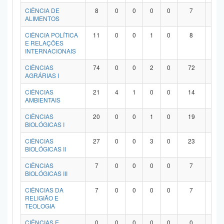
Planalto
CIÊNCIA DE
8
0
0
0
0
7
1
ALIMENTOS
CIÊNCIA POLÍTICA
11
0
0
1
0
8
2
E RELAÇÕES
INTERNACIONAIS
CIÊNCIAS
74
0
0
2
0
72
0
AGRÁRIAS I
CIÊNCIAS
21
4
1
0
0
14
2
AMBIENTAIS
CIÊNCIAS
20
0
0
1
0
19
0
BIOLÓGICAS I
CIÊNCIAS
27
0
0
3
0
23
1
BIOLÓGICAS II
CIÊNCIAS
7
0
0
0
0
7
0
BIOLÓGICAS III
CIÊNCIAS DA
7
0
0
0
0
7
0
RELIGIÃO E
TEOLOGIA
CIÊNCIAS E
0
0
0
0
0
0
0