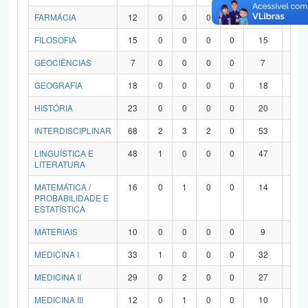
FARMÁCIA
12
0
0
0
0
12
0
FILOSOFIA
15
0
0
0
0
15
0
GEOCIÊNCIAS
7
0
0
0
0
7
0
GEOGRAFIA
18
0
0
0
0
18
0
HISTÓRIA
23
0
0
0
0
20
3
INTERDISCIPLINAR
68
2
3
2
0
53
8
LINGUÍSTICA E
48
1
0
0
0
47
0
LITERATURA
MATEMÁTICA /
16
0
1
0
0
14
1
PROBABILIDADE E
ESTATÍSTICA
MATERIAIS
10
0
0
0
0
9
1
MEDICINA I
33
1
0
0
0
32
0
MEDICINA II
29
0
2
0
0
27
0
MEDICINA III
12
0
1
0
0
10
1