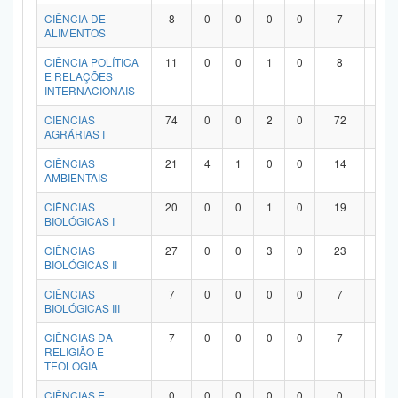
Planalto
CIÊNCIA DE
8
0
0
0
0
7
1
ALIMENTOS
CIÊNCIA POLÍTICA
11
0
0
1
0
8
2
E RELAÇÕES
INTERNACIONAIS
CIÊNCIAS
74
0
0
2
0
72
0
AGRÁRIAS I
CIÊNCIAS
21
4
1
0
0
14
2
AMBIENTAIS
CIÊNCIAS
20
0
0
1
0
19
0
BIOLÓGICAS I
CIÊNCIAS
27
0
0
3
0
23
1
BIOLÓGICAS II
CIÊNCIAS
7
0
0
0
0
7
0
BIOLÓGICAS III
CIÊNCIAS DA
7
0
0
0
0
7
0
RELIGIÃO E
TEOLOGIA
CIÊNCIAS E
0
0
0
0
0
0
0