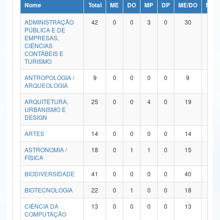
Nome
Total
ME
DO
MP
DP
ME/DO
MP/
Ministério da Ciência, Tecnologia, Inovações e Comunicações
ADMINISTRAÇÃO
42
0
0
3
0
30
9
PÚBLICA E DE
Ministério do Meio Ambiente
EMPRESAS,
CIÊNCIAS
Ministério do Turismo
CONTÁBEIS E
TURISMO
Ministério do Desenvolvimento Regional
ANTROPOLOGIA /
9
0
0
0
0
9
0
ARQUEOLOGIA
Controladoria-Geral da União
ARQUITETURA,
25
0
0
4
0
19
2
URBANISMO E
Ministério da Mulher, da Família e dos Direitos Humanos
DESIGN
Secretaria-Geral
ARTES
14
0
0
0
0
14
0
ASTRONOMIA /
18
0
1
1
0
15
1
Secretaria de Governo
FÍSICA
Gabinete de Segurança Institucional
BIODIVERSIDADE
41
0
0
0
0
40
1
Advocacia-Geral da União
BIOTECNOLOGIA
22
0
1
0
0
18
3
CIÊNCIA DA
13
0
0
0
0
13
0
Banco Central do Brasil
COMPUTAÇÃO