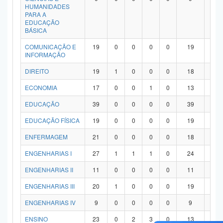
HUMANIDADES
PARA A
EDUCAÇÃO
BÁSICA
COMUNICAÇÃO E
19
0
0
0
0
19
0
INFORMAÇÃO
DIREITO
19
1
0
0
0
18
0
ECONOMIA
17
0
0
1
0
13
3
EDUCAÇÃO
39
0
0
0
0
39
0
EDUCAÇÃO FÍSICA
19
0
0
0
0
19
0
ENFERMAGEM
21
0
0
0
0
18
3
ENGENHARIAS I
27
1
1
1
0
24
0
ENGENHARIAS II
11
0
0
0
0
11
0
ENGENHARIAS III
20
1
0
0
0
19
0
ENGENHARIAS IV
9
0
0
0
0
9
0
ENSINO
23
0
2
3
0
13
5