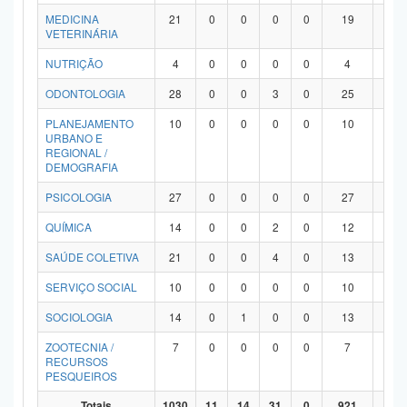
MEDICINA
21
0
0
0
0
19
2
VETERINÁRIA
NUTRIÇÃO
4
0
0
0
0
4
0
ODONTOLOGIA
28
0
0
3
0
25
0
PLANEJAMENTO
10
0
0
0
0
10
0
URBANO E
REGIONAL /
DEMOGRAFIA
PSICOLOGIA
27
0
0
0
0
27
0
QUÍMICA
14
0
0
2
0
12
0
SAÚDE COLETIVA
21
0
0
4
0
13
4
SERVIÇO SOCIAL
10
0
0
0
0
10
0
SOCIOLOGIA
14
0
1
0
0
13
0
ZOOTECNIA /
7
0
0
0
0
7
0
RECURSOS
PESQUEIROS
Totais
1030
11
14
31
0
921
53