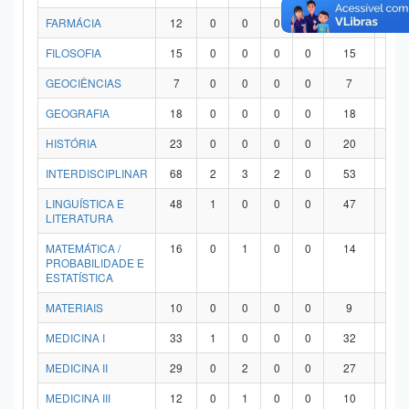
FARMÁCIA
12
0
0
0
0
12
0
FILOSOFIA
15
0
0
0
0
15
0
GEOCIÊNCIAS
7
0
0
0
0
7
0
GEOGRAFIA
18
0
0
0
0
18
0
HISTÓRIA
23
0
0
0
0
20
3
INTERDISCIPLINAR
68
2
3
2
0
53
8
LINGUÍSTICA E
48
1
0
0
0
47
0
LITERATURA
MATEMÁTICA /
16
0
1
0
0
14
1
PROBABILIDADE E
ESTATÍSTICA
MATERIAIS
10
0
0
0
0
9
1
MEDICINA I
33
1
0
0
0
32
0
MEDICINA II
29
0
2
0
0
27
0
MEDICINA III
12
0
1
0
0
10
1