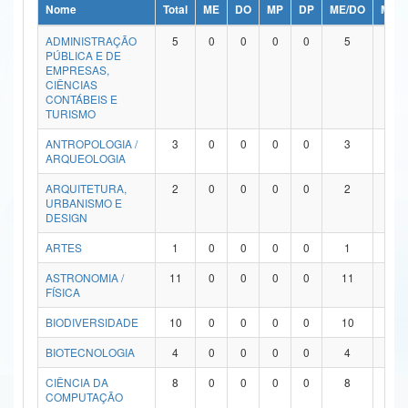
Nome
Total
ME
DO
MP
DP
ME/DO
MP/
Ministério da Ciência, Tecnologia, Inovações e Comunicações
ADMINISTRAÇÃO
5
0
0
0
0
5
0
PÚBLICA E DE
Ministério do Meio Ambiente
EMPRESAS,
CIÊNCIAS
Ministério do Turismo
CONTÁBEIS E
TURISMO
Ministério do Desenvolvimento Regional
ANTROPOLOGIA /
3
0
0
0
0
3
0
ARQUEOLOGIA
Controladoria-Geral da União
ARQUITETURA,
2
0
0
0
0
2
0
URBANISMO E
Ministério da Mulher, da Família e dos Direitos Humanos
DESIGN
Secretaria-Geral
ARTES
1
0
0
0
0
1
0
ASTRONOMIA /
11
0
0
0
0
11
0
Secretaria de Governo
FÍSICA
Gabinete de Segurança Institucional
BIODIVERSIDADE
10
0
0
0
0
10
0
Advocacia-Geral da União
BIOTECNOLOGIA
4
0
0
0
0
4
0
CIÊNCIA DA
8
0
0
0
0
8
0
Banco Central do Brasil
COMPUTAÇÃO