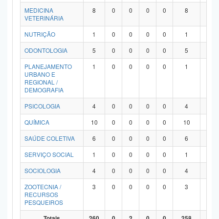
MEDICINA
8
0
0
0
0
8
0
VETERINÁRIA
NUTRIÇÃO
1
0
0
0
0
1
0
ODONTOLOGIA
5
0
0
0
0
5
0
PLANEJAMENTO
1
0
0
0
0
1
0
URBANO E
REGIONAL /
DEMOGRAFIA
PSICOLOGIA
4
0
0
0
0
4
0
QUÍMICA
10
0
0
0
0
10
0
SAÚDE COLETIVA
6
0
0
0
0
6
0
SERVIÇO SOCIAL
1
0
0
0
0
1
0
SOCIOLOGIA
4
0
0
0
0
4
0
ZOOTECNIA /
3
0
0
0
0
3
0
RECURSOS
PESQUEIROS
Totais
260
0
2
0
0
258
0