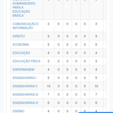
HUMANIDADES
PARA A
EDUCAÇÃO
BÁSICA
COMUNICAÇÃO E
3
0
0
0
0
3
0
INFORMAÇÃO
DIREITO
3
0
0
0
0
3
0
ECONOMIA
5
0
0
0
0
5
0
EDUCAÇÃO
4
0
0
0
0
4
0
EDUCAÇÃO FÍSICA
3
0
0
0
0
3
0
ENFERMAGEM
4
0
0
0
0
4
0
ENGENHARIAS I
5
0
0
0
0
5
0
ENGENHARIAS II
10
0
0
0
0
10
0
ENGENHARIAS III
7
0
0
0
0
7
0
ENGENHARIAS IV
5
0
0
0
0
5
0
ENSINO
4
0
0
0
0
4
0