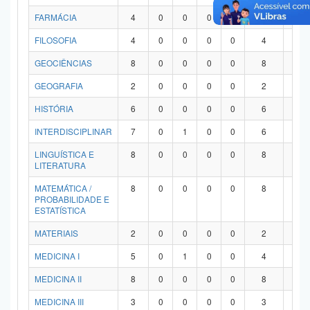
FARMÁCIA
4
0
0
0
0
4
0
FILOSOFIA
4
0
0
0
0
4
0
GEOCIÊNCIAS
8
0
0
0
0
8
0
GEOGRAFIA
2
0
0
0
0
2
0
HISTÓRIA
6
0
0
0
0
6
0
INTERDISCIPLINAR
7
0
1
0
0
6
0
LINGUÍSTICA E
8
0
0
0
0
8
0
LITERATURA
MATEMÁTICA /
8
0
0
0
0
8
0
PROBABILIDADE E
ESTATÍSTICA
MATERIAIS
2
0
0
0
0
2
0
MEDICINA I
5
0
1
0
0
4
0
MEDICINA II
8
0
0
0
0
8
0
MEDICINA III
3
0
0
0
0
3
0