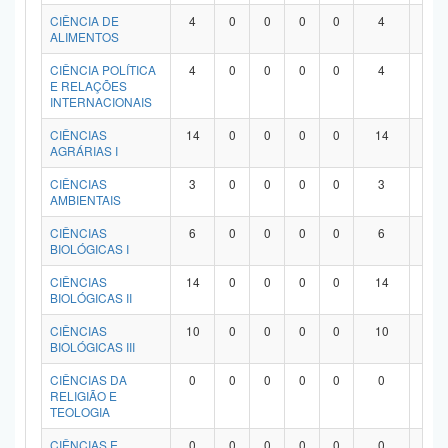
Planalto
CIÊNCIA DE
4
0
0
0
0
4
0
ALIMENTOS
CIÊNCIA POLÍTICA
4
0
0
0
0
4
0
E RELAÇÕES
INTERNACIONAIS
CIÊNCIAS
14
0
0
0
0
14
0
AGRÁRIAS I
CIÊNCIAS
3
0
0
0
0
3
0
AMBIENTAIS
CIÊNCIAS
6
0
0
0
0
6
0
BIOLÓGICAS I
CIÊNCIAS
14
0
0
0
0
14
0
BIOLÓGICAS II
CIÊNCIAS
10
0
0
0
0
10
0
BIOLÓGICAS III
CIÊNCIAS DA
0
0
0
0
0
0
0
RELIGIÃO E
TEOLOGIA
CIÊNCIAS E
0
0
0
0
0
0
0