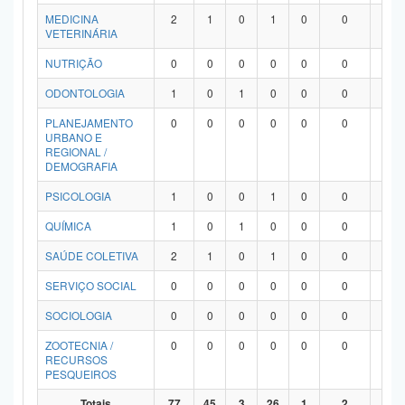
MEDICINA
2
1
0
1
0
0
0
VETERINÁRIA
NUTRIÇÃO
0
0
0
0
0
0
0
ODONTOLOGIA
1
0
1
0
0
0
0
PLANEJAMENTO
0
0
0
0
0
0
0
URBANO E
REGIONAL /
DEMOGRAFIA
PSICOLOGIA
1
0
0
1
0
0
0
QUÍMICA
1
0
1
0
0
0
0
SAÚDE COLETIVA
2
1
0
1
0
0
0
SERVIÇO SOCIAL
0
0
0
0
0
0
0
SOCIOLOGIA
0
0
0
0
0
0
0
ZOOTECNIA /
0
0
0
0
0
0
0
RECURSOS
PESQUEIROS
Totais
77
45
3
26
1
2
0