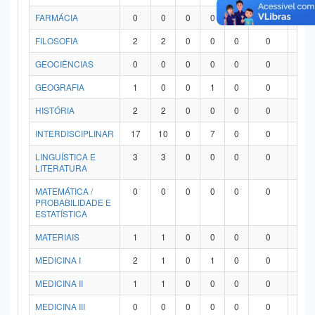
FARMÁCIA
0
0
0
0
0
0
0
FILOSOFIA
2
2
0
0
0
0
0
GEOCIÊNCIAS
0
0
0
0
0
0
0
GEOGRAFIA
1
0
0
1
0
0
0
HISTÓRIA
2
2
0
0
0
0
0
INTERDISCIPLINAR
17
10
0
7
0
0
0
LINGUÍSTICA E
3
3
0
0
0
0
0
LITERATURA
MATEMÁTICA /
0
0
0
0
0
0
0
PROBABILIDADE E
ESTATÍSTICA
MATERIAIS
1
1
0
0
0
0
0
MEDICINA I
2
1
0
1
0
0
0
MEDICINA II
1
1
0
0
0
0
0
MEDICINA III
0
0
0
0
0
0
0