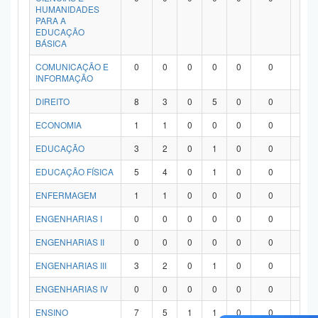
HUMANIDADES
PARA A
EDUCAÇÃO
BÁSICA
COMUNICAÇÃO E
0
0
0
0
0
0
0
INFORMAÇÃO
DIREITO
8
3
0
5
0
0
0
ECONOMIA
1
1
0
0
0
0
0
EDUCAÇÃO
3
2
0
1
0
0
0
EDUCAÇÃO FÍSICA
5
4
0
1
0
0
0
ENFERMAGEM
1
1
0
0
0
0
0
ENGENHARIAS I
0
0
0
0
0
0
0
ENGENHARIAS II
0
0
0
0
0
0
0
ENGENHARIAS III
3
2
0
1
0
0
0
ENGENHARIAS IV
0
0
0
0
0
0
0
ENSINO
7
5
1
1
0
0
0