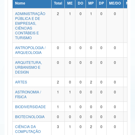
Nome
Total
ME
DO
MP
DP
ME/DO
MP/
Ministério da Ciência, Tecnologia, Inovações e Comunicações
ADMINISTRAÇÃO
2
1
0
1
0
0
0
PÚBLICA E DE
Ministério do Meio Ambiente
EMPRESAS,
CIÊNCIAS
Ministério do Turismo
CONTÁBEIS E
TURISMO
Ministério do Desenvolvimento Regional
ANTROPOLOGIA /
0
0
0
0
0
0
0
ARQUEOLOGIA
Controladoria-Geral da União
ARQUITETURA,
0
0
0
0
0
0
0
URBANISMO E
Ministério da Mulher, da Família e dos Direitos Humanos
DESIGN
Secretaria-Geral
ARTES
2
0
0
2
0
0
0
ASTRONOMIA /
1
1
0
0
0
0
0
Secretaria de Governo
FÍSICA
Gabinete de Segurança Institucional
BIODIVERSIDADE
1
1
0
0
0
0
0
Advocacia-Geral da União
BIOTECNOLOGIA
0
0
0
0
0
0
0
CIÊNCIA DA
3
1
0
2
0
0
0
Banco Central do Brasil
COMPUTAÇÃO