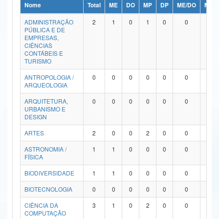
Nome
Total
ME
DO
MP
DP
ME/DO
MP/
Ministério da Ciência, Tecnologia, Inovações e Comunicações
ADMINISTRAÇÃO
2
1
0
1
0
0
0
PÚBLICA E DE
Ministério do Meio Ambiente
EMPRESAS,
CIÊNCIAS
Ministério do Turismo
CONTÁBEIS E
TURISMO
Ministério do Desenvolvimento Regional
ANTROPOLOGIA /
0
0
0
0
0
0
0
ARQUEOLOGIA
Controladoria-Geral da União
ARQUITETURA,
0
0
0
0
0
0
0
URBANISMO E
Ministério da Mulher, da Família e dos Direitos Humanos
DESIGN
Secretaria-Geral
ARTES
2
0
0
2
0
0
0
ASTRONOMIA /
1
1
0
0
0
0
0
Secretaria de Governo
FÍSICA
Gabinete de Segurança Institucional
BIODIVERSIDADE
1
1
0
0
0
0
0
Advocacia-Geral da União
BIOTECNOLOGIA
0
0
0
0
0
0
0
CIÊNCIA DA
3
1
0
2
0
0
0
Banco Central do Brasil
COMPUTAÇÃO