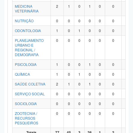
MEDICINA
2
1
0
1
0
0
0
VETERINÁRIA
NUTRIÇÃO
0
0
0
0
0
0
0
ODONTOLOGIA
1
0
1
0
0
0
0
PLANEJAMENTO
0
0
0
0
0
0
0
URBANO E
REGIONAL /
DEMOGRAFIA
PSICOLOGIA
1
0
0
1
0
0
0
QUÍMICA
1
0
1
0
0
0
0
SAÚDE COLETIVA
2
1
0
1
0
0
0
SERVIÇO SOCIAL
0
0
0
0
0
0
0
SOCIOLOGIA
0
0
0
0
0
0
0
ZOOTECNIA /
0
0
0
0
0
0
0
RECURSOS
PESQUEIROS
Totais
77
45
3
26
1
2
0