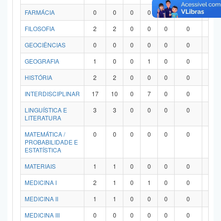
FARMÁCIA
0
0
0
0
0
0
0
FILOSOFIA
2
2
0
0
0
0
0
GEOCIÊNCIAS
0
0
0
0
0
0
0
GEOGRAFIA
1
0
0
1
0
0
0
HISTÓRIA
2
2
0
0
0
0
0
INTERDISCIPLINAR
17
10
0
7
0
0
0
LINGUÍSTICA E
3
3
0
0
0
0
0
LITERATURA
MATEMÁTICA /
0
0
0
0
0
0
0
PROBABILIDADE E
ESTATÍSTICA
MATERIAIS
1
1
0
0
0
0
0
MEDICINA I
2
1
0
1
0
0
0
MEDICINA II
1
1
0
0
0
0
0
MEDICINA III
0
0
0
0
0
0
0