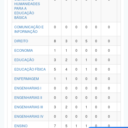
HUMANIDADES
PARA A
EDUCAÇÃO
BÁSICA
COMUNICAÇÃO E
0
0
0
0
0
0
0
INFORMAÇÃO
DIREITO
8
3
0
5
0
0
0
ECONOMIA
1
1
0
0
0
0
0
EDUCAÇÃO
3
2
0
1
0
0
0
EDUCAÇÃO FÍSICA
5
4
0
1
0
0
0
ENFERMAGEM
1
1
0
0
0
0
0
ENGENHARIAS I
0
0
0
0
0
0
0
ENGENHARIAS II
0
0
0
0
0
0
0
ENGENHARIAS III
3
2
0
1
0
0
0
ENGENHARIAS IV
0
0
0
0
0
0
0
ENSINO
7
5
1
1
0
0
0