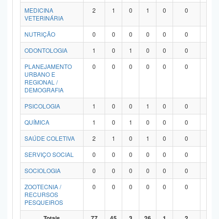
MEDICINA
2
1
0
1
0
0
0
VETERINÁRIA
NUTRIÇÃO
0
0
0
0
0
0
0
ODONTOLOGIA
1
0
1
0
0
0
0
PLANEJAMENTO
0
0
0
0
0
0
0
URBANO E
REGIONAL /
DEMOGRAFIA
PSICOLOGIA
1
0
0
1
0
0
0
QUÍMICA
1
0
1
0
0
0
0
SAÚDE COLETIVA
2
1
0
1
0
0
0
SERVIÇO SOCIAL
0
0
0
0
0
0
0
SOCIOLOGIA
0
0
0
0
0
0
0
ZOOTECNIA /
0
0
0
0
0
0
0
RECURSOS
PESQUEIROS
Totais
77
45
3
26
1
2
0