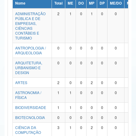
Nome
Total
ME
DO
MP
DP
ME/DO
MP/
Ministério da Ciência, Tecnologia, Inovações e Comunicações
ADMINISTRAÇÃO
2
1
0
1
0
0
0
PÚBLICA E DE
Ministério do Meio Ambiente
EMPRESAS,
CIÊNCIAS
Ministério do Turismo
CONTÁBEIS E
TURISMO
Ministério do Desenvolvimento Regional
ANTROPOLOGIA /
0
0
0
0
0
0
0
ARQUEOLOGIA
Controladoria-Geral da União
ARQUITETURA,
0
0
0
0
0
0
0
URBANISMO E
Ministério da Mulher, da Família e dos Direitos Humanos
DESIGN
Secretaria-Geral
ARTES
2
0
0
2
0
0
0
ASTRONOMIA /
1
1
0
0
0
0
0
Secretaria de Governo
FÍSICA
Gabinete de Segurança Institucional
BIODIVERSIDADE
1
1
0
0
0
0
0
Advocacia-Geral da União
BIOTECNOLOGIA
0
0
0
0
0
0
0
CIÊNCIA DA
3
1
0
2
0
0
0
Banco Central do Brasil
COMPUTAÇÃO