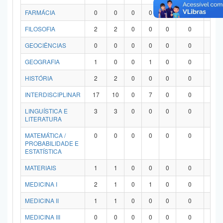
FARMÁCIA
0
0
0
0
0
0
0
FILOSOFIA
2
2
0
0
0
0
0
GEOCIÊNCIAS
0
0
0
0
0
0
0
GEOGRAFIA
1
0
0
1
0
0
0
HISTÓRIA
2
2
0
0
0
0
0
INTERDISCIPLINAR
17
10
0
7
0
0
0
LINGUÍSTICA E
3
3
0
0
0
0
0
LITERATURA
MATEMÁTICA /
0
0
0
0
0
0
0
PROBABILIDADE E
ESTATÍSTICA
MATERIAIS
1
1
0
0
0
0
0
MEDICINA I
2
1
0
1
0
0
0
MEDICINA II
1
1
0
0
0
0
0
MEDICINA III
0
0
0
0
0
0
0