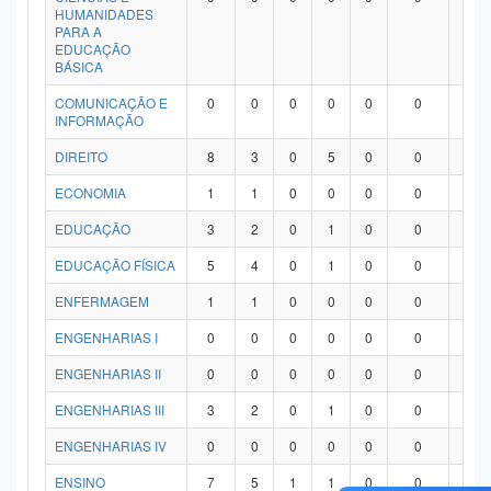
HUMANIDADES
PARA A
EDUCAÇÃO
BÁSICA
COMUNICAÇÃO E
0
0
0
0
0
0
0
INFORMAÇÃO
DIREITO
8
3
0
5
0
0
0
ECONOMIA
1
1
0
0
0
0
0
EDUCAÇÃO
3
2
0
1
0
0
0
EDUCAÇÃO FÍSICA
5
4
0
1
0
0
0
ENFERMAGEM
1
1
0
0
0
0
0
ENGENHARIAS I
0
0
0
0
0
0
0
ENGENHARIAS II
0
0
0
0
0
0
0
ENGENHARIAS III
3
2
0
1
0
0
0
ENGENHARIAS IV
0
0
0
0
0
0
0
ENSINO
7
5
1
1
0
0
0