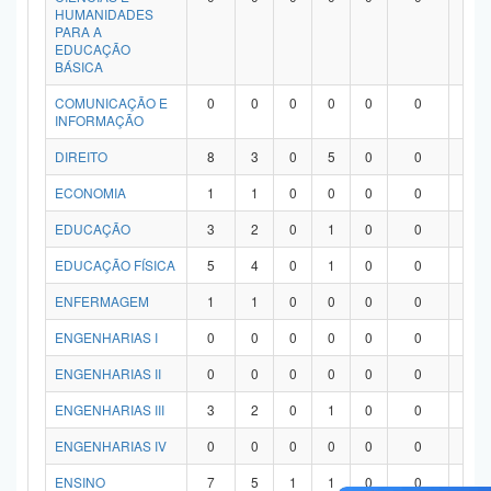
HUMANIDADES
PARA A
EDUCAÇÃO
BÁSICA
COMUNICAÇÃO E
0
0
0
0
0
0
0
INFORMAÇÃO
DIREITO
8
3
0
5
0
0
0
ECONOMIA
1
1
0
0
0
0
0
EDUCAÇÃO
3
2
0
1
0
0
0
EDUCAÇÃO FÍSICA
5
4
0
1
0
0
0
ENFERMAGEM
1
1
0
0
0
0
0
ENGENHARIAS I
0
0
0
0
0
0
0
ENGENHARIAS II
0
0
0
0
0
0
0
ENGENHARIAS III
3
2
0
1
0
0
0
ENGENHARIAS IV
0
0
0
0
0
0
0
ENSINO
7
5
1
1
0
0
0