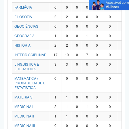
FARMÁCIA
0
0
0
0
0
0
0
FILOSOFIA
2
2
0
0
0
0
0
GEOCIÊNCIAS
0
0
0
0
0
0
0
GEOGRAFIA
1
0
0
1
0
0
0
HISTÓRIA
2
2
0
0
0
0
0
INTERDISCIPLINAR
17
10
0
7
0
0
0
LINGUÍSTICA E
3
3
0
0
0
0
0
LITERATURA
MATEMÁTICA /
0
0
0
0
0
0
0
PROBABILIDADE E
ESTATÍSTICA
MATERIAIS
1
1
0
0
0
0
0
MEDICINA I
2
1
0
1
0
0
0
MEDICINA II
1
1
0
0
0
0
0
MEDICINA III
0
0
0
0
0
0
0