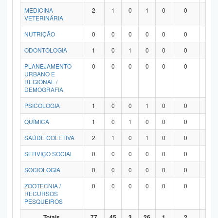
MEDICINA
2
1
0
1
0
0
0
VETERINÁRIA
NUTRIÇÃO
0
0
0
0
0
0
0
ODONTOLOGIA
1
0
1
0
0
0
0
PLANEJAMENTO
0
0
0
0
0
0
0
URBANO E
REGIONAL /
DEMOGRAFIA
PSICOLOGIA
1
0
0
1
0
0
0
QUÍMICA
1
0
1
0
0
0
0
SAÚDE COLETIVA
2
1
0
1
0
0
0
SERVIÇO SOCIAL
0
0
0
0
0
0
0
SOCIOLOGIA
0
0
0
0
0
0
0
ZOOTECNIA /
0
0
0
0
0
0
0
RECURSOS
PESQUEIROS
Totais
77
45
3
26
1
2
0