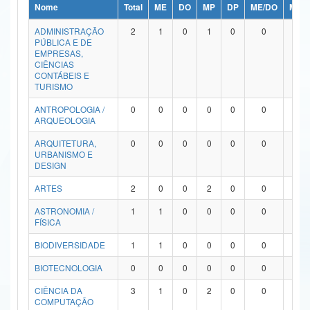
Nome
Total
ME
DO
MP
DP
ME/DO
MP/
Ministério da Ciência, Tecnologia, Inovações e Comunicações
ADMINISTRAÇÃO
2
1
0
1
0
0
0
PÚBLICA E DE
Ministério do Meio Ambiente
EMPRESAS,
CIÊNCIAS
Ministério do Turismo
CONTÁBEIS E
TURISMO
Ministério do Desenvolvimento Regional
ANTROPOLOGIA /
0
0
0
0
0
0
0
ARQUEOLOGIA
Controladoria-Geral da União
ARQUITETURA,
0
0
0
0
0
0
0
URBANISMO E
Ministério da Mulher, da Família e dos Direitos Humanos
DESIGN
Secretaria-Geral
ARTES
2
0
0
2
0
0
0
ASTRONOMIA /
1
1
0
0
0
0
0
Secretaria de Governo
FÍSICA
Gabinete de Segurança Institucional
BIODIVERSIDADE
1
1
0
0
0
0
0
Advocacia-Geral da União
BIOTECNOLOGIA
0
0
0
0
0
0
0
CIÊNCIA DA
3
1
0
2
0
0
0
Banco Central do Brasil
COMPUTAÇÃO