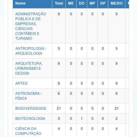
Nome
Total
ME
DO
MP
DP
ME/DO
MP/
Ministério da Ciência, Tecnologia, Inovações e Comunicações
ADMINISTRAÇÃO
9
0
0
0
0
9
0
PÚBLICA E DE
Ministério do Meio Ambiente
EMPRESAS,
CIÊNCIAS
Ministério do Turismo
CONTÁBEIS E
TURISMO
Ministério do Desenvolvimento Regional
ANTROPOLOGIA /
5
0
0
0
0
5
0
ARQUEOLOGIA
Controladoria-Geral da União
ARQUITETURA,
9
0
0
0
0
9
0
URBANISMO E
Ministério da Mulher, da Família e dos Direitos Humanos
DESIGN
Secretaria-Geral
ARTES
9
0
0
0
0
9
0
ASTRONOMIA /
6
0
0
0
0
6
0
Secretaria de Governo
FÍSICA
Gabinete de Segurança Institucional
BIODIVERSIDADE
21
0
0
0
0
21
0
Advocacia-Geral da União
BIOTECNOLOGIA
3
0
1
0
0
2
0
CIÊNCIA DA
4
0
0
0
0
4
0
Banco Central do Brasil
COMPUTAÇÃO