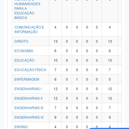
HUMANIDADES
PARA A
EDUCAÇÃO
BÁSICA
COMUNICAÇÃO E
4
0
0
0
0
4
0
INFORMAÇÃO
DIREITO
13
0
0
0
0
13
0
ECONOMIA
6
0
0
0
0
6
0
EDUCAÇÃO
10
0
0
0
0
10
0
EDUCAÇÃO FÍSICA
7
0
0
0
0
7
0
ENFERMAGEM
6
0
1
0
0
5
0
ENGENHARIAS I
12
0
0
0
0
12
0
ENGENHARIAS II
12
0
0
0
0
12
0
ENGENHARIAS III
7
0
0
0
0
7
0
ENGENHARIAS IV
9
0
0
0
0
9
0
ENSINO
4
0
0
0
0
4
0