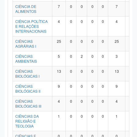
Planalto
CIÊNCIA DE
7
0
0
0
0
7
0
ALIMENTOS
CIÊNCIA POLÍTICA
4
0
0
0
0
4
0
E RELAÇÕES
INTERNACIONAIS
CIÊNCIAS
25
0
0
0
0
25
0
AGRÁRIAS I
CIÊNCIAS
5
0
2
0
0
3
0
AMBIENTAIS
CIÊNCIAS
13
0
0
0
0
13
0
BIOLÓGICAS I
CIÊNCIAS
9
0
0
0
0
9
0
BIOLÓGICAS II
CIÊNCIAS
4
0
0
0
0
4
0
BIOLÓGICAS III
CIÊNCIAS DA
1
0
0
0
0
1
0
RELIGIÃO E
TEOLOGIA
CIÊNCIAS E
0
0
0
0
0
0
0