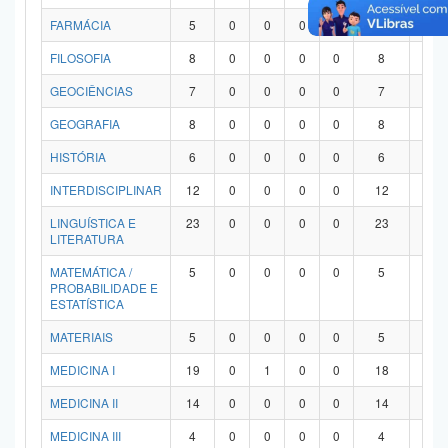
FARMÁCIA
5
0
0
0
0
5
0
FILOSOFIA
8
0
0
0
0
8
0
GEOCIÊNCIAS
7
0
0
0
0
7
0
GEOGRAFIA
8
0
0
0
0
8
0
HISTÓRIA
6
0
0
0
0
6
0
INTERDISCIPLINAR
12
0
0
0
0
12
0
LINGUÍSTICA E
23
0
0
0
0
23
0
LITERATURA
MATEMÁTICA /
5
0
0
0
0
5
0
PROBABILIDADE E
ESTATÍSTICA
MATERIAIS
5
0
0
0
0
5
0
MEDICINA I
19
0
1
0
0
18
0
MEDICINA II
14
0
0
0
0
14
0
MEDICINA III
4
0
0
0
0
4
0