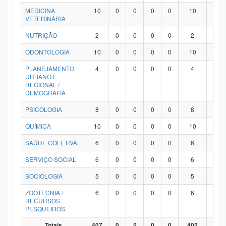
MEDICINA
10
0
0
0
0
10
0
VETERINÁRIA
NUTRIÇÃO
2
0
0
0
0
2
0
ODONTOLOGIA
10
0
0
0
0
10
0
PLANEJAMENTO
4
0
0
0
0
4
0
URBANO E
REGIONAL /
DEMOGRAFIA
PSICOLOGIA
8
0
0
0
0
8
0
QUÍMICA
10
0
0
0
0
10
0
SAÚDE COLETIVA
6
0
0
0
0
6
0
SERVIÇO SOCIAL
6
0
0
0
0
6
0
SOCIOLOGIA
5
0
0
0
0
5
0
ZOOTECNIA /
6
0
0
0
0
6
0
RECURSOS
PESQUEIROS
Totais
407
0
5
0
0
402
0