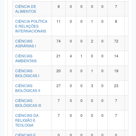
Planalto
CIÊNCIA DE
8
0
0
0
0
7
1
ALIMENTOS
CIÊNCIA POLÍTICA
11
0
0
1
0
8
2
E RELAÇÕES
INTERNACIONAIS
CIÊNCIAS
74
0
0
2
0
72
0
AGRÁRIAS I
CIÊNCIAS
21
4
1
0
0
14
2
AMBIENTAIS
CIÊNCIAS
20
0
0
1
0
19
0
BIOLÓGICAS I
CIÊNCIAS
27
0
0
3
0
23
1
BIOLÓGICAS II
CIÊNCIAS
7
0
0
0
0
7
0
BIOLÓGICAS III
CIÊNCIAS DA
7
0
0
0
0
7
0
RELIGIÃO E
TEOLOGIA
CIÊNCIAS E
0
0
0
0
0
0
0