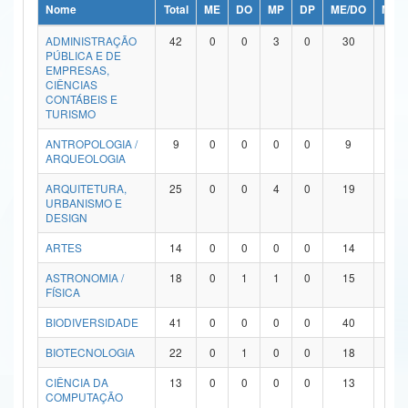
Nome
Total
ME
DO
MP
DP
ME/DO
MP/
Ministério da Ciência, Tecnologia, Inovações e Comunicações
ADMINISTRAÇÃO
42
0
0
3
0
30
9
PÚBLICA E DE
Ministério do Meio Ambiente
EMPRESAS,
CIÊNCIAS
Ministério do Turismo
CONTÁBEIS E
TURISMO
Ministério do Desenvolvimento Regional
ANTROPOLOGIA /
9
0
0
0
0
9
0
ARQUEOLOGIA
Controladoria-Geral da União
ARQUITETURA,
25
0
0
4
0
19
2
URBANISMO E
Ministério da Mulher, da Família e dos Direitos Humanos
DESIGN
Secretaria-Geral
ARTES
14
0
0
0
0
14
0
ASTRONOMIA /
18
0
1
1
0
15
1
Secretaria de Governo
FÍSICA
Gabinete de Segurança Institucional
BIODIVERSIDADE
41
0
0
0
0
40
1
Advocacia-Geral da União
BIOTECNOLOGIA
22
0
1
0
0
18
3
CIÊNCIA DA
13
0
0
0
0
13
0
Banco Central do Brasil
COMPUTAÇÃO