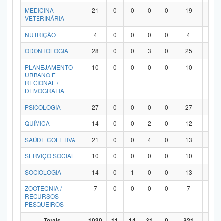
MEDICINA
21
0
0
0
0
19
2
VETERINÁRIA
NUTRIÇÃO
4
0
0
0
0
4
0
ODONTOLOGIA
28
0
0
3
0
25
0
PLANEJAMENTO
10
0
0
0
0
10
0
URBANO E
REGIONAL /
DEMOGRAFIA
PSICOLOGIA
27
0
0
0
0
27
0
QUÍMICA
14
0
0
2
0
12
0
SAÚDE COLETIVA
21
0
0
4
0
13
4
SERVIÇO SOCIAL
10
0
0
0
0
10
0
SOCIOLOGIA
14
0
1
0
0
13
0
ZOOTECNIA /
7
0
0
0
0
7
0
RECURSOS
PESQUEIROS
Totais
1030
11
14
31
0
921
53