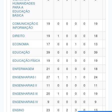
HUMANIDADES
PARA A
EDUCAÇÃO
BÁSICA
COMUNICAÇÃO E
19
0
0
0
0
19
0
INFORMAÇÃO
DIREITO
19
1
0
0
0
18
0
ECONOMIA
17
0
0
1
0
13
3
EDUCAÇÃO
39
0
0
0
0
39
0
EDUCAÇÃO FÍSICA
19
0
0
0
0
19
0
ENFERMAGEM
21
0
0
0
0
18
3
ENGENHARIAS I
27
1
1
1
0
24
0
ENGENHARIAS II
11
0
0
0
0
11
0
ENGENHARIAS III
20
1
0
0
0
19
0
ENGENHARIAS IV
9
0
0
0
0
9
0
ENSINO
23
0
2
3
0
13
5