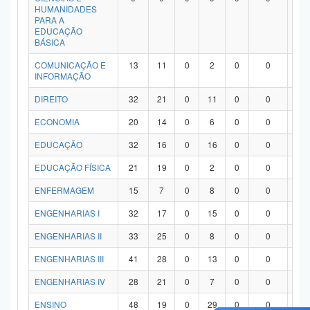
HUMANIDADES
PARA A
EDUCAÇÃO
BÁSICA
COMUNICAÇÃO E
13
11
0
2
0
0
0
INFORMAÇÃO
DIREITO
32
21
0
11
0
0
0
ECONOMIA
20
14
0
6
0
0
0
EDUCAÇÃO
32
16
0
16
0
0
0
EDUCAÇÃO FÍSICA
21
19
0
2
0
0
0
ENFERMAGEM
15
7
0
8
0
0
0
ENGENHARIAS I
32
17
0
15
0
0
0
ENGENHARIAS II
33
25
0
8
0
0
0
ENGENHARIAS III
41
28
0
13
0
0
0
ENGENHARIAS IV
28
21
0
7
0
0
0
ENSINO
48
19
0
29
0
0
0