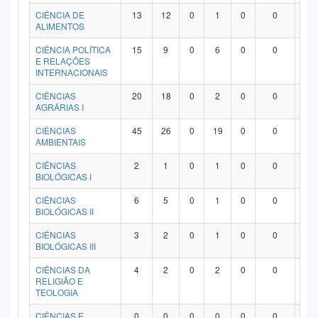
Planalto
CIÊNCIA DE
13
12
0
1
0
0
0
ALIMENTOS
CIÊNCIA POLÍTICA
15
9
0
6
0
0
0
E RELAÇÕES
INTERNACIONAIS
CIÊNCIAS
20
18
0
2
0
0
0
AGRÁRIAS I
CIÊNCIAS
45
26
0
19
0
0
0
AMBIENTAIS
CIÊNCIAS
2
1
0
1
0
0
0
BIOLÓGICAS I
CIÊNCIAS
6
5
0
1
0
0
0
BIOLÓGICAS II
CIÊNCIAS
3
2
0
1
0
0
0
BIOLÓGICAS III
CIÊNCIAS DA
4
2
0
2
0
0
0
RELIGIÃO E
TEOLOGIA
CIÊNCIAS E
0
0
0
0
0
0
0