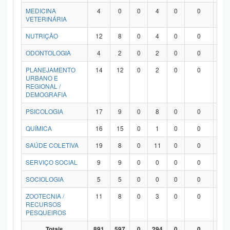
MEDICINA
4
0
0
4
0
0
0
VETERINÁRIA
NUTRIÇÃO
12
8
0
4
0
0
0
ODONTOLOGIA
4
2
0
2
0
0
0
PLANEJAMENTO
14
12
0
2
0
0
0
URBANO E
REGIONAL /
DEMOGRAFIA
PSICOLOGIA
17
9
0
8
0
0
0
QUÍMICA
16
15
0
1
0
0
0
SAÚDE COLETIVA
19
8
0
11
0
0
0
SERVIÇO SOCIAL
9
9
0
0
0
0
0
SOCIOLOGIA
5
5
0
0
0
0
0
ZOOTECNIA /
11
8
0
3
0
0
0
RECURSOS
PESQUEIROS
Totais
891
597
0
294
0
0
0