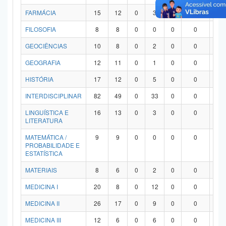
FARMÁCIA
15
12
0
3
0
0
0
FILOSOFIA
8
8
0
0
0
0
0
GEOCIÊNCIAS
10
8
0
2
0
0
0
GEOGRAFIA
12
11
0
1
0
0
0
HISTÓRIA
17
12
0
5
0
0
0
INTERDISCIPLINAR
82
49
0
33
0
0
0
LINGUÍSTICA E
16
13
0
3
0
0
0
LITERATURA
MATEMÁTICA /
9
9
0
0
0
0
0
PROBABILIDADE E
ESTATÍSTICA
MATERIAIS
8
6
0
2
0
0
0
MEDICINA I
20
8
0
12
0
0
0
MEDICINA II
26
17
0
9
0
0
0
MEDICINA III
12
6
0
6
0
0
0