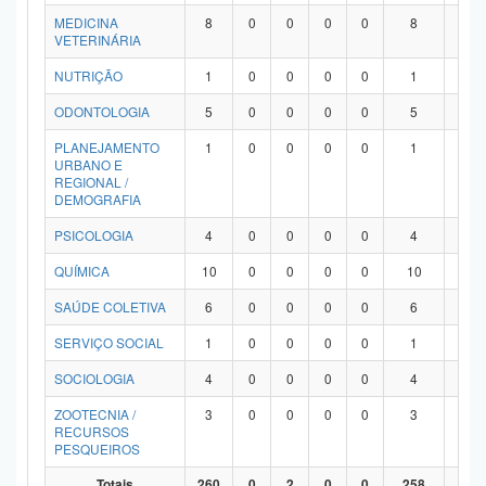
MEDICINA
8
0
0
0
0
8
0
VETERINÁRIA
NUTRIÇÃO
1
0
0
0
0
1
0
ODONTOLOGIA
5
0
0
0
0
5
0
PLANEJAMENTO
1
0
0
0
0
1
0
URBANO E
REGIONAL /
DEMOGRAFIA
PSICOLOGIA
4
0
0
0
0
4
0
QUÍMICA
10
0
0
0
0
10
0
SAÚDE COLETIVA
6
0
0
0
0
6
0
SERVIÇO SOCIAL
1
0
0
0
0
1
0
SOCIOLOGIA
4
0
0
0
0
4
0
ZOOTECNIA /
3
0
0
0
0
3
0
RECURSOS
PESQUEIROS
Totais
260
0
2
0
0
258
0