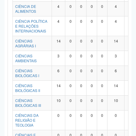
Planalto
CIÊNCIA DE
4
0
0
0
0
4
0
ALIMENTOS
CIÊNCIA POLÍTICA
4
0
0
0
0
4
0
E RELAÇÕES
INTERNACIONAIS
CIÊNCIAS
14
0
0
0
0
14
0
AGRÁRIAS I
CIÊNCIAS
3
0
0
0
0
3
0
AMBIENTAIS
CIÊNCIAS
6
0
0
0
0
6
0
BIOLÓGICAS I
CIÊNCIAS
14
0
0
0
0
14
0
BIOLÓGICAS II
CIÊNCIAS
10
0
0
0
0
10
0
BIOLÓGICAS III
CIÊNCIAS DA
0
0
0
0
0
0
0
RELIGIÃO E
TEOLOGIA
CIÊNCIAS E
0
0
0
0
0
0
0