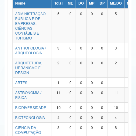
Nome
Total
ME
DO
MP
DP
ME/DO
MP/
Ministério da Ciência, Tecnologia, Inovações e Comunicações
ADMINISTRAÇÃO
5
0
0
0
0
5
0
PÚBLICA E DE
Ministério do Meio Ambiente
EMPRESAS,
CIÊNCIAS
Ministério do Turismo
CONTÁBEIS E
TURISMO
Ministério do Desenvolvimento Regional
ANTROPOLOGIA /
3
0
0
0
0
3
0
ARQUEOLOGIA
Controladoria-Geral da União
ARQUITETURA,
2
0
0
0
0
2
0
URBANISMO E
Ministério da Mulher, da Família e dos Direitos Humanos
DESIGN
Secretaria-Geral
ARTES
1
0
0
0
0
1
0
ASTRONOMIA /
11
0
0
0
0
11
0
Secretaria de Governo
FÍSICA
Gabinete de Segurança Institucional
BIODIVERSIDADE
10
0
0
0
0
10
0
Advocacia-Geral da União
BIOTECNOLOGIA
4
0
0
0
0
4
0
CIÊNCIA DA
8
0
0
0
0
8
0
Banco Central do Brasil
COMPUTAÇÃO