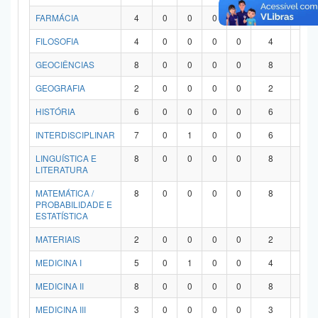
FARMÁCIA
4
0
0
0
0
4
0
FILOSOFIA
4
0
0
0
0
4
0
GEOCIÊNCIAS
8
0
0
0
0
8
0
GEOGRAFIA
2
0
0
0
0
2
0
HISTÓRIA
6
0
0
0
0
6
0
INTERDISCIPLINAR
7
0
1
0
0
6
0
LINGUÍSTICA E
8
0
0
0
0
8
0
LITERATURA
MATEMÁTICA /
8
0
0
0
0
8
0
PROBABILIDADE E
ESTATÍSTICA
MATERIAIS
2
0
0
0
0
2
0
MEDICINA I
5
0
1
0
0
4
0
MEDICINA II
8
0
0
0
0
8
0
MEDICINA III
3
0
0
0
0
3
0