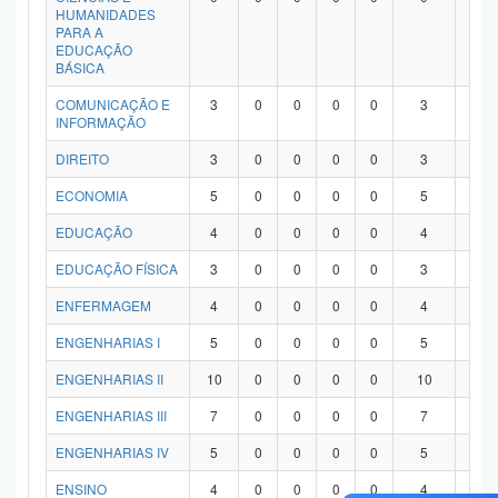
HUMANIDADES
PARA A
EDUCAÇÃO
BÁSICA
COMUNICAÇÃO E
3
0
0
0
0
3
0
INFORMAÇÃO
DIREITO
3
0
0
0
0
3
0
ECONOMIA
5
0
0
0
0
5
0
EDUCAÇÃO
4
0
0
0
0
4
0
EDUCAÇÃO FÍSICA
3
0
0
0
0
3
0
ENFERMAGEM
4
0
0
0
0
4
0
ENGENHARIAS I
5
0
0
0
0
5
0
ENGENHARIAS II
10
0
0
0
0
10
0
ENGENHARIAS III
7
0
0
0
0
7
0
ENGENHARIAS IV
5
0
0
0
0
5
0
ENSINO
4
0
0
0
0
4
0