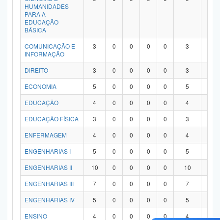
HUMANIDADES
PARA A
EDUCAÇÃO
BÁSICA
COMUNICAÇÃO E
3
0
0
0
0
3
0
INFORMAÇÃO
DIREITO
3
0
0
0
0
3
0
ECONOMIA
5
0
0
0
0
5
0
EDUCAÇÃO
4
0
0
0
0
4
0
EDUCAÇÃO FÍSICA
3
0
0
0
0
3
0
ENFERMAGEM
4
0
0
0
0
4
0
ENGENHARIAS I
5
0
0
0
0
5
0
ENGENHARIAS II
10
0
0
0
0
10
0
ENGENHARIAS III
7
0
0
0
0
7
0
ENGENHARIAS IV
5
0
0
0
0
5
0
ENSINO
4
0
0
0
0
4
0