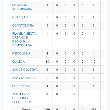
MEDICINA
8
0
0
0
0
8
0
VETERINÁRIA
NUTRIÇÃO
1
0
0
0
0
1
0
ODONTOLOGIA
5
0
0
0
0
5
0
PLANEJAMENTO
1
0
0
0
0
1
0
URBANO E
REGIONAL /
DEMOGRAFIA
PSICOLOGIA
4
0
0
0
0
4
0
QUÍMICA
10
0
0
0
0
10
0
SAÚDE COLETIVA
6
0
0
0
0
6
0
SERVIÇO SOCIAL
1
0
0
0
0
1
0
SOCIOLOGIA
4
0
0
0
0
4
0
ZOOTECNIA /
3
0
0
0
0
3
0
RECURSOS
PESQUEIROS
Totais
260
0
2
0
0
258
0