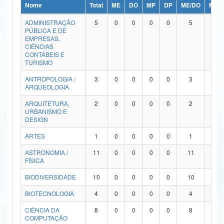
Nome
Total
ME
DO
MP
DP
ME/DO
MP/
Ministério da Ciência, Tecnologia, Inovações e Comunicações
ADMINISTRAÇÃO
5
0
0
0
0
5
0
PÚBLICA E DE
Ministério do Meio Ambiente
EMPRESAS,
CIÊNCIAS
Ministério do Turismo
CONTÁBEIS E
TURISMO
Ministério do Desenvolvimento Regional
ANTROPOLOGIA /
3
0
0
0
0
3
0
ARQUEOLOGIA
Controladoria-Geral da União
ARQUITETURA,
2
0
0
0
0
2
0
URBANISMO E
Ministério da Mulher, da Família e dos Direitos Humanos
DESIGN
Secretaria-Geral
ARTES
1
0
0
0
0
1
0
ASTRONOMIA /
11
0
0
0
0
11
0
Secretaria de Governo
FÍSICA
Gabinete de Segurança Institucional
BIODIVERSIDADE
10
0
0
0
0
10
0
Advocacia-Geral da União
BIOTECNOLOGIA
4
0
0
0
0
4
0
CIÊNCIA DA
8
0
0
0
0
8
0
Banco Central do Brasil
COMPUTAÇÃO