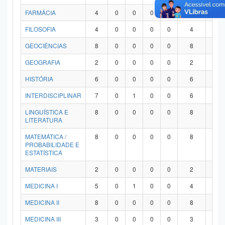
FARMÁCIA
4
0
0
0
0
4
0
FILOSOFIA
4
0
0
0
0
4
0
GEOCIÊNCIAS
8
0
0
0
0
8
0
GEOGRAFIA
2
0
0
0
0
2
0
HISTÓRIA
6
0
0
0
0
6
0
INTERDISCIPLINAR
7
0
1
0
0
6
0
LINGUÍSTICA E
8
0
0
0
0
8
0
LITERATURA
MATEMÁTICA /
8
0
0
0
0
8
0
PROBABILIDADE E
ESTATÍSTICA
MATERIAIS
2
0
0
0
0
2
0
MEDICINA I
5
0
1
0
0
4
0
MEDICINA II
8
0
0
0
0
8
0
MEDICINA III
3
0
0
0
0
3
0