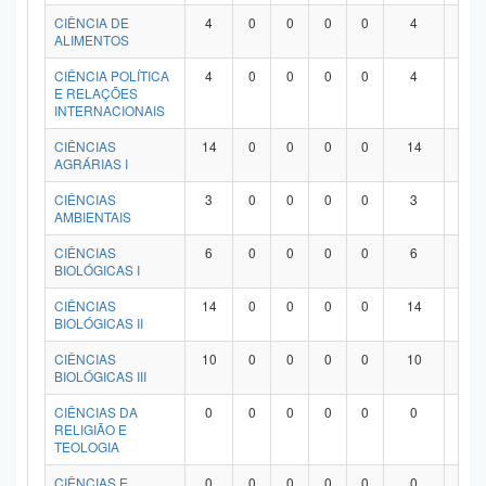
Planalto
CIÊNCIA DE
4
0
0
0
0
4
0
ALIMENTOS
CIÊNCIA POLÍTICA
4
0
0
0
0
4
0
E RELAÇÕES
INTERNACIONAIS
CIÊNCIAS
14
0
0
0
0
14
0
AGRÁRIAS I
CIÊNCIAS
3
0
0
0
0
3
0
AMBIENTAIS
CIÊNCIAS
6
0
0
0
0
6
0
BIOLÓGICAS I
CIÊNCIAS
14
0
0
0
0
14
0
BIOLÓGICAS II
CIÊNCIAS
10
0
0
0
0
10
0
BIOLÓGICAS III
CIÊNCIAS DA
0
0
0
0
0
0
0
RELIGIÃO E
TEOLOGIA
CIÊNCIAS E
0
0
0
0
0
0
0