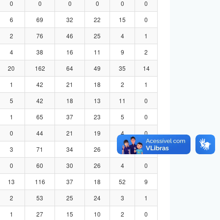
0
0
0
0
0
0
6
69
32
22
15
0
2
76
46
25
4
1
4
38
16
11
9
2
20
162
64
49
35
14
1
42
21
18
2
1
5
42
18
13
11
0
1
65
37
23
5
0
0
44
21
19
4
0
3
71
34
26
8
3
0
60
30
26
4
0
13
116
37
18
52
9
2
53
25
24
3
1
1
27
15
10
2
0