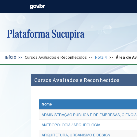
Casa Civil
Ministério da Justiça e
Segurança Pública
Ministério da Agricultura,
Ministério da Educação
Pecuária e Abastecimento
Ministério do Meio Ambiente
Ministério do Turismo
INÍCIO
Cursos Avaliados e Reconhecidos
Nota 4
Área de Av
Secretaria de Governo
Gabinete de Segurança
Institucional
Cursos Avaliados e Reconhecidos
Nome
ADMINISTRAÇÃO PÚBLICA E DE EMPRESAS, CIÊNCIA
ANTROPOLOGIA / ARQUEOLOGIA
ARQUITETURA, URBANISMO E DESIGN