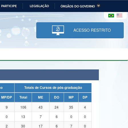
PARTICIPE
LEGISLAÇÃO
ÓRGÃOS DO GOVERNO
stério da Economia
Ministério da Infraestrutura
stério de Minas e Energia
Ministério da Ciência,
Tecnologia, Inovações e
ACESSO RESTRITO
Comunicações
tério da Mulher, da Família
Secretaria-Geral
s Direitos Humanos
lto
ação
Totais de Cursos de pós-graduação
MP/DP
Total
ME
DO
MP
DP
9
106
43
24
35
4
0
13
7
6
0
0
2
30
17
6
7
0