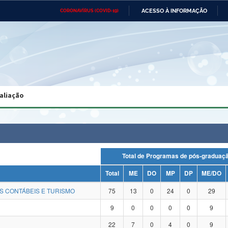
ACESSO À INFORMAÇÃO
CORONAVÍRUS (COVID-19)
Ministério da Defesa
Ministério das Relações
Mini
Exteriores
IR
PARA
O
CONTEÚDO
Ministério da Cidadania
Ministério da Saúde
Mini
Ministério do Desenvolvimento
Controladoria-Geral da União
Minis
Regional
e do
aliação
Advocacia-Geral da União
Banco Central do Brasil
Plana
Total de Programas de pós-gradu
Total
ME
DO
MP
DP
ME/DO
S CONTÁBEIS E TURISMO
75
13
0
24
0
29
9
0
0
0
0
9
22
7
0
4
0
9