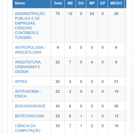
Nome
Total
ME
DO
MP
DP
ME/DO
MP/
Ministério da Ciência, Tecnologia, Inovações e Comunicações
ADMINISTRAÇÃO
75
13
0
24
0
29
9
PÚBLICA E DE
Ministério do Meio Ambiente
EMPRESAS,
CIÊNCIAS
Ministério do Turismo
CONTÁBEIS E
TURISMO
Ministério do Desenvolvimento Regional
ANTROPOLOGIA /
9
0
0
0
0
9
0
ARQUEOLOGIA
Controladoria-Geral da União
ARQUITETURA,
22
7
0
4
0
9
2
URBANISMO E
Ministério da Mulher, da Família e dos Direitos Humanos
DESIGN
Secretaria-Geral
ARTES
30
3
0
3
0
21
3
ASTRONOMIA /
22
3
0
0
0
19
0
Secretaria de Governo
FÍSICA
Gabinete de Segurança Institucional
BIODIVERSIDADE
43
6
0
2
0
35
0
Advocacia-Geral da União
BIOTECNOLOGIA
23
6
1
1
0
13
2
CIÊNCIA DA
33
7
1
2
0
19
4
Banco Central do Brasil
COMPUTAÇÃO