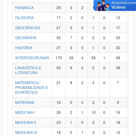
FARMÁCIA
29
3
2
1
0
21
2
FILOSOFIA
17
2
0
1
0
13
1
GEOCIÊNCIAS
21
3
0
1
0
17
0
GEOGRAFIA
35
7
0
2
0
25
1
HISTÓRIA
27
3
0
1
0
20
3
INTERDISCIPLINAR
170
26
4
28
1
98
1
LINGUÍSTICA E
53
9
0
5
0
39
0
LITERATURA
MATEMÁTICA /
21
8
2
4
0
7
0
PROBABILIDADE E
ESTATÍSTICA
MATERIAIS
16
5
0
2
0
9
0
MEDICINA I
29
2
1
10
0
16
0
MEDICINA II
23
1
0
3
0
18
1
MEDICINA III
18
0
1
3
0
12
2