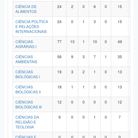
Planalto
CIÊNCIA DE
24
2
0
6
0
15
1
ALIMENTOS
CIÊNCIA POLÍTICA
24
0
1
3
0
15
5
E RELAÇÕES
INTERNACIONAIS
CIÊNCIAS
77
13
1
10
0
49
4
AGRÁRIAS I
CIÊNCIAS
56
9
3
7
1
35
1
AMBIENTAIS
CIÊNCIAS
19
3
2
1
0
13
0
BIOLÓGICAS I
CIÊNCIAS
18
1
1
3
0
13
0
BIOLÓGICAS II
CIÊNCIAS
12
0
0
0
0
12
0
BIOLÓGICAS III
CIÊNCIAS DA
9
0
0
1
0
7
1
RELIGIÃO E
TEOLOGIA
CIÊNCIAS E
0
0
0
0
0
0
0