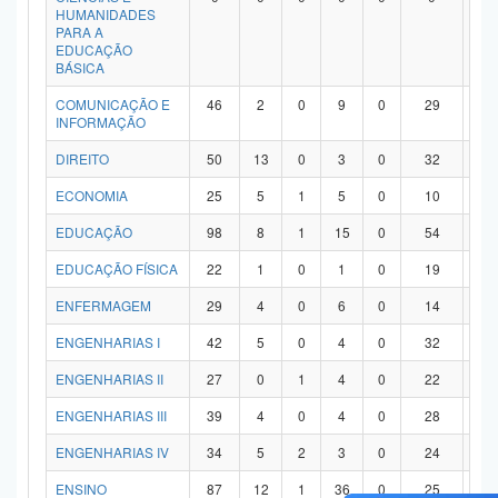
HUMANIDADES
PARA A
EDUCAÇÃO
BÁSICA
COMUNICAÇÃO E
46
2
0
9
0
29
6
INFORMAÇÃO
DIREITO
50
13
0
3
0
32
2
ECONOMIA
25
5
1
5
0
10
4
EDUCAÇÃO
98
8
1
15
0
54
2
EDUCAÇÃO FÍSICA
22
1
0
1
0
19
1
ENFERMAGEM
29
4
0
6
0
14
5
ENGENHARIAS I
42
5
0
4
0
32
1
ENGENHARIAS II
27
0
1
4
0
22
0
ENGENHARIAS III
39
4
0
4
0
28
3
ENGENHARIAS IV
34
5
2
3
0
24
0
ENSINO
87
12
1
36
0
25
1