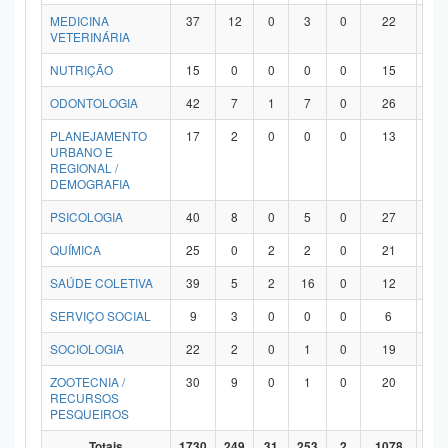
MEDICINA
37
12
0
3
0
22
0
VETERINÁRIA
NUTRIÇÃO
15
0
0
0
0
15
0
ODONTOLOGIA
42
7
1
7
0
26
1
PLANEJAMENTO
17
2
0
0
0
13
2
URBANO E
REGIONAL /
DEMOGRAFIA
PSICOLOGIA
40
8
0
5
0
27
0
QUÍMICA
25
0
2
2
0
21
0
SAÚDE COLETIVA
39
5
2
16
0
12
4
SERVIÇO SOCIAL
9
3
0
0
0
6
0
SOCIOLOGIA
22
2
0
1
0
19
0
ZOOTECNIA /
30
9
0
1
0
20
0
RECURSOS
PESQUEIROS
Totais
1730
249
31
253
2
1078
11