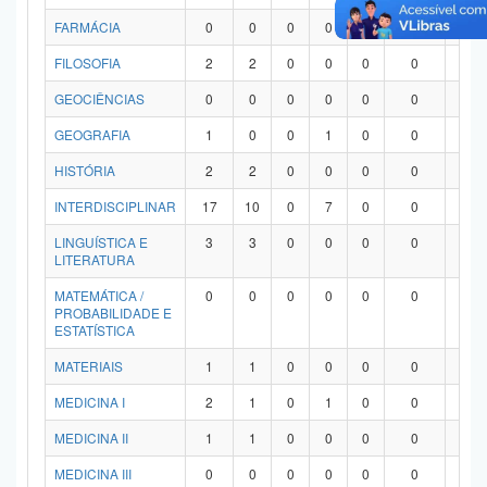
FARMÁCIA
0
0
0
0
0
0
0
FILOSOFIA
2
2
0
0
0
0
0
GEOCIÊNCIAS
0
0
0
0
0
0
0
GEOGRAFIA
1
0
0
1
0
0
0
HISTÓRIA
2
2
0
0
0
0
0
INTERDISCIPLINAR
17
10
0
7
0
0
0
LINGUÍSTICA E
3
3
0
0
0
0
0
LITERATURA
MATEMÁTICA /
0
0
0
0
0
0
0
PROBABILIDADE E
ESTATÍSTICA
MATERIAIS
1
1
0
0
0
0
0
MEDICINA I
2
1
0
1
0
0
0
MEDICINA II
1
1
0
0
0
0
0
MEDICINA III
0
0
0
0
0
0
0