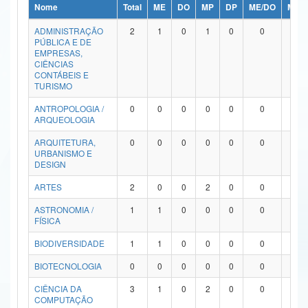
Nome
Total
ME
DO
MP
DP
ME/DO
MP/
Ministério da Ciência, Tecnologia, Inovações e Comunicações
ADMINISTRAÇÃO
2
1
0
1
0
0
0
PÚBLICA E DE
Ministério do Meio Ambiente
EMPRESAS,
CIÊNCIAS
Ministério do Turismo
CONTÁBEIS E
TURISMO
Ministério do Desenvolvimento Regional
ANTROPOLOGIA /
0
0
0
0
0
0
0
ARQUEOLOGIA
Controladoria-Geral da União
ARQUITETURA,
0
0
0
0
0
0
0
URBANISMO E
Ministério da Mulher, da Família e dos Direitos Humanos
DESIGN
Secretaria-Geral
ARTES
2
0
0
2
0
0
0
ASTRONOMIA /
1
1
0
0
0
0
0
Secretaria de Governo
FÍSICA
Gabinete de Segurança Institucional
BIODIVERSIDADE
1
1
0
0
0
0
0
Advocacia-Geral da União
BIOTECNOLOGIA
0
0
0
0
0
0
0
CIÊNCIA DA
3
1
0
2
0
0
0
Banco Central do Brasil
COMPUTAÇÃO