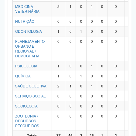
MEDICINA
2
1
0
1
0
0
0
VETERINÁRIA
NUTRIÇÃO
0
0
0
0
0
0
0
ODONTOLOGIA
1
0
1
0
0
0
0
PLANEJAMENTO
0
0
0
0
0
0
0
URBANO E
REGIONAL /
DEMOGRAFIA
PSICOLOGIA
1
0
0
1
0
0
0
QUÍMICA
1
0
1
0
0
0
0
SAÚDE COLETIVA
2
1
0
1
0
0
0
SERVIÇO SOCIAL
0
0
0
0
0
0
0
SOCIOLOGIA
0
0
0
0
0
0
0
ZOOTECNIA /
0
0
0
0
0
0
0
RECURSOS
PESQUEIROS
Totais
77
45
3
26
1
2
0