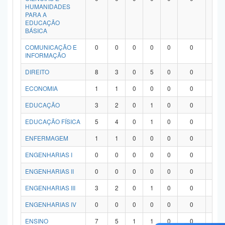
HUMANIDADES
PARA A
EDUCAÇÃO
BÁSICA
COMUNICAÇÃO E
0
0
0
0
0
0
0
INFORMAÇÃO
DIREITO
8
3
0
5
0
0
0
ECONOMIA
1
1
0
0
0
0
0
EDUCAÇÃO
3
2
0
1
0
0
0
EDUCAÇÃO FÍSICA
5
4
0
1
0
0
0
ENFERMAGEM
1
1
0
0
0
0
0
ENGENHARIAS I
0
0
0
0
0
0
0
ENGENHARIAS II
0
0
0
0
0
0
0
ENGENHARIAS III
3
2
0
1
0
0
0
ENGENHARIAS IV
0
0
0
0
0
0
0
ENSINO
7
5
1
1
0
0
0