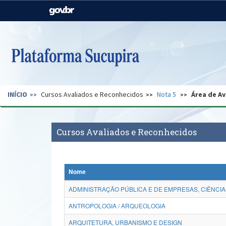
Casa Civil
Ministério da Justiça e
Segurança Pública
Ministério da Agricultura,
Ministério da Educação
Pecuária e Abastecimento
Ministério do Meio Ambiente
Ministério do Turismo
INÍCIO
Cursos Avaliados e Reconhecidos
Nota 5
Área de Av
Secretaria de Governo
Gabinete de Segurança
Institucional
Cursos Avaliados e Reconhecidos
Nome
ADMINISTRAÇÃO PÚBLICA E DE EMPRESAS, CIÊNCIA
ANTROPOLOGIA / ARQUEOLOGIA
ARQUITETURA, URBANISMO E DESIGN