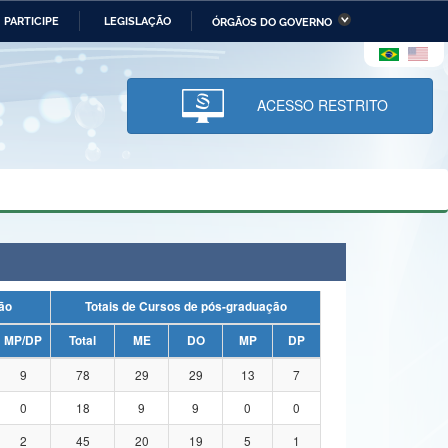
PARTICIPE
LEGISLAÇÃO
ÓRGÃOS DO GOVERNO
stério da Economia
Ministério da Infraestrutura
stério de Minas e Energia
Ministério da Ciência,
Tecnologia, Inovações e
ACESSO RESTRITO
Comunicações
tério da Mulher, da Família
Secretaria-Geral
s Direitos Humanos
lto
uação
Totais de Cursos de pós-graduação
MP/DP
Total
ME
DO
MP
DP
9
78
29
29
13
7
0
18
9
9
0
0
2
45
20
19
5
1