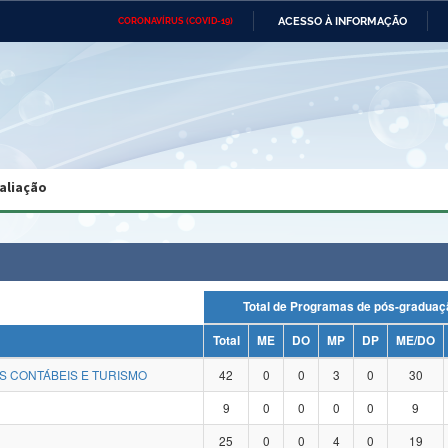
ACESSO À INFORMAÇÃO
CORONAVÍRUS (COVID-19)
Ministério da Defesa
Ministério das Relações
Mini
Exteriores
IR
PARA
O
CONTEÚDO
Ministério da Cidadania
Ministério da Saúde
Mini
Ministério do Desenvolvimento
Controladoria-Geral da União
Minis
Regional
e do
aliação
Advocacia-Geral da União
Banco Central do Brasil
Plana
Total de Programas de pós-grad
Total
ME
DO
MP
DP
ME/DO
S CONTÁBEIS E TURISMO
42
0
0
3
0
30
9
0
0
0
0
9
25
0
0
4
0
19