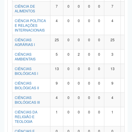
Planalto
CIÊNCIA DE
7
0
0
0
0
7
0
ALIMENTOS
CIÊNCIA POLÍTICA
4
0
0
0
0
4
0
E RELAÇÕES
INTERNACIONAIS
CIÊNCIAS
25
0
0
0
0
25
0
AGRÁRIAS I
CIÊNCIAS
5
0
2
0
0
3
0
AMBIENTAIS
CIÊNCIAS
13
0
0
0
0
13
0
BIOLÓGICAS I
CIÊNCIAS
9
0
0
0
0
9
0
BIOLÓGICAS II
CIÊNCIAS
4
0
0
0
0
4
0
BIOLÓGICAS III
CIÊNCIAS DA
1
0
0
0
0
1
0
RELIGIÃO E
TEOLOGIA
CIÊNCIAS E
0
0
0
0
0
0
0