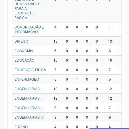
HUMANIDADES
PARA A
EDUCAÇÃO
BÁSICA
COMUNICAÇÃO E
4
0
0
0
0
4
0
INFORMAÇÃO
DIREITO
13
0
0
0
0
13
0
ECONOMIA
6
0
0
0
0
6
0
EDUCAÇÃO
10
0
0
0
0
10
0
EDUCAÇÃO FÍSICA
7
0
0
0
0
7
0
ENFERMAGEM
6
0
1
0
0
5
0
ENGENHARIAS I
12
0
0
0
0
12
0
ENGENHARIAS II
12
0
0
0
0
12
0
ENGENHARIAS III
7
0
0
0
0
7
0
ENGENHARIAS IV
9
0
0
0
0
9
0
ENSINO
4
0
0
0
0
4
0