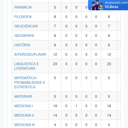
FARMÁCIA
5
0
0
0
0
5
0
FILOSOFIA
8
0
0
0
0
8
0
GEOCIÊNCIAS
7
0
0
0
0
7
0
GEOGRAFIA
8
0
0
0
0
8
0
HISTÓRIA
6
0
0
0
0
6
0
INTERDISCIPLINAR
12
0
0
0
0
12
0
LINGUÍSTICA E
23
0
0
0
0
23
0
LITERATURA
MATEMÁTICA /
5
0
0
0
0
5
0
PROBABILIDADE E
ESTATÍSTICA
MATERIAIS
5
0
0
0
0
5
0
MEDICINA I
19
0
1
0
0
18
0
MEDICINA II
14
0
0
0
0
14
0
MEDICINA III
4
0
0
0
0
4
0