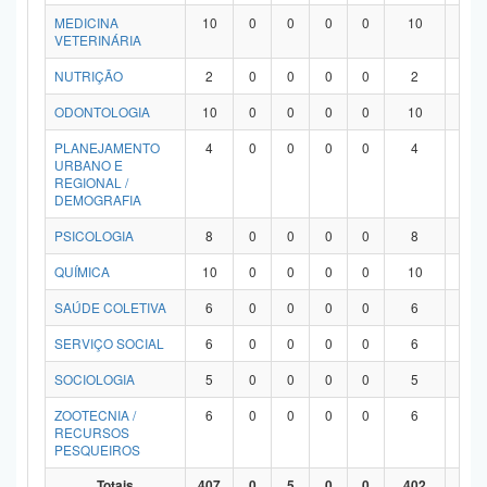
MEDICINA
10
0
0
0
0
10
0
VETERINÁRIA
NUTRIÇÃO
2
0
0
0
0
2
0
ODONTOLOGIA
10
0
0
0
0
10
0
PLANEJAMENTO
4
0
0
0
0
4
0
URBANO E
REGIONAL /
DEMOGRAFIA
PSICOLOGIA
8
0
0
0
0
8
0
QUÍMICA
10
0
0
0
0
10
0
SAÚDE COLETIVA
6
0
0
0
0
6
0
SERVIÇO SOCIAL
6
0
0
0
0
6
0
SOCIOLOGIA
5
0
0
0
0
5
0
ZOOTECNIA /
6
0
0
0
0
6
0
RECURSOS
PESQUEIROS
Totais
407
0
5
0
0
402
0