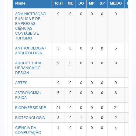
Nome
Total
ME
DO
MP
DP
ME/DO
MP/
Ministério da Ciência, Tecnologia, Inovações e Comunicações
ADMINISTRAÇÃO
9
0
0
0
0
9
0
PÚBLICA E DE
Ministério do Meio Ambiente
EMPRESAS,
CIÊNCIAS
Ministério do Turismo
CONTÁBEIS E
TURISMO
Ministério do Desenvolvimento Regional
ANTROPOLOGIA /
5
0
0
0
0
5
0
ARQUEOLOGIA
Controladoria-Geral da União
ARQUITETURA,
9
0
0
0
0
9
0
URBANISMO E
Ministério da Mulher, da Família e dos Direitos Humanos
DESIGN
Secretaria-Geral
ARTES
9
0
0
0
0
9
0
ASTRONOMIA /
6
0
0
0
0
6
0
Secretaria de Governo
FÍSICA
Gabinete de Segurança Institucional
BIODIVERSIDADE
21
0
0
0
0
21
0
Advocacia-Geral da União
BIOTECNOLOGIA
3
0
1
0
0
2
0
CIÊNCIA DA
4
0
0
0
0
4
0
Banco Central do Brasil
COMPUTAÇÃO