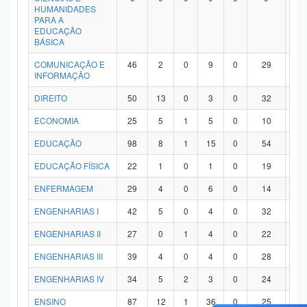
HUMANIDADES
PARA A
EDUCAÇÃO
BÁSICA
COMUNICAÇÃO E
46
2
0
9
0
29
6
INFORMAÇÃO
DIREITO
50
13
0
3
0
32
2
ECONOMIA
25
5
1
5
0
10
4
EDUCAÇÃO
98
8
1
15
0
54
2
EDUCAÇÃO FÍSICA
22
1
0
1
0
19
1
ENFERMAGEM
29
4
0
6
0
14
5
ENGENHARIAS I
42
5
0
4
0
32
1
ENGENHARIAS II
27
0
1
4
0
22
0
ENGENHARIAS III
39
4
0
4
0
28
3
ENGENHARIAS IV
34
5
2
3
0
24
0
ENSINO
87
12
1
36
0
25
1