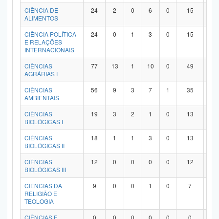
Planalto
CIÊNCIA DE
24
2
0
6
0
15
1
ALIMENTOS
CIÊNCIA POLÍTICA
24
0
1
3
0
15
5
E RELAÇÕES
INTERNACIONAIS
CIÊNCIAS
77
13
1
10
0
49
4
AGRÁRIAS I
CIÊNCIAS
56
9
3
7
1
35
1
AMBIENTAIS
CIÊNCIAS
19
3
2
1
0
13
0
BIOLÓGICAS I
CIÊNCIAS
18
1
1
3
0
13
0
BIOLÓGICAS II
CIÊNCIAS
12
0
0
0
0
12
0
BIOLÓGICAS III
CIÊNCIAS DA
9
0
0
1
0
7
1
RELIGIÃO E
TEOLOGIA
CIÊNCIAS E
0
0
0
0
0
0
0