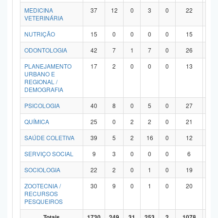
MEDICINA
37
12
0
3
0
22
0
VETERINÁRIA
NUTRIÇÃO
15
0
0
0
0
15
0
ODONTOLOGIA
42
7
1
7
0
26
1
PLANEJAMENTO
17
2
0
0
0
13
2
URBANO E
REGIONAL /
DEMOGRAFIA
PSICOLOGIA
40
8
0
5
0
27
0
QUÍMICA
25
0
2
2
0
21
0
SAÚDE COLETIVA
39
5
2
16
0
12
4
SERVIÇO SOCIAL
9
3
0
0
0
6
0
SOCIOLOGIA
22
2
0
1
0
19
0
ZOOTECNIA /
30
9
0
1
0
20
0
RECURSOS
PESQUEIROS
Totais
1730
249
31
253
2
1078
11