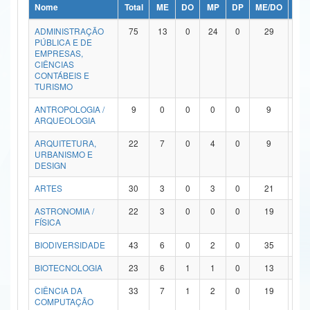
Nome
Total
ME
DO
MP
DP
ME/DO
MP/
Ministério da Ciência, Tecnologia, Inovações e Comunicações
ADMINISTRAÇÃO
75
13
0
24
0
29
9
PÚBLICA E DE
Ministério do Meio Ambiente
EMPRESAS,
CIÊNCIAS
Ministério do Turismo
CONTÁBEIS E
TURISMO
Ministério do Desenvolvimento Regional
ANTROPOLOGIA /
9
0
0
0
0
9
0
ARQUEOLOGIA
Controladoria-Geral da União
ARQUITETURA,
22
7
0
4
0
9
2
URBANISMO E
Ministério da Mulher, da Família e dos Direitos Humanos
DESIGN
Secretaria-Geral
ARTES
30
3
0
3
0
21
3
ASTRONOMIA /
22
3
0
0
0
19
0
Secretaria de Governo
FÍSICA
Gabinete de Segurança Institucional
BIODIVERSIDADE
43
6
0
2
0
35
0
Advocacia-Geral da União
BIOTECNOLOGIA
23
6
1
1
0
13
2
CIÊNCIA DA
33
7
1
2
0
19
4
Banco Central do Brasil
COMPUTAÇÃO