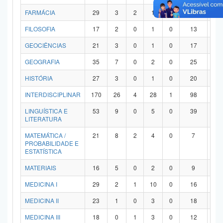
FARMÁCIA
29
3
2
1
0
21
2
FILOSOFIA
17
2
0
1
0
13
1
GEOCIÊNCIAS
21
3
0
1
0
17
0
GEOGRAFIA
35
7
0
2
0
25
1
HISTÓRIA
27
3
0
1
0
20
3
INTERDISCIPLINAR
170
26
4
28
1
98
1
LINGUÍSTICA E
53
9
0
5
0
39
0
LITERATURA
MATEMÁTICA /
21
8
2
4
0
7
0
PROBABILIDADE E
ESTATÍSTICA
MATERIAIS
16
5
0
2
0
9
0
MEDICINA I
29
2
1
10
0
16
0
MEDICINA II
23
1
0
3
0
18
1
MEDICINA III
18
0
1
3
0
12
2