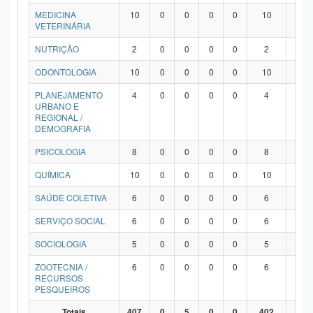
MEDICINA
10
0
0
0
0
10
0
VETERINÁRIA
NUTRIÇÃO
2
0
0
0
0
2
0
ODONTOLOGIA
10
0
0
0
0
10
0
PLANEJAMENTO
4
0
0
0
0
4
0
URBANO E
REGIONAL /
DEMOGRAFIA
PSICOLOGIA
8
0
0
0
0
8
0
QUÍMICA
10
0
0
0
0
10
0
SAÚDE COLETIVA
6
0
0
0
0
6
0
SERVIÇO SOCIAL
6
0
0
0
0
6
0
SOCIOLOGIA
5
0
0
0
0
5
0
ZOOTECNIA /
6
0
0
0
0
6
0
RECURSOS
PESQUEIROS
Totais
407
0
5
0
0
402
0