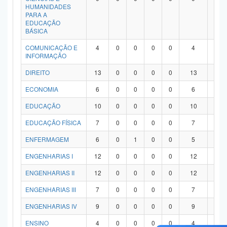
HUMANIDADES
PARA A
EDUCAÇÃO
BÁSICA
COMUNICAÇÃO E
4
0
0
0
0
4
0
INFORMAÇÃO
DIREITO
13
0
0
0
0
13
0
ECONOMIA
6
0
0
0
0
6
0
EDUCAÇÃO
10
0
0
0
0
10
0
EDUCAÇÃO FÍSICA
7
0
0
0
0
7
0
ENFERMAGEM
6
0
1
0
0
5
0
ENGENHARIAS I
12
0
0
0
0
12
0
ENGENHARIAS II
12
0
0
0
0
12
0
ENGENHARIAS III
7
0
0
0
0
7
0
ENGENHARIAS IV
9
0
0
0
0
9
0
ENSINO
4
0
0
0
0
4
0