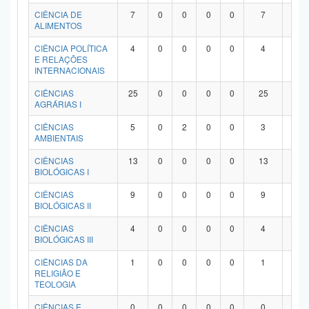
Planalto
CIÊNCIA DE
7
0
0
0
0
7
0
ALIMENTOS
CIÊNCIA POLÍTICA
4
0
0
0
0
4
0
E RELAÇÕES
INTERNACIONAIS
CIÊNCIAS
25
0
0
0
0
25
0
AGRÁRIAS I
CIÊNCIAS
5
0
2
0
0
3
0
AMBIENTAIS
CIÊNCIAS
13
0
0
0
0
13
0
BIOLÓGICAS I
CIÊNCIAS
9
0
0
0
0
9
0
BIOLÓGICAS II
CIÊNCIAS
4
0
0
0
0
4
0
BIOLÓGICAS III
CIÊNCIAS DA
1
0
0
0
0
1
0
RELIGIÃO E
TEOLOGIA
CIÊNCIAS E
0
0
0
0
0
0
0