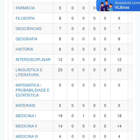
FARMÁCIA
5
0
0
0
0
5
0
FILOSOFIA
8
0
0
0
0
8
0
GEOCIÊNCIAS
7
0
0
0
0
7
0
GEOGRAFIA
8
0
0
0
0
8
0
HISTÓRIA
6
0
0
0
0
6
0
INTERDISCIPLINAR
12
0
0
0
0
12
0
LINGUÍSTICA E
23
0
0
0
0
23
0
LITERATURA
MATEMÁTICA /
5
0
0
0
0
5
0
PROBABILIDADE E
ESTATÍSTICA
MATERIAIS
5
0
0
0
0
5
0
MEDICINA I
19
0
1
0
0
18
0
MEDICINA II
14
0
0
0
0
14
0
MEDICINA III
4
0
0
0
0
4
0