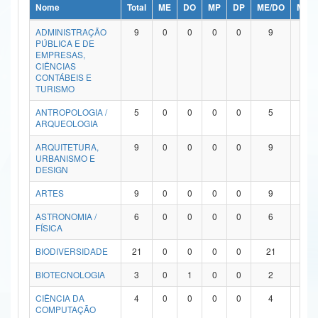
Nome
Total
ME
DO
MP
DP
ME/DO
MP/
Ministério da Ciência, Tecnologia, Inovações e Comunicações
ADMINISTRAÇÃO
9
0
0
0
0
9
0
PÚBLICA E DE
Ministério do Meio Ambiente
EMPRESAS,
CIÊNCIAS
Ministério do Turismo
CONTÁBEIS E
TURISMO
Ministério do Desenvolvimento Regional
ANTROPOLOGIA /
5
0
0
0
0
5
0
ARQUEOLOGIA
Controladoria-Geral da União
ARQUITETURA,
9
0
0
0
0
9
0
URBANISMO E
Ministério da Mulher, da Família e dos Direitos Humanos
DESIGN
Secretaria-Geral
ARTES
9
0
0
0
0
9
0
ASTRONOMIA /
6
0
0
0
0
6
0
Secretaria de Governo
FÍSICA
Gabinete de Segurança Institucional
BIODIVERSIDADE
21
0
0
0
0
21
0
Advocacia-Geral da União
BIOTECNOLOGIA
3
0
1
0
0
2
0
CIÊNCIA DA
4
0
0
0
0
4
0
Banco Central do Brasil
COMPUTAÇÃO