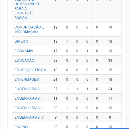
HUMANIDADES
PARA A
EDUCAÇÃO
BÁSICA
COMUNICAÇÃO E
19
0
0
0
0
19
0
INFORMAÇÃO
DIREITO
19
1
0
0
0
18
0
ECONOMIA
17
0
0
1
0
13
3
EDUCAÇÃO
39
0
0
0
0
39
0
EDUCAÇÃO FÍSICA
19
0
0
0
0
19
0
ENFERMAGEM
21
0
0
0
0
18
3
ENGENHARIAS I
27
1
1
1
0
24
0
ENGENHARIAS II
11
0
0
0
0
11
0
ENGENHARIAS III
20
1
0
0
0
19
0
ENGENHARIAS IV
9
0
0
0
0
9
0
ENSINO
23
0
2
3
0
13
5