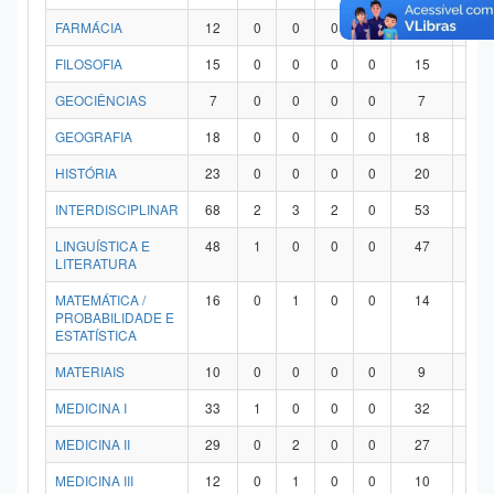
FARMÁCIA
12
0
0
0
0
12
0
FILOSOFIA
15
0
0
0
0
15
0
GEOCIÊNCIAS
7
0
0
0
0
7
0
GEOGRAFIA
18
0
0
0
0
18
0
HISTÓRIA
23
0
0
0
0
20
3
INTERDISCIPLINAR
68
2
3
2
0
53
8
LINGUÍSTICA E
48
1
0
0
0
47
0
LITERATURA
MATEMÁTICA /
16
0
1
0
0
14
1
PROBABILIDADE E
ESTATÍSTICA
MATERIAIS
10
0
0
0
0
9
1
MEDICINA I
33
1
0
0
0
32
0
MEDICINA II
29
0
2
0
0
27
0
MEDICINA III
12
0
1
0
0
10
1