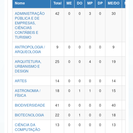
Nome
Total
ME
DO
MP
DP
ME/DO
MP/
Ministério da Ciência, Tecnologia, Inovações e Comunicações
ADMINISTRAÇÃO
42
0
0
3
0
30
9
PÚBLICA E DE
Ministério do Meio Ambiente
EMPRESAS,
CIÊNCIAS
Ministério do Turismo
CONTÁBEIS E
TURISMO
Ministério do Desenvolvimento Regional
ANTROPOLOGIA /
9
0
0
0
0
9
0
ARQUEOLOGIA
Controladoria-Geral da União
ARQUITETURA,
25
0
0
4
0
19
2
URBANISMO E
Ministério da Mulher, da Família e dos Direitos Humanos
DESIGN
Secretaria-Geral
ARTES
14
0
0
0
0
14
0
ASTRONOMIA /
18
0
1
1
0
15
1
Secretaria de Governo
FÍSICA
Gabinete de Segurança Institucional
BIODIVERSIDADE
41
0
0
0
0
40
1
Advocacia-Geral da União
BIOTECNOLOGIA
22
0
1
0
0
18
3
CIÊNCIA DA
13
0
0
0
0
13
0
Banco Central do Brasil
COMPUTAÇÃO