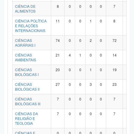
Planalto
CIÊNCIA DE
8
0
0
0
0
7
1
ALIMENTOS
CIÊNCIA POLÍTICA
11
0
0
1
0
8
2
E RELAÇÕES
INTERNACIONAIS
CIÊNCIAS
74
0
0
2
0
72
0
AGRÁRIAS I
CIÊNCIAS
21
4
1
0
0
14
2
AMBIENTAIS
CIÊNCIAS
20
0
0
1
0
19
0
BIOLÓGICAS I
CIÊNCIAS
27
0
0
3
0
23
1
BIOLÓGICAS II
CIÊNCIAS
7
0
0
0
0
7
0
BIOLÓGICAS III
CIÊNCIAS DA
7
0
0
0
0
7
0
RELIGIÃO E
TEOLOGIA
CIÊNCIAS E
0
0
0
0
0
0
0