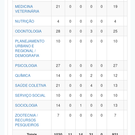
MEDICINA
21
0
0
0
0
19
2
VETERINÁRIA
NUTRIÇÃO
4
0
0
0
0
4
0
ODONTOLOGIA
28
0
0
3
0
25
0
PLANEJAMENTO
10
0
0
0
0
10
0
URBANO E
REGIONAL /
DEMOGRAFIA
PSICOLOGIA
27
0
0
0
0
27
0
QUÍMICA
14
0
0
2
0
12
0
SAÚDE COLETIVA
21
0
0
4
0
13
4
SERVIÇO SOCIAL
10
0
0
0
0
10
0
SOCIOLOGIA
14
0
1
0
0
13
0
ZOOTECNIA /
7
0
0
0
0
7
0
RECURSOS
PESQUEIROS
Totais
1030
11
14
31
0
921
53