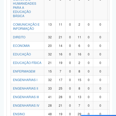
HUMANIDADES
PARA A
EDUCAÇÃO
BÁSICA
COMUNICAÇÃO E
13
11
0
2
0
0
0
INFORMAÇÃO
DIREITO
32
21
0
11
0
0
0
ECONOMIA
20
14
0
6
0
0
0
EDUCAÇÃO
32
16
0
16
0
0
0
EDUCAÇÃO FÍSICA
21
19
0
2
0
0
0
ENFERMAGEM
15
7
0
8
0
0
0
ENGENHARIAS I
32
17
0
15
0
0
0
ENGENHARIAS II
33
25
0
8
0
0
0
ENGENHARIAS III
41
28
0
13
0
0
0
ENGENHARIAS IV
28
21
0
7
0
0
0
ENSINO
48
19
0
29
0
0
0