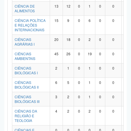
Planalto
CIÊNCIA DE
13
12
0
1
0
0
0
ALIMENTOS
CIÊNCIA POLÍTICA
15
9
0
6
0
0
0
E RELAÇÕES
INTERNACIONAIS
CIÊNCIAS
20
18
0
2
0
0
0
AGRÁRIAS I
CIÊNCIAS
45
26
0
19
0
0
0
AMBIENTAIS
CIÊNCIAS
2
1
0
1
0
0
0
BIOLÓGICAS I
CIÊNCIAS
6
5
0
1
0
0
0
BIOLÓGICAS II
CIÊNCIAS
3
2
0
1
0
0
0
BIOLÓGICAS III
CIÊNCIAS DA
4
2
0
2
0
0
0
RELIGIÃO E
TEOLOGIA
CIÊNCIAS E
0
0
0
0
0
0
0