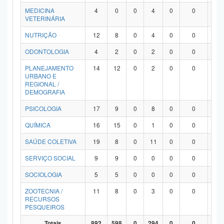
MEDICINA
4
0
0
4
0
0
0
VETERINÁRIA
NUTRIÇÃO
12
8
0
4
0
0
0
ODONTOLOGIA
4
2
0
2
0
0
0
PLANEJAMENTO
14
12
0
2
0
0
0
URBANO E
REGIONAL /
DEMOGRAFIA
PSICOLOGIA
17
9
0
8
0
0
0
QUÍMICA
16
15
0
1
0
0
0
SAÚDE COLETIVA
19
8
0
11
0
0
0
SERVIÇO SOCIAL
9
9
0
0
0
0
0
SOCIOLOGIA
5
5
0
0
0
0
0
ZOOTECNIA /
11
8
0
3
0
0
0
RECURSOS
PESQUEIROS
Totais
892
598
0
294
0
0
0