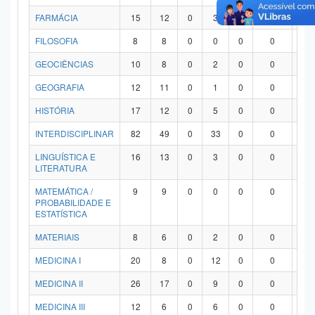
FARMÁCIA
15
12
0
3
0
0
0
FILOSOFIA
8
8
0
0
0
0
0
GEOCIÊNCIAS
10
8
0
2
0
0
0
GEOGRAFIA
12
11
0
1
0
0
0
HISTÓRIA
17
12
0
5
0
0
0
INTERDISCIPLINAR
82
49
0
33
0
0
0
LINGUÍSTICA E
16
13
0
3
0
0
0
LITERATURA
MATEMÁTICA /
9
9
0
0
0
0
0
PROBABILIDADE E
ESTATÍSTICA
MATERIAIS
8
6
0
2
0
0
0
MEDICINA I
20
8
0
12
0
0
0
MEDICINA II
26
17
0
9
0
0
0
MEDICINA III
12
6
0
6
0
0
0