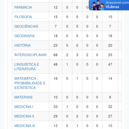
FARMÁCIA
12
0
0
0
0
12
0
FILOSOFIA
15
0
0
0
0
15
0
GEOCIÊNCIAS
7
0
0
0
0
7
0
GEOGRAFIA
18
0
0
0
0
18
0
HISTÓRIA
23
0
0
0
0
20
3
INTERDISCIPLINAR
68
2
3
2
0
53
8
LINGUÍSTICA E
48
1
0
0
0
47
0
LITERATURA
MATEMÁTICA /
16
0
1
0
0
14
1
PROBABILIDADE E
ESTATÍSTICA
MATERIAIS
10
0
0
0
0
9
1
MEDICINA I
33
1
0
0
0
32
0
MEDICINA II
29
0
2
0
0
27
0
MEDICINA III
12
0
1
0
0
10
1