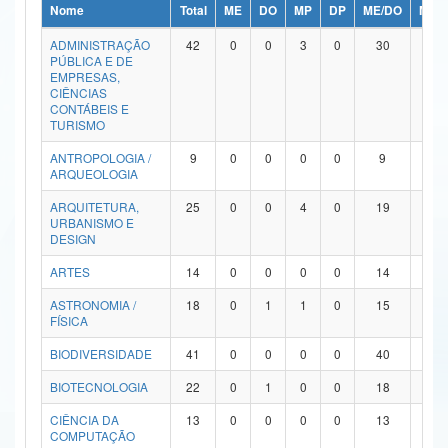
Nome
Total
ME
DO
MP
DP
ME/DO
MP/
Ministério da Ciência, Tecnologia, Inovações e Comunicações
ADMINISTRAÇÃO
42
0
0
3
0
30
9
PÚBLICA E DE
Ministério do Meio Ambiente
EMPRESAS,
CIÊNCIAS
Ministério do Turismo
CONTÁBEIS E
TURISMO
Ministério do Desenvolvimento Regional
ANTROPOLOGIA /
9
0
0
0
0
9
0
ARQUEOLOGIA
Controladoria-Geral da União
ARQUITETURA,
25
0
0
4
0
19
2
URBANISMO E
Ministério da Mulher, da Família e dos Direitos Humanos
DESIGN
Secretaria-Geral
ARTES
14
0
0
0
0
14
0
ASTRONOMIA /
18
0
1
1
0
15
1
Secretaria de Governo
FÍSICA
Gabinete de Segurança Institucional
BIODIVERSIDADE
41
0
0
0
0
40
1
Advocacia-Geral da União
BIOTECNOLOGIA
22
0
1
0
0
18
3
CIÊNCIA DA
13
0
0
0
0
13
0
Banco Central do Brasil
COMPUTAÇÃO