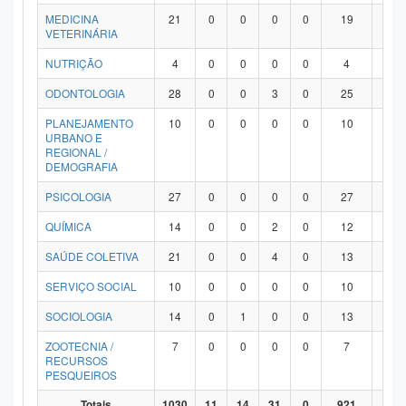
MEDICINA
21
0
0
0
0
19
2
VETERINÁRIA
NUTRIÇÃO
4
0
0
0
0
4
0
ODONTOLOGIA
28
0
0
3
0
25
0
PLANEJAMENTO
10
0
0
0
0
10
0
URBANO E
REGIONAL /
DEMOGRAFIA
PSICOLOGIA
27
0
0
0
0
27
0
QUÍMICA
14
0
0
2
0
12
0
SAÚDE COLETIVA
21
0
0
4
0
13
4
SERVIÇO SOCIAL
10
0
0
0
0
10
0
SOCIOLOGIA
14
0
1
0
0
13
0
ZOOTECNIA /
7
0
0
0
0
7
0
RECURSOS
PESQUEIROS
Totais
1030
11
14
31
0
921
53