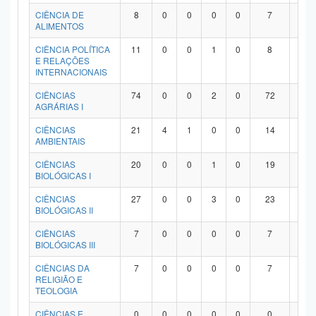
Planalto
CIÊNCIA DE
8
0
0
0
0
7
1
ALIMENTOS
CIÊNCIA POLÍTICA
11
0
0
1
0
8
2
E RELAÇÕES
INTERNACIONAIS
CIÊNCIAS
74
0
0
2
0
72
0
AGRÁRIAS I
CIÊNCIAS
21
4
1
0
0
14
2
AMBIENTAIS
CIÊNCIAS
20
0
0
1
0
19
0
BIOLÓGICAS I
CIÊNCIAS
27
0
0
3
0
23
1
BIOLÓGICAS II
CIÊNCIAS
7
0
0
0
0
7
0
BIOLÓGICAS III
CIÊNCIAS DA
7
0
0
0
0
7
0
RELIGIÃO E
TEOLOGIA
CIÊNCIAS E
0
0
0
0
0
0
0