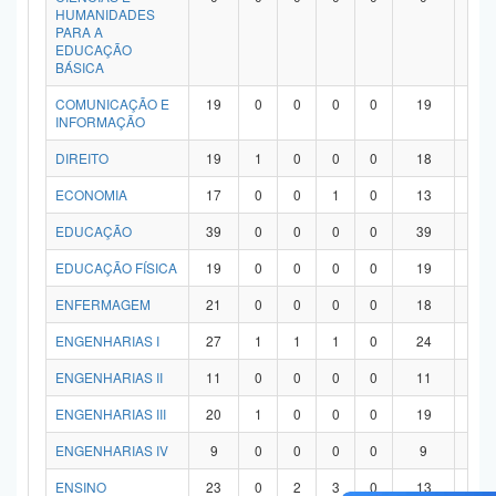
HUMANIDADES
PARA A
EDUCAÇÃO
BÁSICA
COMUNICAÇÃO E
19
0
0
0
0
19
0
INFORMAÇÃO
DIREITO
19
1
0
0
0
18
0
ECONOMIA
17
0
0
1
0
13
3
EDUCAÇÃO
39
0
0
0
0
39
0
EDUCAÇÃO FÍSICA
19
0
0
0
0
19
0
ENFERMAGEM
21
0
0
0
0
18
3
ENGENHARIAS I
27
1
1
1
0
24
0
ENGENHARIAS II
11
0
0
0
0
11
0
ENGENHARIAS III
20
1
0
0
0
19
0
ENGENHARIAS IV
9
0
0
0
0
9
0
ENSINO
23
0
2
3
0
13
5