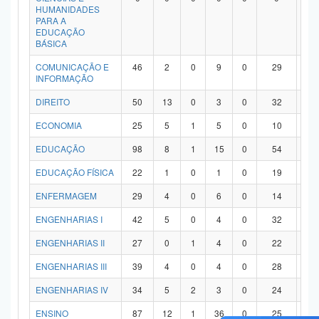
HUMANIDADES
PARA A
EDUCAÇÃO
BÁSICA
COMUNICAÇÃO E
46
2
0
9
0
29
6
INFORMAÇÃO
DIREITO
50
13
0
3
0
32
2
ECONOMIA
25
5
1
5
0
10
4
EDUCAÇÃO
98
8
1
15
0
54
2
EDUCAÇÃO FÍSICA
22
1
0
1
0
19
1
ENFERMAGEM
29
4
0
6
0
14
5
ENGENHARIAS I
42
5
0
4
0
32
1
ENGENHARIAS II
27
0
1
4
0
22
0
ENGENHARIAS III
39
4
0
4
0
28
3
ENGENHARIAS IV
34
5
2
3
0
24
0
ENSINO
87
12
1
36
0
25
1