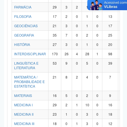
FARMÁCIA
29
3
2
1
0
21
2
FILOSOFIA
17
2
0
1
0
13
1
GEOCIÊNCIAS
21
3
0
1
0
17
0
GEOGRAFIA
35
7
0
2
0
25
1
HISTÓRIA
27
3
0
1
0
20
3
INTERDISCIPLINAR
170
26
4
28
1
98
1
LINGUÍSTICA E
53
9
0
5
0
39
0
LITERATURA
MATEMÁTICA /
21
8
2
4
0
7
0
PROBABILIDADE E
ESTATÍSTICA
MATERIAIS
16
5
0
2
0
9
0
MEDICINA I
29
2
1
10
0
16
0
MEDICINA II
23
1
0
3
0
18
1
MEDICINA III
18
0
1
3
0
12
2