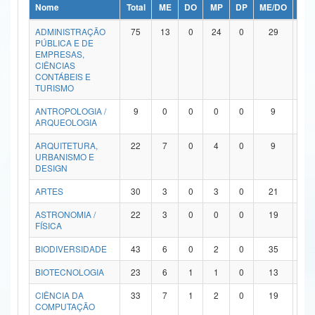
Nome
Total
ME
DO
MP
DP
ME/DO
MP/
Ministério da Ciência, Tecnologia, Inovações e Comunicações
ADMINISTRAÇÃO
75
13
0
24
0
29
9
PÚBLICA E DE
Ministério do Meio Ambiente
EMPRESAS,
CIÊNCIAS
Ministério do Turismo
CONTÁBEIS E
TURISMO
Ministério do Desenvolvimento Regional
ANTROPOLOGIA /
9
0
0
0
0
9
0
ARQUEOLOGIA
Controladoria-Geral da União
ARQUITETURA,
22
7
0
4
0
9
2
URBANISMO E
Ministério da Mulher, da Família e dos Direitos Humanos
DESIGN
Secretaria-Geral
ARTES
30
3
0
3
0
21
3
ASTRONOMIA /
22
3
0
0
0
19
0
Secretaria de Governo
FÍSICA
Gabinete de Segurança Institucional
BIODIVERSIDADE
43
6
0
2
0
35
0
Advocacia-Geral da União
BIOTECNOLOGIA
23
6
1
1
0
13
2
CIÊNCIA DA
33
7
1
2
0
19
4
Banco Central do Brasil
COMPUTAÇÃO