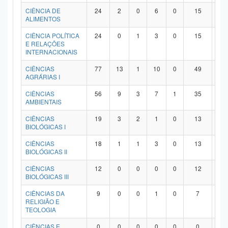
Planalto
CIÊNCIA DE
24
2
0
6
0
15
1
ALIMENTOS
CIÊNCIA POLÍTICA
24
0
1
3
0
15
5
E RELAÇÕES
INTERNACIONAIS
CIÊNCIAS
77
13
1
10
0
49
4
AGRÁRIAS I
CIÊNCIAS
56
9
3
7
1
35
1
AMBIENTAIS
CIÊNCIAS
19
3
2
1
0
13
0
BIOLÓGICAS I
CIÊNCIAS
18
1
1
3
0
13
0
BIOLÓGICAS II
CIÊNCIAS
12
0
0
0
0
12
0
BIOLÓGICAS III
CIÊNCIAS DA
9
0
0
1
0
7
1
RELIGIÃO E
TEOLOGIA
CIÊNCIAS E
0
0
0
0
0
0
0