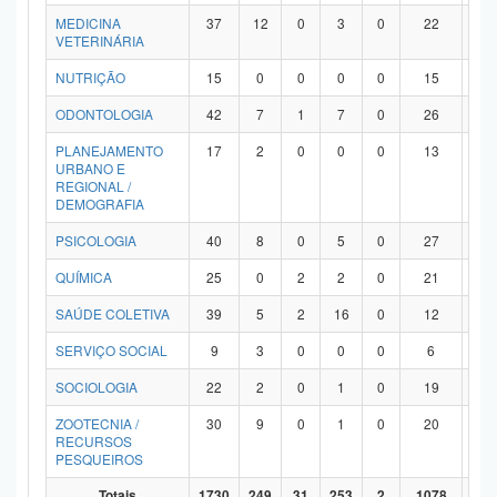
MEDICINA
37
12
0
3
0
22
0
VETERINÁRIA
NUTRIÇÃO
15
0
0
0
0
15
0
ODONTOLOGIA
42
7
1
7
0
26
1
PLANEJAMENTO
17
2
0
0
0
13
2
URBANO E
REGIONAL /
DEMOGRAFIA
PSICOLOGIA
40
8
0
5
0
27
0
QUÍMICA
25
0
2
2
0
21
0
SAÚDE COLETIVA
39
5
2
16
0
12
4
SERVIÇO SOCIAL
9
3
0
0
0
6
0
SOCIOLOGIA
22
2
0
1
0
19
0
ZOOTECNIA /
30
9
0
1
0
20
0
RECURSOS
PESQUEIROS
Totais
1730
249
31
253
2
1078
11