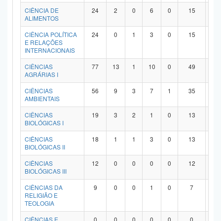
Planalto
CIÊNCIA DE
24
2
0
6
0
15
1
ALIMENTOS
CIÊNCIA POLÍTICA
24
0
1
3
0
15
5
E RELAÇÕES
INTERNACIONAIS
CIÊNCIAS
77
13
1
10
0
49
4
AGRÁRIAS I
CIÊNCIAS
56
9
3
7
1
35
1
AMBIENTAIS
CIÊNCIAS
19
3
2
1
0
13
0
BIOLÓGICAS I
CIÊNCIAS
18
1
1
3
0
13
0
BIOLÓGICAS II
CIÊNCIAS
12
0
0
0
0
12
0
BIOLÓGICAS III
CIÊNCIAS DA
9
0
0
1
0
7
1
RELIGIÃO E
TEOLOGIA
CIÊNCIAS E
0
0
0
0
0
0
0