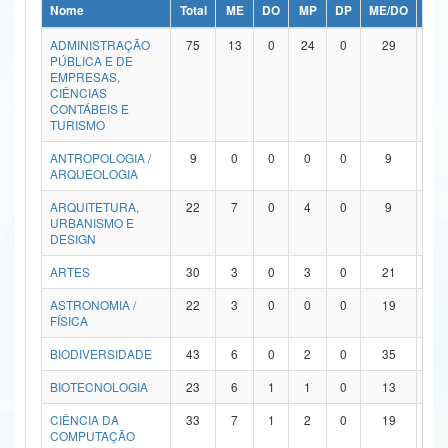
Nome
Total
ME
DO
MP
DP
ME/DO
MP/
Ministério da Ciência, Tecnologia, Inovações e Comunicações
ADMINISTRAÇÃO
75
13
0
24
0
29
9
PÚBLICA E DE
Ministério do Meio Ambiente
EMPRESAS,
CIÊNCIAS
Ministério do Turismo
CONTÁBEIS E
TURISMO
Ministério do Desenvolvimento Regional
ANTROPOLOGIA /
9
0
0
0
0
9
0
ARQUEOLOGIA
Controladoria-Geral da União
ARQUITETURA,
22
7
0
4
0
9
2
URBANISMO E
Ministério da Mulher, da Família e dos Direitos Humanos
DESIGN
Secretaria-Geral
ARTES
30
3
0
3
0
21
3
ASTRONOMIA /
22
3
0
0
0
19
0
Secretaria de Governo
FÍSICA
Gabinete de Segurança Institucional
BIODIVERSIDADE
43
6
0
2
0
35
0
Advocacia-Geral da União
BIOTECNOLOGIA
23
6
1
1
0
13
2
CIÊNCIA DA
33
7
1
2
0
19
4
Banco Central do Brasil
COMPUTAÇÃO