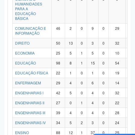
HUMANIDADES
PARA A
EDUCAÇÃO
BÁSICA
COMUNICAÇÃO E
46
2
0
9
0
29
6
INFORMAÇÃO
DIREITO
50
13
0
3
0
32
2
ECONOMIA
25
5
1
5
0
10
4
EDUCAÇÃO
98
8
1
15
0
54
2
EDUCAÇÃO FÍSICA
22
1
0
1
0
19
1
ENFERMAGEM
29
4
0
6
0
14
5
ENGENHARIAS I
42
5
0
4
0
32
1
ENGENHARIAS II
27
0
1
4
0
22
0
ENGENHARIAS III
39
4
0
4
0
28
3
ENGENHARIAS IV
34
5
2
3
0
24
0
ENSINO
88
12
1
37
0
25
1