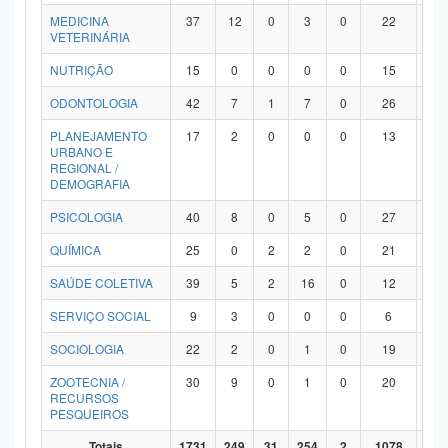
MEDICINA
37
12
0
3
0
22
0
VETERINÁRIA
NUTRIÇÃO
15
0
0
0
0
15
0
ODONTOLOGIA
42
7
1
7
0
26
1
PLANEJAMENTO
17
2
0
0
0
13
2
URBANO E
REGIONAL /
DEMOGRAFIA
PSICOLOGIA
40
8
0
5
0
27
0
QUÍMICA
25
0
2
2
0
21
0
SAÚDE COLETIVA
39
5
2
16
0
12
4
SERVIÇO SOCIAL
9
3
0
0
0
6
0
SOCIOLOGIA
22
2
0
1
0
19
0
ZOOTECNIA /
30
9
0
1
0
20
0
RECURSOS
PESQUEIROS
Totais
1731
249
31
254
2
1078
11