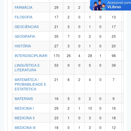
FARMÁCIA
29
3
2
1
0
21
2
FILOSOFIA
17
2
0
1
0
13
1
GEOCIÊNCIAS
21
3
0
1
0
17
0
GEOGRAFIA
35
7
0
2
0
25
1
HISTÓRIA
27
3
0
1
0
20
3
INTERDISCIPLINAR
170
26
4
28
1
98
1
LINGUÍSTICA E
53
9
0
5
0
39
0
LITERATURA
MATEMÁTICA /
21
8
2
4
0
7
0
PROBABILIDADE E
ESTATÍSTICA
MATERIAIS
16
5
0
2
0
9
0
MEDICINA I
29
2
1
10
0
16
0
MEDICINA II
23
1
0
3
0
18
1
MEDICINA III
18
0
1
3
0
12
2