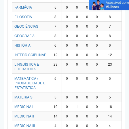
FARMÁCIA
5
0
0
0
0
5
0
FILOSOFIA
8
0
0
0
0
8
0
GEOCIÊNCIAS
7
0
0
0
0
7
0
GEOGRAFIA
8
0
0
0
0
8
0
HISTÓRIA
6
0
0
0
0
6
0
INTERDISCIPLINAR
12
0
0
0
0
12
0
LINGUÍSTICA E
23
0
0
0
0
23
0
LITERATURA
MATEMÁTICA /
5
0
0
0
0
5
0
PROBABILIDADE E
ESTATÍSTICA
MATERIAIS
5
0
0
0
0
5
0
MEDICINA I
19
0
1
0
0
18
0
MEDICINA II
14
0
0
0
0
14
0
MEDICINA III
4
0
0
0
0
4
0