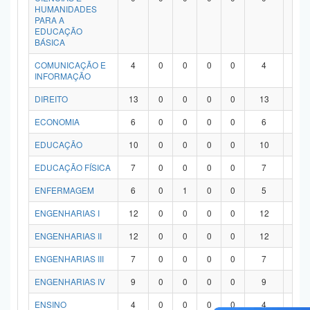
HUMANIDADES
PARA A
EDUCAÇÃO
BÁSICA
COMUNICAÇÃO E
4
0
0
0
0
4
0
INFORMAÇÃO
DIREITO
13
0
0
0
0
13
0
ECONOMIA
6
0
0
0
0
6
0
EDUCAÇÃO
10
0
0
0
0
10
0
EDUCAÇÃO FÍSICA
7
0
0
0
0
7
0
ENFERMAGEM
6
0
1
0
0
5
0
ENGENHARIAS I
12
0
0
0
0
12
0
ENGENHARIAS II
12
0
0
0
0
12
0
ENGENHARIAS III
7
0
0
0
0
7
0
ENGENHARIAS IV
9
0
0
0
0
9
0
ENSINO
4
0
0
0
0
4
0