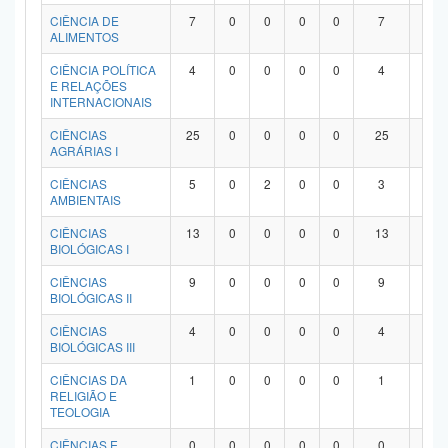
Planalto
CIÊNCIA DE
7
0
0
0
0
7
0
ALIMENTOS
CIÊNCIA POLÍTICA
4
0
0
0
0
4
0
E RELAÇÕES
INTERNACIONAIS
CIÊNCIAS
25
0
0
0
0
25
0
AGRÁRIAS I
CIÊNCIAS
5
0
2
0
0
3
0
AMBIENTAIS
CIÊNCIAS
13
0
0
0
0
13
0
BIOLÓGICAS I
CIÊNCIAS
9
0
0
0
0
9
0
BIOLÓGICAS II
CIÊNCIAS
4
0
0
0
0
4
0
BIOLÓGICAS III
CIÊNCIAS DA
1
0
0
0
0
1
0
RELIGIÃO E
TEOLOGIA
CIÊNCIAS E
0
0
0
0
0
0
0