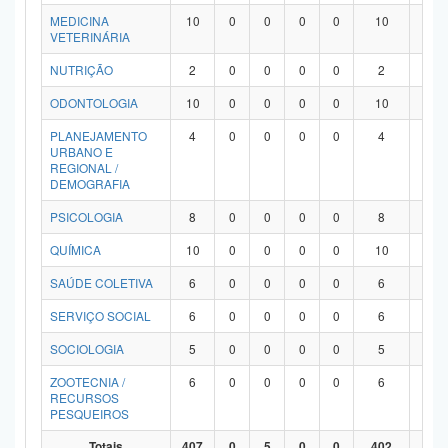
MEDICINA
10
0
0
0
0
10
0
VETERINÁRIA
NUTRIÇÃO
2
0
0
0
0
2
0
ODONTOLOGIA
10
0
0
0
0
10
0
PLANEJAMENTO
4
0
0
0
0
4
0
URBANO E
REGIONAL /
DEMOGRAFIA
PSICOLOGIA
8
0
0
0
0
8
0
QUÍMICA
10
0
0
0
0
10
0
SAÚDE COLETIVA
6
0
0
0
0
6
0
SERVIÇO SOCIAL
6
0
0
0
0
6
0
SOCIOLOGIA
5
0
0
0
0
5
0
ZOOTECNIA /
6
0
0
0
0
6
0
RECURSOS
PESQUEIROS
Totais
407
0
5
0
0
402
0