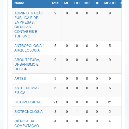
Nome
Total
ME
DO
MP
DP
ME/DO
MP/
Ministério da Ciência, Tecnologia, Inovações e Comunicações
ADMINISTRAÇÃO
9
0
0
0
0
9
0
PÚBLICA E DE
Ministério do Meio Ambiente
EMPRESAS,
CIÊNCIAS
Ministério do Turismo
CONTÁBEIS E
TURISMO
Ministério do Desenvolvimento Regional
ANTROPOLOGIA /
5
0
0
0
0
5
0
ARQUEOLOGIA
Controladoria-Geral da União
ARQUITETURA,
9
0
0
0
0
9
0
URBANISMO E
Ministério da Mulher, da Família e dos Direitos Humanos
DESIGN
Secretaria-Geral
ARTES
9
0
0
0
0
9
0
ASTRONOMIA /
6
0
0
0
0
6
0
Secretaria de Governo
FÍSICA
Gabinete de Segurança Institucional
BIODIVERSIDADE
21
0
0
0
0
21
0
Advocacia-Geral da União
BIOTECNOLOGIA
3
0
1
0
0
2
0
CIÊNCIA DA
4
0
0
0
0
4
0
Banco Central do Brasil
COMPUTAÇÃO