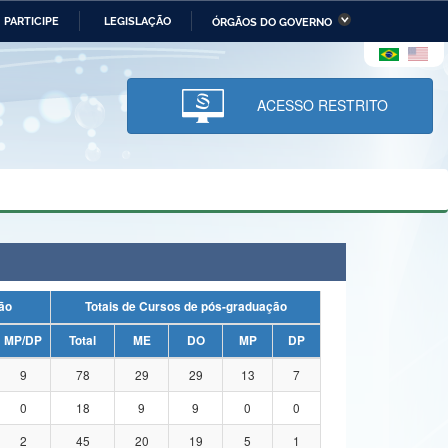
PARTICIPE
LEGISLAÇÃO
ÓRGÃOS DO GOVERNO
stério da Economia
Ministério da Infraestrutura
stério de Minas e Energia
Ministério da Ciência,
Tecnologia, Inovações e
ACESSO RESTRITO
Comunicações
tério da Mulher, da Família
Secretaria-Geral
s Direitos Humanos
lto
uação
Totais de Cursos de pós-graduação
MP/DP
Total
ME
DO
MP
DP
9
78
29
29
13
7
0
18
9
9
0
0
2
45
20
19
5
1