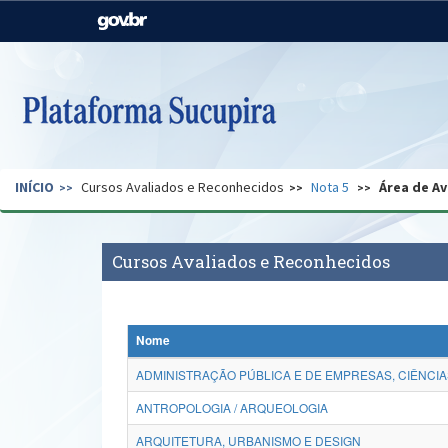
Casa Civil
Ministério da Justiça e
Segurança Pública
Ministério da Agricultura,
Ministério da Educação
Pecuária e Abastecimento
Ministério do Meio Ambiente
Ministério do Turismo
INÍCIO
Cursos Avaliados e Reconhecidos
Nota 5
Área de Av
Secretaria de Governo
Gabinete de Segurança
Institucional
Cursos Avaliados e Reconhecidos
Nome
ADMINISTRAÇÃO PÚBLICA E DE EMPRESAS, CIÊNCIA
ANTROPOLOGIA / ARQUEOLOGIA
ARQUITETURA, URBANISMO E DESIGN