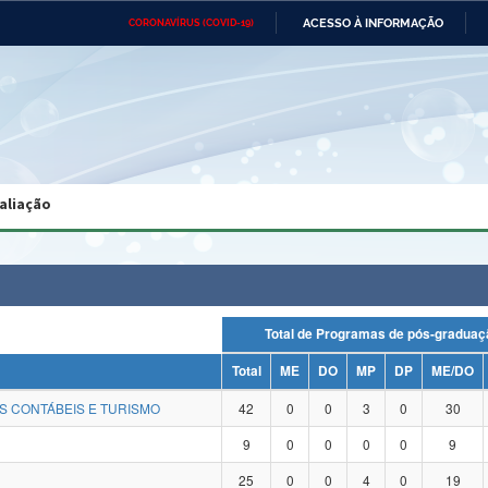
ACESSO À INFORMAÇÃO
CORONAVÍRUS (COVID-19)
Ministério da Defesa
Ministério das Relações
Mini
Exteriores
IR
PARA
O
CONTEÚDO
Ministério da Cidadania
Ministério da Saúde
Mini
Ministério do Desenvolvimento
Controladoria-Geral da União
Minis
Regional
e do
aliação
Advocacia-Geral da União
Banco Central do Brasil
Plana
Total de Programas de pós-grad
Total
ME
DO
MP
DP
ME/DO
S CONTÁBEIS E TURISMO
42
0
0
3
0
30
9
0
0
0
0
9
25
0
0
4
0
19