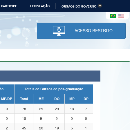
PARTICIPE
LEGISLAÇÃO
ÓRGÃOS DO GOVERNO
stério da Economia
Ministério da Infraestrutura
stério de Minas e Energia
Ministério da Ciência,
Tecnologia, Inovações e
ACESSO RESTRITO
Comunicações
tério da Mulher, da Família
Secretaria-Geral
s Direitos Humanos
lto
uação
Totais de Cursos de pós-graduação
MP/DP
Total
ME
DO
MP
DP
9
78
29
29
13
7
0
18
9
9
0
0
2
45
20
19
5
1