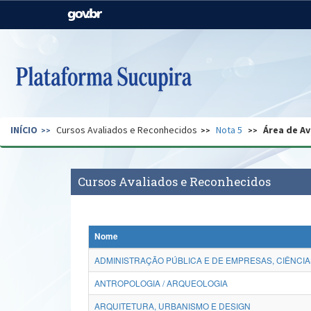
Casa Civil
Ministério da Justiça e
Segurança Pública
Ministério da Agricultura,
Ministério da Educação
Pecuária e Abastecimento
Ministério do Meio Ambiente
Ministério do Turismo
INÍCIO
Cursos Avaliados e Reconhecidos
Nota 5
Área de Av
Secretaria de Governo
Gabinete de Segurança
Institucional
Cursos Avaliados e Reconhecidos
Nome
ADMINISTRAÇÃO PÚBLICA E DE EMPRESAS, CIÊNCIA
ANTROPOLOGIA / ARQUEOLOGIA
ARQUITETURA, URBANISMO E DESIGN