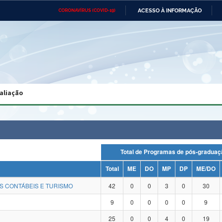
ACESSO À INFORMAÇÃO
CORONAVÍRUS (COVID-19)
Ministério da Defesa
Ministério das Relações
Mini
Exteriores
IR
PARA
O
CONTEÚDO
Ministério da Cidadania
Ministério da Saúde
Mini
Ministério do Desenvolvimento
Controladoria-Geral da União
Minis
Regional
e do
aliação
Advocacia-Geral da União
Banco Central do Brasil
Plana
Total de Programas de pós-grad
Total
ME
DO
MP
DP
ME/DO
S CONTÁBEIS E TURISMO
42
0
0
3
0
30
9
0
0
0
0
9
25
0
0
4
0
19