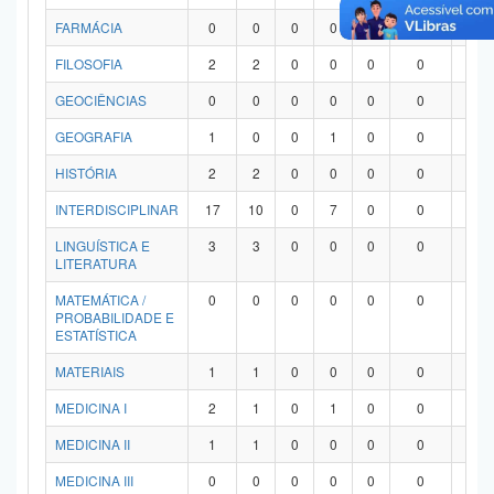
FARMÁCIA
0
0
0
0
0
0
0
FILOSOFIA
2
2
0
0
0
0
0
GEOCIÊNCIAS
0
0
0
0
0
0
0
GEOGRAFIA
1
0
0
1
0
0
0
HISTÓRIA
2
2
0
0
0
0
0
INTERDISCIPLINAR
17
10
0
7
0
0
0
LINGUÍSTICA E
3
3
0
0
0
0
0
LITERATURA
MATEMÁTICA /
0
0
0
0
0
0
0
PROBABILIDADE E
ESTATÍSTICA
MATERIAIS
1
1
0
0
0
0
0
MEDICINA I
2
1
0
1
0
0
0
MEDICINA II
1
1
0
0
0
0
0
MEDICINA III
0
0
0
0
0
0
0