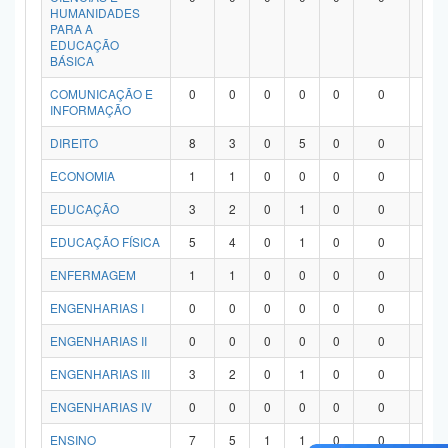
HUMANIDADES
PARA A
EDUCAÇÃO
BÁSICA
COMUNICAÇÃO E
0
0
0
0
0
0
0
INFORMAÇÃO
DIREITO
8
3
0
5
0
0
0
ECONOMIA
1
1
0
0
0
0
0
EDUCAÇÃO
3
2
0
1
0
0
0
EDUCAÇÃO FÍSICA
5
4
0
1
0
0
0
ENFERMAGEM
1
1
0
0
0
0
0
ENGENHARIAS I
0
0
0
0
0
0
0
ENGENHARIAS II
0
0
0
0
0
0
0
ENGENHARIAS III
3
2
0
1
0
0
0
ENGENHARIAS IV
0
0
0
0
0
0
0
ENSINO
7
5
1
1
0
0
0