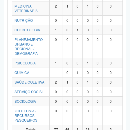
MEDICINA
2
1
0
1
0
0
0
VETERINÁRIA
NUTRIÇÃO
0
0
0
0
0
0
0
ODONTOLOGIA
1
0
1
0
0
0
0
PLANEJAMENTO
0
0
0
0
0
0
0
URBANO E
REGIONAL /
DEMOGRAFIA
PSICOLOGIA
1
0
0
1
0
0
0
QUÍMICA
1
0
1
0
0
0
0
SAÚDE COLETIVA
2
1
0
1
0
0
0
SERVIÇO SOCIAL
0
0
0
0
0
0
0
SOCIOLOGIA
0
0
0
0
0
0
0
ZOOTECNIA /
0
0
0
0
0
0
0
RECURSOS
PESQUEIROS
Totais
77
45
3
26
1
2
0