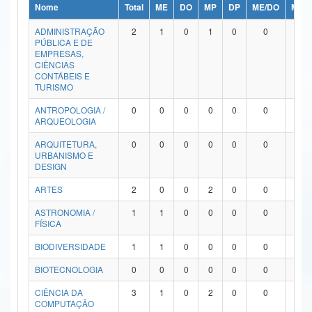
Nome
Total
ME
DO
MP
DP
ME/DO
MP/
Ministério da Ciência, Tecnologia, Inovações e Comunicações
ADMINISTRAÇÃO
2
1
0
1
0
0
0
PÚBLICA E DE
Ministério do Meio Ambiente
EMPRESAS,
CIÊNCIAS
Ministério do Turismo
CONTÁBEIS E
TURISMO
Ministério do Desenvolvimento Regional
ANTROPOLOGIA /
0
0
0
0
0
0
0
ARQUEOLOGIA
Controladoria-Geral da União
ARQUITETURA,
0
0
0
0
0
0
0
URBANISMO E
Ministério da Mulher, da Família e dos Direitos Humanos
DESIGN
Secretaria-Geral
ARTES
2
0
0
2
0
0
0
ASTRONOMIA /
1
1
0
0
0
0
0
Secretaria de Governo
FÍSICA
Gabinete de Segurança Institucional
BIODIVERSIDADE
1
1
0
0
0
0
0
Advocacia-Geral da União
BIOTECNOLOGIA
0
0
0
0
0
0
0
CIÊNCIA DA
3
1
0
2
0
0
0
Banco Central do Brasil
COMPUTAÇÃO