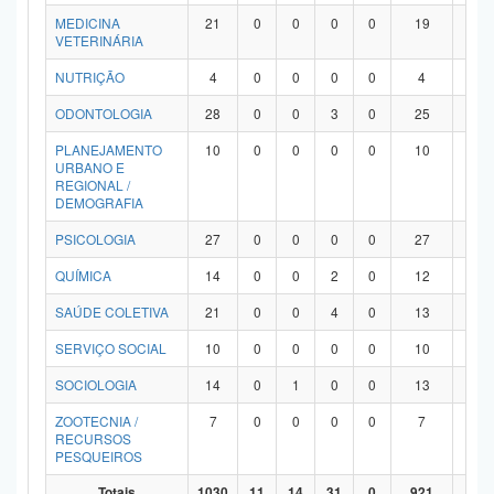
MEDICINA
21
0
0
0
0
19
2
VETERINÁRIA
NUTRIÇÃO
4
0
0
0
0
4
0
ODONTOLOGIA
28
0
0
3
0
25
0
PLANEJAMENTO
10
0
0
0
0
10
0
URBANO E
REGIONAL /
DEMOGRAFIA
PSICOLOGIA
27
0
0
0
0
27
0
QUÍMICA
14
0
0
2
0
12
0
SAÚDE COLETIVA
21
0
0
4
0
13
4
SERVIÇO SOCIAL
10
0
0
0
0
10
0
SOCIOLOGIA
14
0
1
0
0
13
0
ZOOTECNIA /
7
0
0
0
0
7
0
RECURSOS
PESQUEIROS
Totais
1030
11
14
31
0
921
53