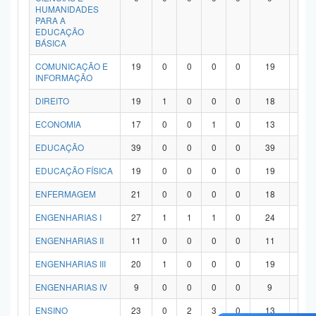
HUMANIDADES
PARA A
EDUCAÇÃO
BÁSICA
COMUNICAÇÃO E
19
0
0
0
0
19
0
INFORMAÇÃO
DIREITO
19
1
0
0
0
18
0
ECONOMIA
17
0
0
1
0
13
3
EDUCAÇÃO
39
0
0
0
0
39
0
EDUCAÇÃO FÍSICA
19
0
0
0
0
19
0
ENFERMAGEM
21
0
0
0
0
18
3
ENGENHARIAS I
27
1
1
1
0
24
0
ENGENHARIAS II
11
0
0
0
0
11
0
ENGENHARIAS III
20
1
0
0
0
19
0
ENGENHARIAS IV
9
0
0
0
0
9
0
ENSINO
23
0
2
3
0
13
5