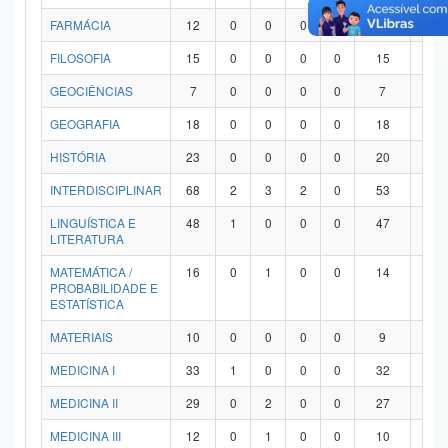
FARMÁCIA
12
0
0
0
0
12
0
FILOSOFIA
15
0
0
0
0
15
0
GEOCIÊNCIAS
7
0
0
0
0
7
0
GEOGRAFIA
18
0
0
0
0
18
0
HISTÓRIA
23
0
0
0
0
20
3
INTERDISCIPLINAR
68
2
3
2
0
53
8
LINGUÍSTICA E
48
1
0
0
0
47
0
LITERATURA
MATEMÁTICA /
16
0
1
0
0
14
1
PROBABILIDADE E
ESTATÍSTICA
MATERIAIS
10
0
0
0
0
9
1
MEDICINA I
33
1
0
0
0
32
0
MEDICINA II
29
0
2
0
0
27
0
MEDICINA III
12
0
1
0
0
10
1