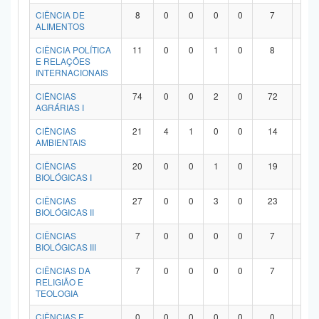
Planalto
CIÊNCIA DE
8
0
0
0
0
7
1
ALIMENTOS
CIÊNCIA POLÍTICA
11
0
0
1
0
8
2
E RELAÇÕES
INTERNACIONAIS
CIÊNCIAS
74
0
0
2
0
72
0
AGRÁRIAS I
CIÊNCIAS
21
4
1
0
0
14
2
AMBIENTAIS
CIÊNCIAS
20
0
0
1
0
19
0
BIOLÓGICAS I
CIÊNCIAS
27
0
0
3
0
23
1
BIOLÓGICAS II
CIÊNCIAS
7
0
0
0
0
7
0
BIOLÓGICAS III
CIÊNCIAS DA
7
0
0
0
0
7
0
RELIGIÃO E
TEOLOGIA
CIÊNCIAS E
0
0
0
0
0
0
0