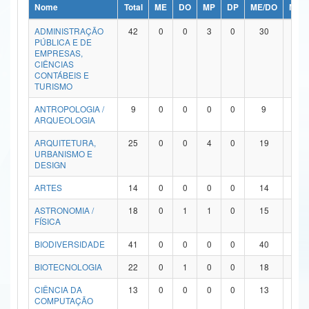
Nome
Total
ME
DO
MP
DP
ME/DO
MP/
Ministério da Ciência, Tecnologia, Inovações e Comunicações
ADMINISTRAÇÃO
42
0
0
3
0
30
9
PÚBLICA E DE
Ministério do Meio Ambiente
EMPRESAS,
CIÊNCIAS
Ministério do Turismo
CONTÁBEIS E
TURISMO
Ministério do Desenvolvimento Regional
ANTROPOLOGIA /
9
0
0
0
0
9
0
ARQUEOLOGIA
Controladoria-Geral da União
ARQUITETURA,
25
0
0
4
0
19
2
URBANISMO E
Ministério da Mulher, da Família e dos Direitos Humanos
DESIGN
Secretaria-Geral
ARTES
14
0
0
0
0
14
0
ASTRONOMIA /
18
0
1
1
0
15
1
Secretaria de Governo
FÍSICA
Gabinete de Segurança Institucional
BIODIVERSIDADE
41
0
0
0
0
40
1
Advocacia-Geral da União
BIOTECNOLOGIA
22
0
1
0
0
18
3
CIÊNCIA DA
13
0
0
0
0
13
0
Banco Central do Brasil
COMPUTAÇÃO