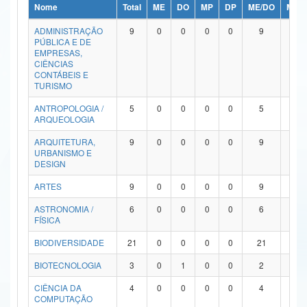
Nome
Total
ME
DO
MP
DP
ME/DO
MP/
Ministério da Ciência, Tecnologia, Inovações e Comunicações
ADMINISTRAÇÃO
9
0
0
0
0
9
0
PÚBLICA E DE
Ministério do Meio Ambiente
EMPRESAS,
CIÊNCIAS
Ministério do Turismo
CONTÁBEIS E
TURISMO
Ministério do Desenvolvimento Regional
ANTROPOLOGIA /
5
0
0
0
0
5
0
ARQUEOLOGIA
Controladoria-Geral da União
ARQUITETURA,
9
0
0
0
0
9
0
URBANISMO E
Ministério da Mulher, da Família e dos Direitos Humanos
DESIGN
Secretaria-Geral
ARTES
9
0
0
0
0
9
0
ASTRONOMIA /
6
0
0
0
0
6
0
Secretaria de Governo
FÍSICA
Gabinete de Segurança Institucional
BIODIVERSIDADE
21
0
0
0
0
21
0
Advocacia-Geral da União
BIOTECNOLOGIA
3
0
1
0
0
2
0
CIÊNCIA DA
4
0
0
0
0
4
0
Banco Central do Brasil
COMPUTAÇÃO