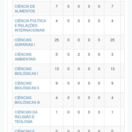
Planalto
CIÊNCIA DE
7
0
0
0
0
7
0
ALIMENTOS
CIÊNCIA POLÍTICA
4
0
0
0
0
4
0
E RELAÇÕES
INTERNACIONAIS
CIÊNCIAS
25
0
0
0
0
25
0
AGRÁRIAS I
CIÊNCIAS
5
0
2
0
0
3
0
AMBIENTAIS
CIÊNCIAS
13
0
0
0
0
13
0
BIOLÓGICAS I
CIÊNCIAS
9
0
0
0
0
9
0
BIOLÓGICAS II
CIÊNCIAS
4
0
0
0
0
4
0
BIOLÓGICAS III
CIÊNCIAS DA
1
0
0
0
0
1
0
RELIGIÃO E
TEOLOGIA
CIÊNCIAS E
0
0
0
0
0
0
0