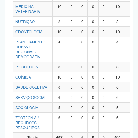
MEDICINA
10
0
0
0
0
10
0
VETERINÁRIA
NUTRIÇÃO
2
0
0
0
0
2
0
ODONTOLOGIA
10
0
0
0
0
10
0
PLANEJAMENTO
4
0
0
0
0
4
0
URBANO E
REGIONAL /
DEMOGRAFIA
PSICOLOGIA
8
0
0
0
0
8
0
QUÍMICA
10
0
0
0
0
10
0
SAÚDE COLETIVA
6
0
0
0
0
6
0
SERVIÇO SOCIAL
6
0
0
0
0
6
0
SOCIOLOGIA
5
0
0
0
0
5
0
ZOOTECNIA /
6
0
0
0
0
6
0
RECURSOS
PESQUEIROS
Totais
407
0
5
0
0
402
0