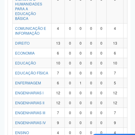
HUMANIDADES
PARA A
EDUCAÇÃO
BÁSICA
COMUNICAÇÃO E
4
0
0
0
0
4
0
INFORMAÇÃO
DIREITO
13
0
0
0
0
13
0
ECONOMIA
6
0
0
0
0
6
0
EDUCAÇÃO
10
0
0
0
0
10
0
EDUCAÇÃO FÍSICA
7
0
0
0
0
7
0
ENFERMAGEM
6
0
1
0
0
5
0
ENGENHARIAS I
12
0
0
0
0
12
0
ENGENHARIAS II
12
0
0
0
0
12
0
ENGENHARIAS III
7
0
0
0
0
7
0
ENGENHARIAS IV
9
0
0
0
0
9
0
ENSINO
4
0
0
0
0
4
0