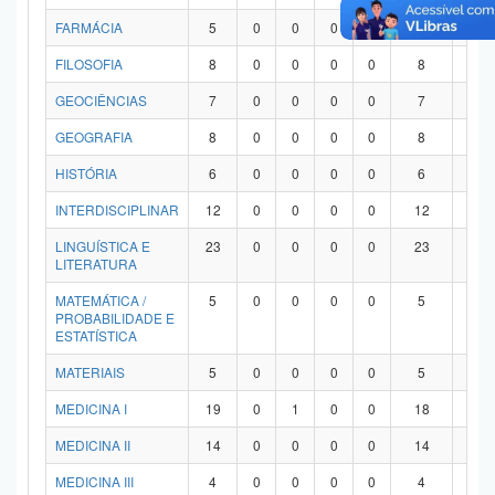
FARMÁCIA
5
0
0
0
0
5
0
FILOSOFIA
8
0
0
0
0
8
0
GEOCIÊNCIAS
7
0
0
0
0
7
0
GEOGRAFIA
8
0
0
0
0
8
0
HISTÓRIA
6
0
0
0
0
6
0
INTERDISCIPLINAR
12
0
0
0
0
12
0
LINGUÍSTICA E
23
0
0
0
0
23
0
LITERATURA
MATEMÁTICA /
5
0
0
0
0
5
0
PROBABILIDADE E
ESTATÍSTICA
MATERIAIS
5
0
0
0
0
5
0
MEDICINA I
19
0
1
0
0
18
0
MEDICINA II
14
0
0
0
0
14
0
MEDICINA III
4
0
0
0
0
4
0