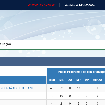
ACESSO À INFORMAÇÃO
CORONAVÍRUS (COVID-19)
Ministério da Defesa
Ministério das Relações
Mini
Exteriores
IR
PARA
O
CONTEÚDO
Ministério da Cidadania
Ministério da Saúde
Mini
Ministério do Desenvolvimento
Controladoria-Geral da União
Minis
Regional
e do
aliação
Advocacia-Geral da União
Banco Central do Brasil
Plana
Total de Programas de pós-gradu
Total
ME
DO
MP
DP
ME/DO
S CONTÁBEIS E TURISMO
40
22
0
18
0
0
10
10
0
0
0
0
4
2
0
2
0
0