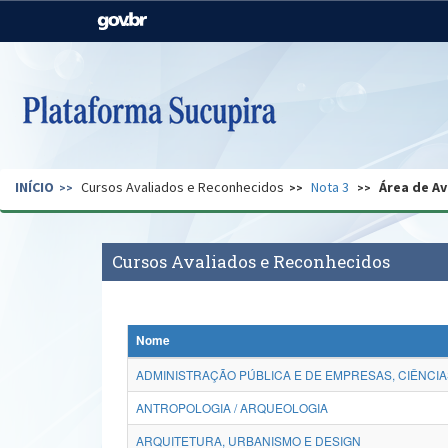
Casa Civil
Ministério da Justiça e
Segurança Pública
Ministério da Agricultura,
Ministério da Educação
Pecuária e Abastecimento
Ministério do Meio Ambiente
Ministério do Turismo
INÍCIO
Cursos Avaliados e Reconhecidos
Nota 3
Área de Av
Secretaria de Governo
Gabinete de Segurança
Institucional
Cursos Avaliados e Reconhecidos
Nome
ADMINISTRAÇÃO PÚBLICA E DE EMPRESAS, CIÊNCIA
ANTROPOLOGIA / ARQUEOLOGIA
ARQUITETURA, URBANISMO E DESIGN