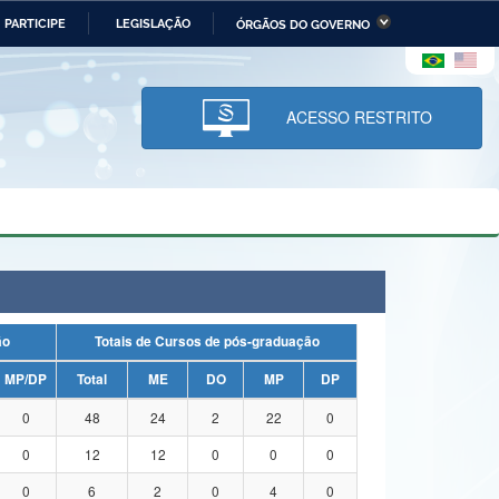
PARTICIPE
LEGISLAÇÃO
ÓRGÃOS DO GOVERNO
stério da Economia
Ministério da Infraestrutura
stério de Minas e Energia
Ministério da Ciência,
Tecnologia, Inovações e
ACESSO RESTRITO
Comunicações
tério da Mulher, da Família
Secretaria-Geral
s Direitos Humanos
lto
ação
Totais de Cursos de pós-graduação
MP/DP
Total
ME
DO
MP
DP
0
48
24
2
22
0
0
12
12
0
0
0
0
6
2
0
4
0