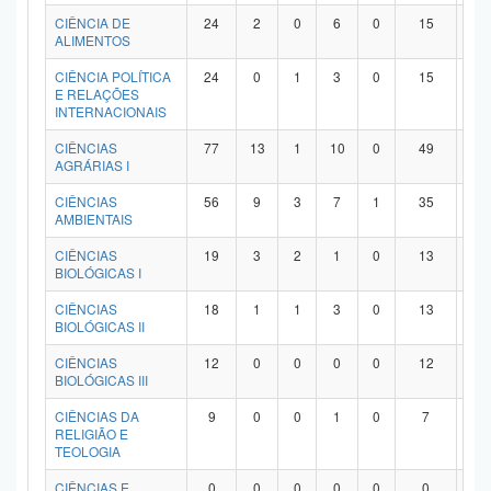
Planalto
CIÊNCIA DE
24
2
0
6
0
15
1
ALIMENTOS
CIÊNCIA POLÍTICA
24
0
1
3
0
15
5
E RELAÇÕES
INTERNACIONAIS
CIÊNCIAS
77
13
1
10
0
49
4
AGRÁRIAS I
CIÊNCIAS
56
9
3
7
1
35
1
AMBIENTAIS
CIÊNCIAS
19
3
2
1
0
13
0
BIOLÓGICAS I
CIÊNCIAS
18
1
1
3
0
13
0
BIOLÓGICAS II
CIÊNCIAS
12
0
0
0
0
12
0
BIOLÓGICAS III
CIÊNCIAS DA
9
0
0
1
0
7
1
RELIGIÃO E
TEOLOGIA
CIÊNCIAS E
0
0
0
0
0
0
0