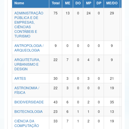
Nome
Total
ME
DO
MP
DP
ME/DO
MP/
Ministério da Ciência, Tecnologia, Inovações e Comunicações
ADMINISTRAÇÃO
75
13
0
24
0
29
9
PÚBLICA E DE
Ministério do Meio Ambiente
EMPRESAS,
CIÊNCIAS
Ministério do Turismo
CONTÁBEIS E
TURISMO
Ministério do Desenvolvimento Regional
ANTROPOLOGIA /
9
0
0
0
0
9
0
ARQUEOLOGIA
Controladoria-Geral da União
ARQUITETURA,
22
7
0
4
0
9
2
URBANISMO E
Ministério da Mulher, da Família e dos Direitos Humanos
DESIGN
Secretaria-Geral
ARTES
30
3
0
3
0
21
3
ASTRONOMIA /
22
3
0
0
0
19
0
Secretaria de Governo
FÍSICA
Gabinete de Segurança Institucional
BIODIVERSIDADE
43
6
0
2
0
35
0
Advocacia-Geral da União
BIOTECNOLOGIA
23
6
1
1
0
13
2
CIÊNCIA DA
33
7
1
2
0
19
4
Banco Central do Brasil
COMPUTAÇÃO