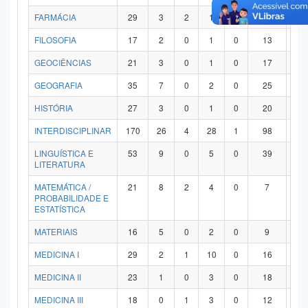
FARMÁCIA
29
3
2
1
0
21
2
FILOSOFIA
17
2
0
1
0
13
1
GEOCIÊNCIAS
21
3
0
1
0
17
0
GEOGRAFIA
35
7
0
2
0
25
1
HISTÓRIA
27
3
0
1
0
20
3
INTERDISCIPLINAR
170
26
4
28
1
98
1
LINGUÍSTICA E
53
9
0
5
0
39
0
LITERATURA
MATEMÁTICA /
21
8
2
4
0
7
0
PROBABILIDADE E
ESTATÍSTICA
MATERIAIS
16
5
0
2
0
9
0
MEDICINA I
29
2
1
10
0
16
0
MEDICINA II
23
1
0
3
0
18
1
MEDICINA III
18
0
1
3
0
12
2