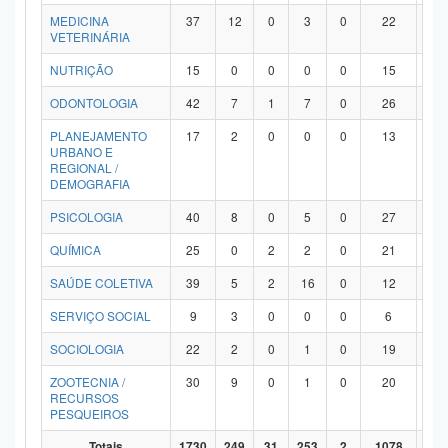
MEDICINA
37
12
0
3
0
22
0
VETERINÁRIA
NUTRIÇÃO
15
0
0
0
0
15
0
ODONTOLOGIA
42
7
1
7
0
26
1
PLANEJAMENTO
17
2
0
0
0
13
2
URBANO E
REGIONAL /
DEMOGRAFIA
PSICOLOGIA
40
8
0
5
0
27
0
QUÍMICA
25
0
2
2
0
21
0
SAÚDE COLETIVA
39
5
2
16
0
12
4
SERVIÇO SOCIAL
9
3
0
0
0
6
0
SOCIOLOGIA
22
2
0
1
0
19
0
ZOOTECNIA /
30
9
0
1
0
20
0
RECURSOS
PESQUEIROS
Totais
1730
249
31
253
2
1078
11