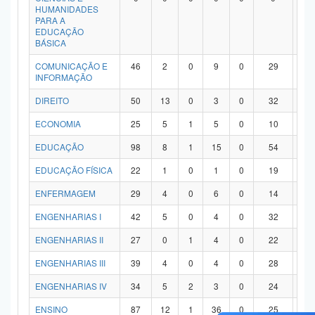
HUMANIDADES
PARA A
EDUCAÇÃO
BÁSICA
COMUNICAÇÃO E
46
2
0
9
0
29
6
INFORMAÇÃO
DIREITO
50
13
0
3
0
32
2
ECONOMIA
25
5
1
5
0
10
4
EDUCAÇÃO
98
8
1
15
0
54
2
EDUCAÇÃO FÍSICA
22
1
0
1
0
19
1
ENFERMAGEM
29
4
0
6
0
14
5
ENGENHARIAS I
42
5
0
4
0
32
1
ENGENHARIAS II
27
0
1
4
0
22
0
ENGENHARIAS III
39
4
0
4
0
28
3
ENGENHARIAS IV
34
5
2
3
0
24
0
ENSINO
87
12
1
36
0
25
1