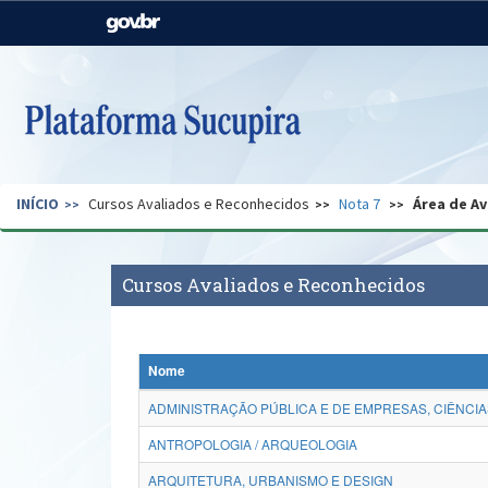
Casa Civil
Ministério da Justiça e
Segurança Pública
Ministério da Agricultura,
Ministério da Educação
Pecuária e Abastecimento
Ministério do Meio Ambiente
Ministério do Turismo
INÍCIO
Cursos Avaliados e Reconhecidos
Nota 7
Área de Av
Secretaria de Governo
Gabinete de Segurança
Institucional
Cursos Avaliados e Reconhecidos
Nome
ADMINISTRAÇÃO PÚBLICA E DE EMPRESAS, CIÊNCIA
ANTROPOLOGIA / ARQUEOLOGIA
ARQUITETURA, URBANISMO E DESIGN