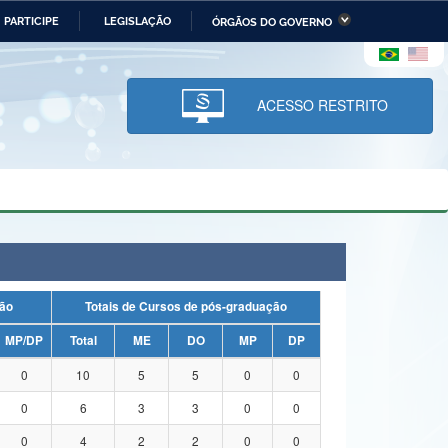
PARTICIPE
LEGISLAÇÃO
ÓRGÃOS DO GOVERNO
stério da Economia
Ministério da Infraestrutura
stério de Minas e Energia
Ministério da Ciência,
Tecnologia, Inovações e
ACESSO RESTRITO
Comunicações
tério da Mulher, da Família
Secretaria-Geral
s Direitos Humanos
lto
duação
Totais de Cursos de pós-graduação
MP/DP
Total
ME
DO
MP
DP
0
10
5
5
0
0
0
6
3
3
0
0
0
4
2
2
0
0