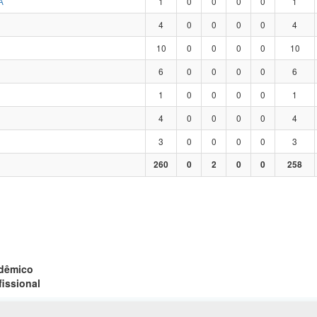
A
1
0
0
0
0
1
4
0
0
0
0
4
10
0
0
0
0
10
6
0
0
0
0
6
1
0
0
0
0
1
4
0
0
0
0
4
3
0
0
0
0
3
260
0
2
0
0
258
adêmico
fissional