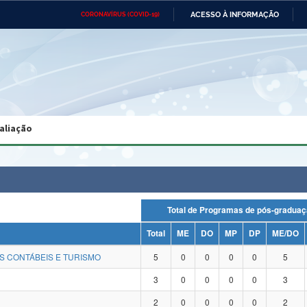
ACESSO À INFORMAÇÃO
CORONAVÍRUS (COVID-19)
Ministério da Defesa
Ministério das Relações
Mini
Exteriores
IR
PARA
O
CONTEÚDO
Ministério da Cidadania
Ministério da Saúde
Mini
Ministério do Desenvolvimento
Controladoria-Geral da União
Minis
Regional
e do
aliação
Advocacia-Geral da União
Banco Central do Brasil
Plana
Total de Programas de pós-gra
Total
ME
DO
MP
DP
ME/DO
S CONTÁBEIS E TURISMO
5
0
0
0
0
5
3
0
0
0
0
3
2
0
0
0
0
2