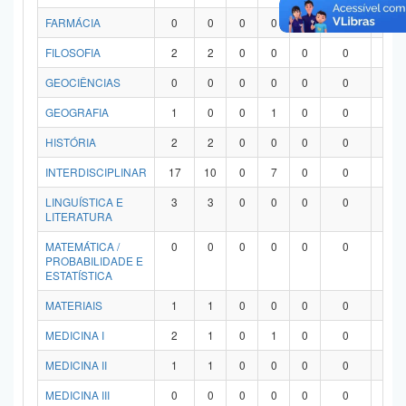
FARMÁCIA
0
0
0
0
0
0
0
FILOSOFIA
2
2
0
0
0
0
0
GEOCIÊNCIAS
0
0
0
0
0
0
0
GEOGRAFIA
1
0
0
1
0
0
0
HISTÓRIA
2
2
0
0
0
0
0
INTERDISCIPLINAR
17
10
0
7
0
0
0
LINGUÍSTICA E
3
3
0
0
0
0
0
LITERATURA
MATEMÁTICA /
0
0
0
0
0
0
0
PROBABILIDADE E
ESTATÍSTICA
MATERIAIS
1
1
0
0
0
0
0
MEDICINA I
2
1
0
1
0
0
0
MEDICINA II
1
1
0
0
0
0
0
MEDICINA III
0
0
0
0
0
0
0