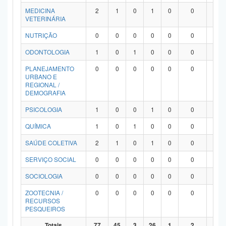
MEDICINA
2
1
0
1
0
0
0
VETERINÁRIA
NUTRIÇÃO
0
0
0
0
0
0
0
ODONTOLOGIA
1
0
1
0
0
0
0
PLANEJAMENTO
0
0
0
0
0
0
0
URBANO E
REGIONAL /
DEMOGRAFIA
PSICOLOGIA
1
0
0
1
0
0
0
QUÍMICA
1
0
1
0
0
0
0
SAÚDE COLETIVA
2
1
0
1
0
0
0
SERVIÇO SOCIAL
0
0
0
0
0
0
0
SOCIOLOGIA
0
0
0
0
0
0
0
ZOOTECNIA /
0
0
0
0
0
0
0
RECURSOS
PESQUEIROS
Totais
77
45
3
26
1
2
0