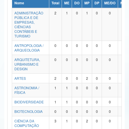
Nome
Total
ME
DO
MP
DP
ME/DO
MP/
Ministério da Ciência, Tecnologia, Inovações e Comunicações
ADMINISTRAÇÃO
2
1
0
1
0
0
0
PÚBLICA E DE
Ministério do Meio Ambiente
EMPRESAS,
CIÊNCIAS
Ministério do Turismo
CONTÁBEIS E
TURISMO
Ministério do Desenvolvimento Regional
ANTROPOLOGIA /
0
0
0
0
0
0
0
ARQUEOLOGIA
Controladoria-Geral da União
ARQUITETURA,
0
0
0
0
0
0
0
URBANISMO E
Ministério da Mulher, da Família e dos Direitos Humanos
DESIGN
Secretaria-Geral
ARTES
2
0
0
2
0
0
0
ASTRONOMIA /
1
1
0
0
0
0
0
Secretaria de Governo
FÍSICA
Gabinete de Segurança Institucional
BIODIVERSIDADE
1
1
0
0
0
0
0
Advocacia-Geral da União
BIOTECNOLOGIA
0
0
0
0
0
0
0
CIÊNCIA DA
3
1
0
2
0
0
0
Banco Central do Brasil
COMPUTAÇÃO