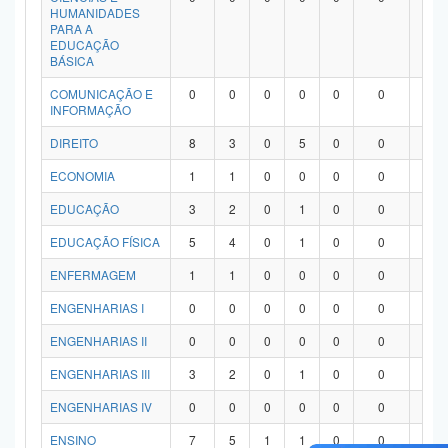
HUMANIDADES
PARA A
EDUCAÇÃO
BÁSICA
COMUNICAÇÃO E
0
0
0
0
0
0
0
INFORMAÇÃO
DIREITO
8
3
0
5
0
0
0
ECONOMIA
1
1
0
0
0
0
0
EDUCAÇÃO
3
2
0
1
0
0
0
EDUCAÇÃO FÍSICA
5
4
0
1
0
0
0
ENFERMAGEM
1
1
0
0
0
0
0
ENGENHARIAS I
0
0
0
0
0
0
0
ENGENHARIAS II
0
0
0
0
0
0
0
ENGENHARIAS III
3
2
0
1
0
0
0
ENGENHARIAS IV
0
0
0
0
0
0
0
ENSINO
7
5
1
1
0
0
0