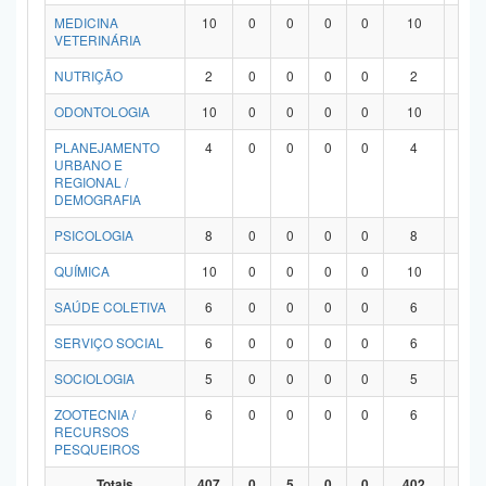
MEDICINA
10
0
0
0
0
10
0
VETERINÁRIA
NUTRIÇÃO
2
0
0
0
0
2
0
ODONTOLOGIA
10
0
0
0
0
10
0
PLANEJAMENTO
4
0
0
0
0
4
0
URBANO E
REGIONAL /
DEMOGRAFIA
PSICOLOGIA
8
0
0
0
0
8
0
QUÍMICA
10
0
0
0
0
10
0
SAÚDE COLETIVA
6
0
0
0
0
6
0
SERVIÇO SOCIAL
6
0
0
0
0
6
0
SOCIOLOGIA
5
0
0
0
0
5
0
ZOOTECNIA /
6
0
0
0
0
6
0
RECURSOS
PESQUEIROS
Totais
407
0
5
0
0
402
0