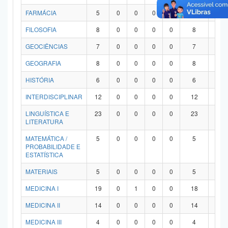
FARMÁCIA
5
0
0
0
0
5
0
FILOSOFIA
8
0
0
0
0
8
0
GEOCIÊNCIAS
7
0
0
0
0
7
0
GEOGRAFIA
8
0
0
0
0
8
0
HISTÓRIA
6
0
0
0
0
6
0
INTERDISCIPLINAR
12
0
0
0
0
12
0
LINGUÍSTICA E
23
0
0
0
0
23
0
LITERATURA
MATEMÁTICA /
5
0
0
0
0
5
0
PROBABILIDADE E
ESTATÍSTICA
MATERIAIS
5
0
0
0
0
5
0
MEDICINA I
19
0
1
0
0
18
0
MEDICINA II
14
0
0
0
0
14
0
MEDICINA III
4
0
0
0
0
4
0