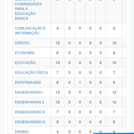
HUMANIDADES
PARA A
EDUCAÇÃO
BÁSICA
COMUNICAÇÃO E
4
0
0
0
0
4
0
INFORMAÇÃO
DIREITO
13
0
0
0
0
13
0
ECONOMIA
6
0
0
0
0
6
0
EDUCAÇÃO
10
0
0
0
0
10
0
EDUCAÇÃO FÍSICA
7
0
0
0
0
7
0
ENFERMAGEM
6
0
1
0
0
5
0
ENGENHARIAS I
12
0
0
0
0
12
0
ENGENHARIAS II
12
0
0
0
0
12
0
ENGENHARIAS III
7
0
0
0
0
7
0
ENGENHARIAS IV
9
0
0
0
0
9
0
ENSINO
4
0
0
0
0
4
0