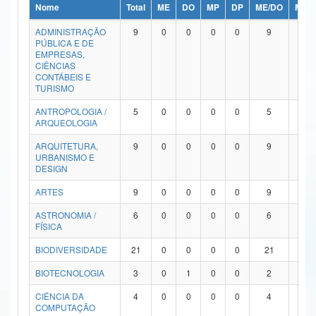
Nome
Total
ME
DO
MP
DP
ME/DO
MP/
Ministério da Ciência, Tecnologia, Inovações e Comunicações
ADMINISTRAÇÃO
9
0
0
0
0
9
0
PÚBLICA E DE
Ministério do Meio Ambiente
EMPRESAS,
CIÊNCIAS
Ministério do Turismo
CONTÁBEIS E
TURISMO
Ministério do Desenvolvimento Regional
ANTROPOLOGIA /
5
0
0
0
0
5
0
ARQUEOLOGIA
Controladoria-Geral da União
ARQUITETURA,
9
0
0
0
0
9
0
URBANISMO E
Ministério da Mulher, da Família e dos Direitos Humanos
DESIGN
Secretaria-Geral
ARTES
9
0
0
0
0
9
0
ASTRONOMIA /
6
0
0
0
0
6
0
Secretaria de Governo
FÍSICA
Gabinete de Segurança Institucional
BIODIVERSIDADE
21
0
0
0
0
21
0
Advocacia-Geral da União
BIOTECNOLOGIA
3
0
1
0
0
2
0
CIÊNCIA DA
4
0
0
0
0
4
0
Banco Central do Brasil
COMPUTAÇÃO