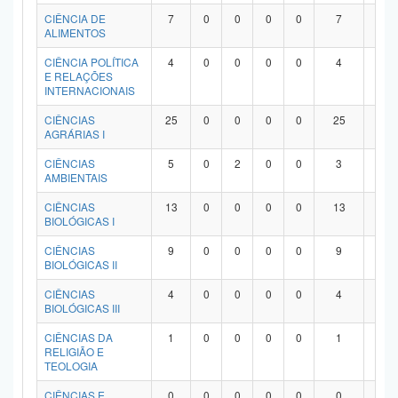
Planalto
CIÊNCIA DE
7
0
0
0
0
7
0
ALIMENTOS
CIÊNCIA POLÍTICA
4
0
0
0
0
4
0
E RELAÇÕES
INTERNACIONAIS
CIÊNCIAS
25
0
0
0
0
25
0
AGRÁRIAS I
CIÊNCIAS
5
0
2
0
0
3
0
AMBIENTAIS
CIÊNCIAS
13
0
0
0
0
13
0
BIOLÓGICAS I
CIÊNCIAS
9
0
0
0
0
9
0
BIOLÓGICAS II
CIÊNCIAS
4
0
0
0
0
4
0
BIOLÓGICAS III
CIÊNCIAS DA
1
0
0
0
0
1
0
RELIGIÃO E
TEOLOGIA
CIÊNCIAS E
0
0
0
0
0
0
0