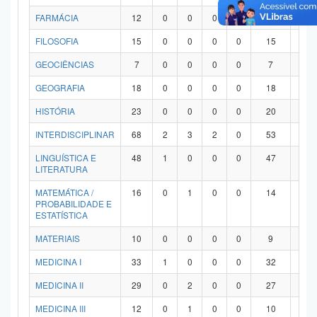
FARMÁCIA
12
0
0
0
0
12
0
FILOSOFIA
15
0
0
0
0
15
0
GEOCIÊNCIAS
7
0
0
0
0
7
0
GEOGRAFIA
18
0
0
0
0
18
0
HISTÓRIA
23
0
0
0
0
20
3
INTERDISCIPLINAR
68
2
3
2
0
53
8
LINGUÍSTICA E
48
1
0
0
0
47
0
LITERATURA
MATEMÁTICA /
16
0
1
0
0
14
1
PROBABILIDADE E
ESTATÍSTICA
MATERIAIS
10
0
0
0
0
9
1
MEDICINA I
33
1
0
0
0
32
0
MEDICINA II
29
0
2
0
0
27
0
MEDICINA III
12
0
1
0
0
10
1