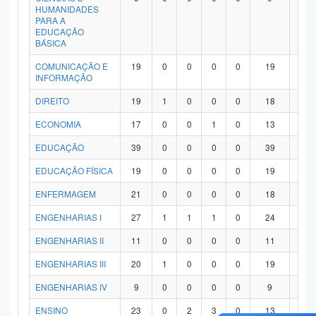
HUMANIDADES
PARA A
EDUCAÇÃO
BÁSICA
COMUNICAÇÃO E
19
0
0
0
0
19
0
INFORMAÇÃO
DIREITO
19
1
0
0
0
18
0
ECONOMIA
17
0
0
1
0
13
3
EDUCAÇÃO
39
0
0
0
0
39
0
EDUCAÇÃO FÍSICA
19
0
0
0
0
19
0
ENFERMAGEM
21
0
0
0
0
18
3
ENGENHARIAS I
27
1
1
1
0
24
0
ENGENHARIAS II
11
0
0
0
0
11
0
ENGENHARIAS III
20
1
0
0
0
19
0
ENGENHARIAS IV
9
0
0
0
0
9
0
ENSINO
23
0
2
3
0
13
5