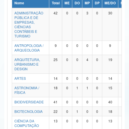
Nome
Total
ME
DO
MP
DP
ME/DO
MP/
Ministério da Ciência, Tecnologia, Inovações e Comunicações
ADMINISTRAÇÃO
42
0
0
3
0
30
9
PÚBLICA E DE
Ministério do Meio Ambiente
EMPRESAS,
CIÊNCIAS
Ministério do Turismo
CONTÁBEIS E
TURISMO
Ministério do Desenvolvimento Regional
ANTROPOLOGIA /
9
0
0
0
0
9
0
ARQUEOLOGIA
Controladoria-Geral da União
ARQUITETURA,
25
0
0
4
0
19
2
URBANISMO E
Ministério da Mulher, da Família e dos Direitos Humanos
DESIGN
Secretaria-Geral
ARTES
14
0
0
0
0
14
0
ASTRONOMIA /
18
0
1
1
0
15
1
Secretaria de Governo
FÍSICA
Gabinete de Segurança Institucional
BIODIVERSIDADE
41
0
0
0
0
40
1
Advocacia-Geral da União
BIOTECNOLOGIA
22
0
1
0
0
18
3
CIÊNCIA DA
13
0
0
0
0
13
0
Banco Central do Brasil
COMPUTAÇÃO