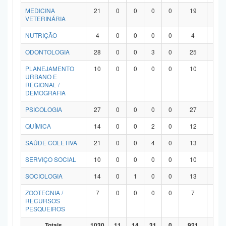
MEDICINA
21
0
0
0
0
19
2
VETERINÁRIA
NUTRIÇÃO
4
0
0
0
0
4
0
ODONTOLOGIA
28
0
0
3
0
25
0
PLANEJAMENTO
10
0
0
0
0
10
0
URBANO E
REGIONAL /
DEMOGRAFIA
PSICOLOGIA
27
0
0
0
0
27
0
QUÍMICA
14
0
0
2
0
12
0
SAÚDE COLETIVA
21
0
0
4
0
13
4
SERVIÇO SOCIAL
10
0
0
0
0
10
0
SOCIOLOGIA
14
0
1
0
0
13
0
ZOOTECNIA /
7
0
0
0
0
7
0
RECURSOS
PESQUEIROS
Totais
1030
11
14
31
0
921
53