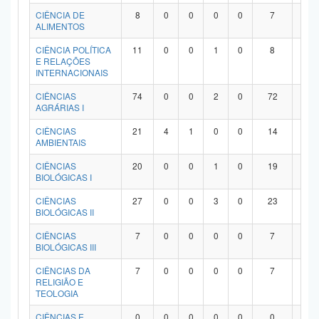
Planalto
CIÊNCIA DE
8
0
0
0
0
7
1
ALIMENTOS
CIÊNCIA POLÍTICA
11
0
0
1
0
8
2
E RELAÇÕES
INTERNACIONAIS
CIÊNCIAS
74
0
0
2
0
72
0
AGRÁRIAS I
CIÊNCIAS
21
4
1
0
0
14
2
AMBIENTAIS
CIÊNCIAS
20
0
0
1
0
19
0
BIOLÓGICAS I
CIÊNCIAS
27
0
0
3
0
23
1
BIOLÓGICAS II
CIÊNCIAS
7
0
0
0
0
7
0
BIOLÓGICAS III
CIÊNCIAS DA
7
0
0
0
0
7
0
RELIGIÃO E
TEOLOGIA
CIÊNCIAS E
0
0
0
0
0
0
0