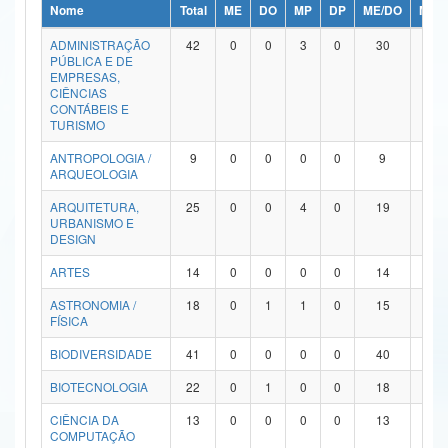
Nome
Total
ME
DO
MP
DP
ME/DO
MP/
Ministério da Ciência, Tecnologia, Inovações e Comunicações
ADMINISTRAÇÃO
42
0
0
3
0
30
9
PÚBLICA E DE
Ministério do Meio Ambiente
EMPRESAS,
CIÊNCIAS
Ministério do Turismo
CONTÁBEIS E
TURISMO
Ministério do Desenvolvimento Regional
ANTROPOLOGIA /
9
0
0
0
0
9
0
ARQUEOLOGIA
Controladoria-Geral da União
ARQUITETURA,
25
0
0
4
0
19
2
URBANISMO E
Ministério da Mulher, da Família e dos Direitos Humanos
DESIGN
Secretaria-Geral
ARTES
14
0
0
0
0
14
0
ASTRONOMIA /
18
0
1
1
0
15
1
Secretaria de Governo
FÍSICA
Gabinete de Segurança Institucional
BIODIVERSIDADE
41
0
0
0
0
40
1
Advocacia-Geral da União
BIOTECNOLOGIA
22
0
1
0
0
18
3
CIÊNCIA DA
13
0
0
0
0
13
0
Banco Central do Brasil
COMPUTAÇÃO