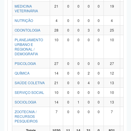
MEDICINA
21
0
0
0
0
19
2
VETERINÁRIA
NUTRIÇÃO
4
0
0
0
0
4
0
ODONTOLOGIA
28
0
0
3
0
25
0
PLANEJAMENTO
10
0
0
0
0
10
0
URBANO E
REGIONAL /
DEMOGRAFIA
PSICOLOGIA
27
0
0
0
0
27
0
QUÍMICA
14
0
0
2
0
12
0
SAÚDE COLETIVA
21
0
0
4
0
13
4
SERVIÇO SOCIAL
10
0
0
0
0
10
0
SOCIOLOGIA
14
0
1
0
0
13
0
ZOOTECNIA /
7
0
0
0
0
7
0
RECURSOS
PESQUEIROS
Totais
1030
11
14
31
0
921
53