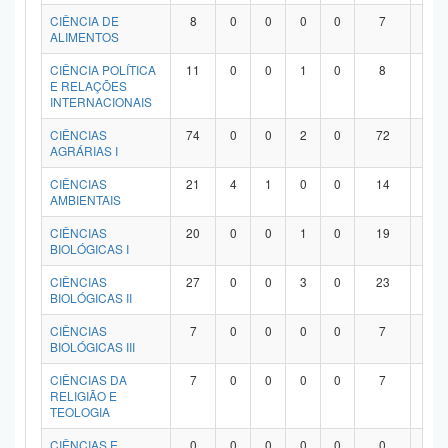
Planalto
CIÊNCIA DE
8
0
0
0
0
7
1
ALIMENTOS
CIÊNCIA POLÍTICA
11
0
0
1
0
8
2
E RELAÇÕES
INTERNACIONAIS
CIÊNCIAS
74
0
0
2
0
72
0
AGRÁRIAS I
CIÊNCIAS
21
4
1
0
0
14
2
AMBIENTAIS
CIÊNCIAS
20
0
0
1
0
19
0
BIOLÓGICAS I
CIÊNCIAS
27
0
0
3
0
23
1
BIOLÓGICAS II
CIÊNCIAS
7
0
0
0
0
7
0
BIOLÓGICAS III
CIÊNCIAS DA
7
0
0
0
0
7
0
RELIGIÃO E
TEOLOGIA
CIÊNCIAS E
0
0
0
0
0
0
0