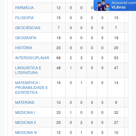
FARMÁCIA
12
0
0
0
0
12
0
FILOSOFIA
15
0
0
0
0
15
0
GEOCIÊNCIAS
7
0
0
0
0
7
0
GEOGRAFIA
18
0
0
0
0
18
0
HISTÓRIA
23
0
0
0
0
20
3
INTERDISCIPLINAR
68
2
3
2
0
53
8
LINGUÍSTICA E
48
1
0
0
0
47
0
LITERATURA
MATEMÁTICA /
16
0
1
0
0
14
1
PROBABILIDADE E
ESTATÍSTICA
MATERIAIS
10
0
0
0
0
9
1
MEDICINA I
33
1
0
0
0
32
0
MEDICINA II
29
0
2
0
0
27
0
MEDICINA III
12
0
1
0
0
10
1