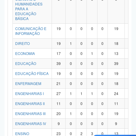
HUMANIDADES
PARA A
EDUCAÇÃO
BÁSICA
COMUNICAÇÃO E
19
0
0
0
0
19
0
INFORMAÇÃO
DIREITO
19
1
0
0
0
18
0
ECONOMIA
17
0
0
1
0
13
3
EDUCAÇÃO
39
0
0
0
0
39
0
EDUCAÇÃO FÍSICA
19
0
0
0
0
19
0
ENFERMAGEM
21
0
0
0
0
18
3
ENGENHARIAS I
27
1
1
1
0
24
0
ENGENHARIAS II
11
0
0
0
0
11
0
ENGENHARIAS III
20
1
0
0
0
19
0
ENGENHARIAS IV
9
0
0
0
0
9
0
ENSINO
23
0
2
3
0
13
5