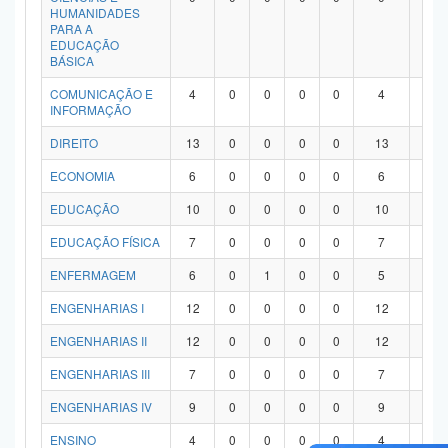
HUMANIDADES
PARA A
EDUCAÇÃO
BÁSICA
COMUNICAÇÃO E
4
0
0
0
0
4
0
INFORMAÇÃO
DIREITO
13
0
0
0
0
13
0
ECONOMIA
6
0
0
0
0
6
0
EDUCAÇÃO
10
0
0
0
0
10
0
EDUCAÇÃO FÍSICA
7
0
0
0
0
7
0
ENFERMAGEM
6
0
1
0
0
5
0
ENGENHARIAS I
12
0
0
0
0
12
0
ENGENHARIAS II
12
0
0
0
0
12
0
ENGENHARIAS III
7
0
0
0
0
7
0
ENGENHARIAS IV
9
0
0
0
0
9
0
ENSINO
4
0
0
0
0
4
0