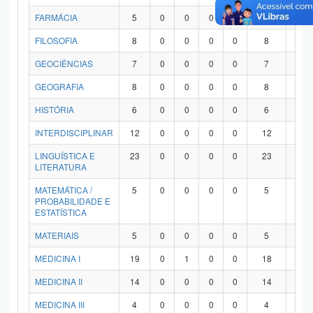
FARMÁCIA
5
0
0
0
0
5
0
FILOSOFIA
8
0
0
0
0
8
0
GEOCIÊNCIAS
7
0
0
0
0
7
0
GEOGRAFIA
8
0
0
0
0
8
0
HISTÓRIA
6
0
0
0
0
6
0
INTERDISCIPLINAR
12
0
0
0
0
12
0
LINGUÍSTICA E
23
0
0
0
0
23
0
LITERATURA
MATEMÁTICA /
5
0
0
0
0
5
0
PROBABILIDADE E
ESTATÍSTICA
MATERIAIS
5
0
0
0
0
5
0
MEDICINA I
19
0
1
0
0
18
0
MEDICINA II
14
0
0
0
0
14
0
MEDICINA III
4
0
0
0
0
4
0