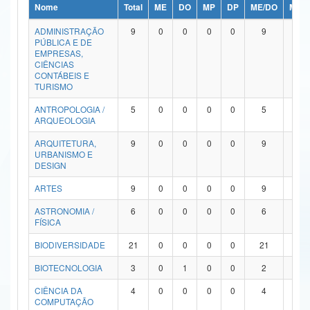
Nome
Total
ME
DO
MP
DP
ME/DO
MP/
Ministério da Ciência, Tecnologia, Inovações e Comunicações
ADMINISTRAÇÃO
9
0
0
0
0
9
0
PÚBLICA E DE
Ministério do Meio Ambiente
EMPRESAS,
CIÊNCIAS
Ministério do Turismo
CONTÁBEIS E
TURISMO
Ministério do Desenvolvimento Regional
ANTROPOLOGIA /
5
0
0
0
0
5
0
ARQUEOLOGIA
Controladoria-Geral da União
ARQUITETURA,
9
0
0
0
0
9
0
URBANISMO E
Ministério da Mulher, da Família e dos Direitos Humanos
DESIGN
Secretaria-Geral
ARTES
9
0
0
0
0
9
0
ASTRONOMIA /
6
0
0
0
0
6
0
Secretaria de Governo
FÍSICA
Gabinete de Segurança Institucional
BIODIVERSIDADE
21
0
0
0
0
21
0
Advocacia-Geral da União
BIOTECNOLOGIA
3
0
1
0
0
2
0
CIÊNCIA DA
4
0
0
0
0
4
0
Banco Central do Brasil
COMPUTAÇÃO