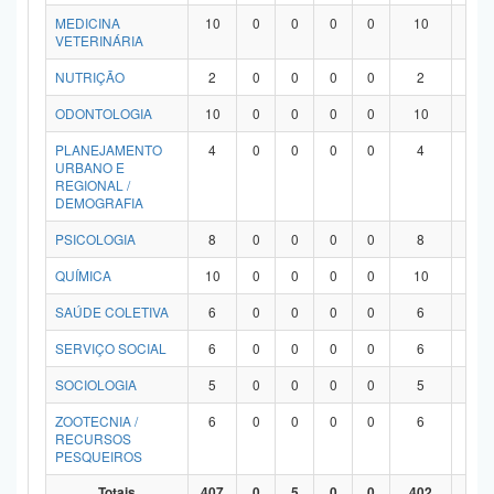
MEDICINA
10
0
0
0
0
10
0
VETERINÁRIA
NUTRIÇÃO
2
0
0
0
0
2
0
ODONTOLOGIA
10
0
0
0
0
10
0
PLANEJAMENTO
4
0
0
0
0
4
0
URBANO E
REGIONAL /
DEMOGRAFIA
PSICOLOGIA
8
0
0
0
0
8
0
QUÍMICA
10
0
0
0
0
10
0
SAÚDE COLETIVA
6
0
0
0
0
6
0
SERVIÇO SOCIAL
6
0
0
0
0
6
0
SOCIOLOGIA
5
0
0
0
0
5
0
ZOOTECNIA /
6
0
0
0
0
6
0
RECURSOS
PESQUEIROS
Totais
407
0
5
0
0
402
0