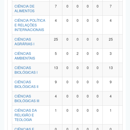
Planalto
CIÊNCIA DE
7
0
0
0
0
7
0
ALIMENTOS
CIÊNCIA POLÍTICA
4
0
0
0
0
4
0
E RELAÇÕES
INTERNACIONAIS
CIÊNCIAS
25
0
0
0
0
25
0
AGRÁRIAS I
CIÊNCIAS
5
0
2
0
0
3
0
AMBIENTAIS
CIÊNCIAS
13
0
0
0
0
13
0
BIOLÓGICAS I
CIÊNCIAS
9
0
0
0
0
9
0
BIOLÓGICAS II
CIÊNCIAS
4
0
0
0
0
4
0
BIOLÓGICAS III
CIÊNCIAS DA
1
0
0
0
0
1
0
RELIGIÃO E
TEOLOGIA
CIÊNCIAS E
0
0
0
0
0
0
0