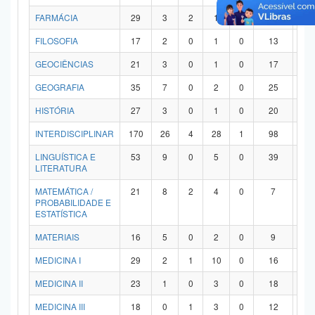
FARMÁCIA
29
3
2
1
0
21
2
FILOSOFIA
17
2
0
1
0
13
1
GEOCIÊNCIAS
21
3
0
1
0
17
0
GEOGRAFIA
35
7
0
2
0
25
1
HISTÓRIA
27
3
0
1
0
20
3
INTERDISCIPLINAR
170
26
4
28
1
98
1
LINGUÍSTICA E
53
9
0
5
0
39
0
LITERATURA
MATEMÁTICA /
21
8
2
4
0
7
0
PROBABILIDADE E
ESTATÍSTICA
MATERIAIS
16
5
0
2
0
9
0
MEDICINA I
29
2
1
10
0
16
0
MEDICINA II
23
1
0
3
0
18
1
MEDICINA III
18
0
1
3
0
12
2