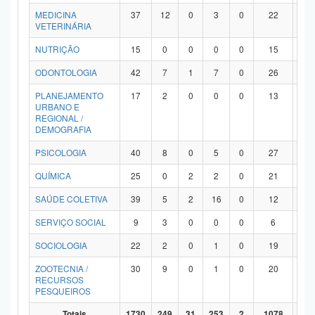
MEDICINA
37
12
0
3
0
22
0
VETERINÁRIA
NUTRIÇÃO
15
0
0
0
0
15
0
ODONTOLOGIA
42
7
1
7
0
26
1
PLANEJAMENTO
17
2
0
0
0
13
2
URBANO E
REGIONAL /
DEMOGRAFIA
PSICOLOGIA
40
8
0
5
0
27
0
QUÍMICA
25
0
2
2
0
21
0
SAÚDE COLETIVA
39
5
2
16
0
12
4
SERVIÇO SOCIAL
9
3
0
0
0
6
0
SOCIOLOGIA
22
2
0
1
0
19
0
ZOOTECNIA /
30
9
0
1
0
20
0
RECURSOS
PESQUEIROS
Totais
1730
249
31
253
2
1078
11