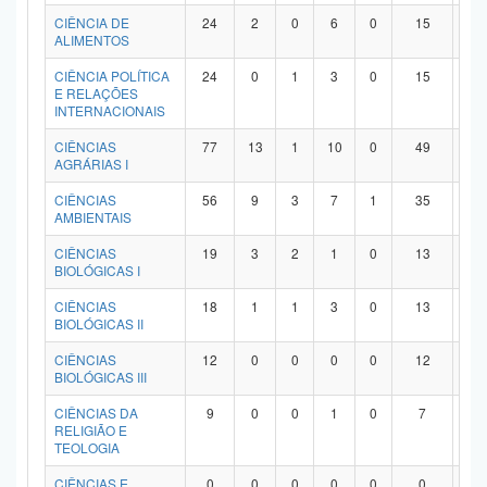
Planalto
CIÊNCIA DE
24
2
0
6
0
15
1
ALIMENTOS
CIÊNCIA POLÍTICA
24
0
1
3
0
15
5
E RELAÇÕES
INTERNACIONAIS
CIÊNCIAS
77
13
1
10
0
49
4
AGRÁRIAS I
CIÊNCIAS
56
9
3
7
1
35
1
AMBIENTAIS
CIÊNCIAS
19
3
2
1
0
13
0
BIOLÓGICAS I
CIÊNCIAS
18
1
1
3
0
13
0
BIOLÓGICAS II
CIÊNCIAS
12
0
0
0
0
12
0
BIOLÓGICAS III
CIÊNCIAS DA
9
0
0
1
0
7
1
RELIGIÃO E
TEOLOGIA
CIÊNCIAS E
0
0
0
0
0
0
0