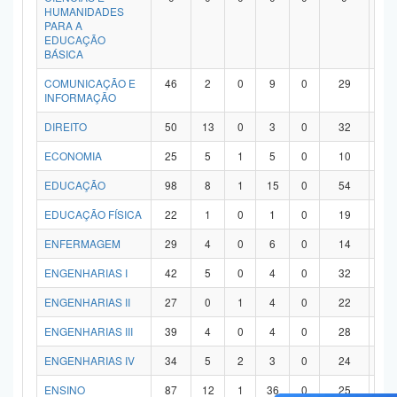
HUMANIDADES
PARA A
EDUCAÇÃO
BÁSICA
COMUNICAÇÃO E
46
2
0
9
0
29
6
INFORMAÇÃO
DIREITO
50
13
0
3
0
32
2
ECONOMIA
25
5
1
5
0
10
4
EDUCAÇÃO
98
8
1
15
0
54
2
EDUCAÇÃO FÍSICA
22
1
0
1
0
19
1
ENFERMAGEM
29
4
0
6
0
14
5
ENGENHARIAS I
42
5
0
4
0
32
1
ENGENHARIAS II
27
0
1
4
0
22
0
ENGENHARIAS III
39
4
0
4
0
28
3
ENGENHARIAS IV
34
5
2
3
0
24
0
ENSINO
87
12
1
36
0
25
1