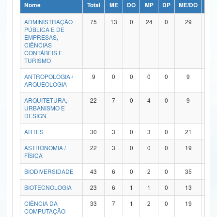
Nome
Total
ME
DO
MP
DP
ME/DO
MP/
Ministério da Ciência, Tecnologia, Inovações e Comunicações
ADMINISTRAÇÃO
75
13
0
24
0
29
9
PÚBLICA E DE
Ministério do Meio Ambiente
EMPRESAS,
CIÊNCIAS
Ministério do Turismo
CONTÁBEIS E
TURISMO
Ministério do Desenvolvimento Regional
ANTROPOLOGIA /
9
0
0
0
0
9
0
ARQUEOLOGIA
Controladoria-Geral da União
ARQUITETURA,
22
7
0
4
0
9
2
URBANISMO E
Ministério da Mulher, da Família e dos Direitos Humanos
DESIGN
Secretaria-Geral
ARTES
30
3
0
3
0
21
3
ASTRONOMIA /
22
3
0
0
0
19
0
Secretaria de Governo
FÍSICA
Gabinete de Segurança Institucional
BIODIVERSIDADE
43
6
0
2
0
35
0
Advocacia-Geral da União
BIOTECNOLOGIA
23
6
1
1
0
13
2
CIÊNCIA DA
33
7
1
2
0
19
4
Banco Central do Brasil
COMPUTAÇÃO