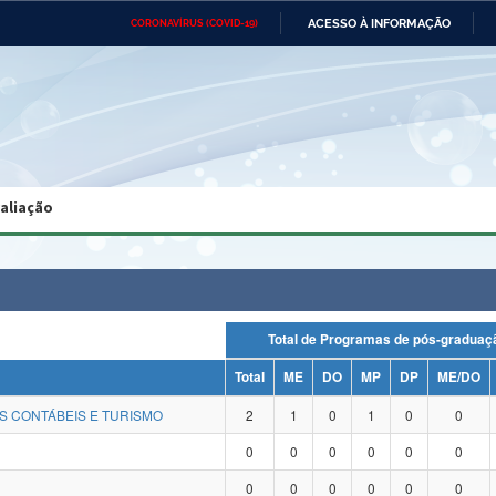
ACESSO À INFORMAÇÃO
CORONAVÍRUS (COVID-19)
Ministério da Defesa
Ministério das Relações
Mini
Exteriores
IR
PARA
O
CONTEÚDO
Ministério da Cidadania
Ministério da Saúde
Mini
Ministério do Desenvolvimento
Controladoria-Geral da União
Minis
Regional
e do
valiação
Advocacia-Geral da União
Banco Central do Brasil
Plana
Total de Programas de pós-grad
Total
ME
DO
MP
DP
ME/DO
S CONTÁBEIS E TURISMO
2
1
0
1
0
0
0
0
0
0
0
0
0
0
0
0
0
0