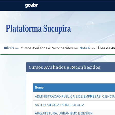
Casa Civil
Ministério da Justiça e
Segurança Pública
Ministério da Agricultura,
Ministério da Educação
Pecuária e Abastecimento
Ministério do Meio Ambiente
Ministério do Turismo
INÍCIO
Cursos Avaliados e Reconhecidos
Nota A
Área de A
Secretaria de Governo
Gabinete de Segurança
Institucional
Cursos Avaliados e Reconhecidos
Nome
ADMINISTRAÇÃO PÚBLICA E DE EMPRESAS, CIÊNCIA
ANTROPOLOGIA / ARQUEOLOGIA
ARQUITETURA, URBANISMO E DESIGN