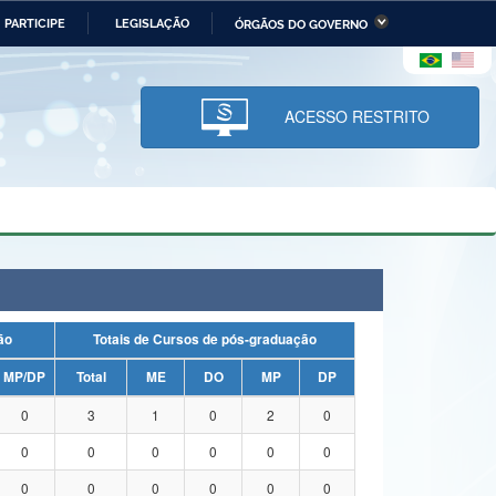
PARTICIPE
LEGISLAÇÃO
ÓRGÃOS DO GOVERNO
stério da Economia
Ministério da Infraestrutura
stério de Minas e Energia
Ministério da Ciência,
Tecnologia, Inovações e
ACESSO RESTRITO
Comunicações
tério da Mulher, da Família
Secretaria-Geral
s Direitos Humanos
lto
uação
Totais de Cursos de pós-graduação
MP/DP
Total
ME
DO
MP
DP
0
3
1
0
2
0
0
0
0
0
0
0
0
0
0
0
0
0