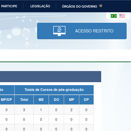
PARTICIPE
LEGISLAÇÃO
ÓRGÃOS DO GOVERNO
stério da Economia
Ministério da Infraestrutura
stério de Minas e Energia
Ministério da Ciência,
Tecnologia, Inovações e
ACESSO RESTRITO
Comunicações
tério da Mulher, da Família
Secretaria-Geral
s Direitos Humanos
lto
uação
Totais de Cursos de pós-graduação
MP/DP
Total
ME
DO
MP
DP
0
3
1
0
2
0
0
0
0
0
0
0
0
0
0
0
0
0