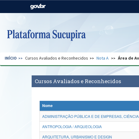
Casa Civil
Ministério da Justiça e
Segurança Pública
Ministério da Agricultura,
Ministério da Educação
Pecuária e Abastecimento
Ministério do Meio Ambiente
Ministério do Turismo
INÍCIO
Cursos Avaliados e Reconhecidos
Nota A
Área de A
Secretaria de Governo
Gabinete de Segurança
Institucional
Cursos Avaliados e Reconhecidos
Nome
ADMINISTRAÇÃO PÚBLICA E DE EMPRESAS, CIÊNCIA
ANTROPOLOGIA / ARQUEOLOGIA
ARQUITETURA, URBANISMO E DESIGN