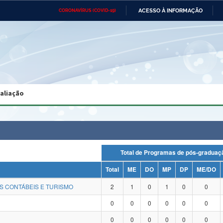
ACESSO À INFORMAÇÃO
CORONAVÍRUS (COVID-19)
Ministério da Defesa
Ministério das Relações
Mini
Exteriores
IR
PARA
O
CONTEÚDO
Ministério da Cidadania
Ministério da Saúde
Mini
Ministério do Desenvolvimento
Controladoria-Geral da União
Minis
Regional
e do
valiação
Advocacia-Geral da União
Banco Central do Brasil
Plana
Total de Programas de pós-grad
Total
ME
DO
MP
DP
ME/DO
S CONTÁBEIS E TURISMO
2
1
0
1
0
0
0
0
0
0
0
0
0
0
0
0
0
0