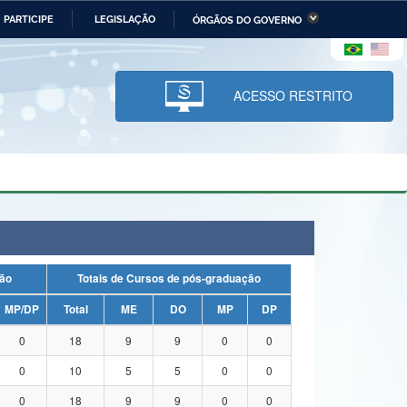
PARTICIPE
LEGISLAÇÃO
ÓRGÃOS DO GOVERNO
stério da Economia
Ministério da Infraestrutura
stério de Minas e Energia
Ministério da Ciência,
Tecnologia, Inovações e
ACESSO RESTRITO
Comunicações
tério da Mulher, da Família
Secretaria-Geral
s Direitos Humanos
lto
duação
Totais de Cursos de pós-graduação
MP/DP
Total
ME
DO
MP
DP
0
18
9
9
0
0
0
10
5
5
0
0
0
18
9
9
0
0