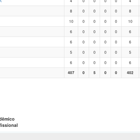
A
4
0
0
0
0
4
8
0
0
0
0
8
10
0
0
0
0
10
6
0
0
0
0
6
6
0
0
0
0
6
5
0
0
0
0
5
6
0
0
0
0
6
407
0
5
0
0
402
adêmico
fissional