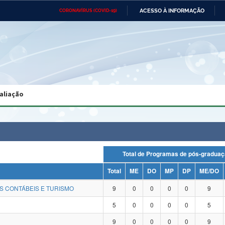
ACESSO À INFORMAÇÃO
CORONAVÍRUS (COVID-19)
Ministério da Defesa
Ministério das Relações
Mini
Exteriores
IR
PARA
O
CONTEÚDO
Ministério da Cidadania
Ministério da Saúde
Mini
Ministério do Desenvolvimento
Controladoria-Geral da União
Minis
Regional
e do
aliação
Advocacia-Geral da União
Banco Central do Brasil
Plana
Total de Programas de pós-gra
Total
ME
DO
MP
DP
ME/DO
S CONTÁBEIS E TURISMO
9
0
0
0
0
9
5
0
0
0
0
5
9
0
0
0
0
9