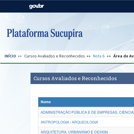
Casa Civil
Ministério da Justiça e
Segurança Pública
Ministério da Agricultura,
Ministério da Educação
Pecuária e Abastecimento
Ministério do Meio Ambiente
Ministério do Turismo
INÍCIO
Cursos Avaliados e Reconhecidos
Nota 6
Área de Av
Secretaria de Governo
Gabinete de Segurança
Institucional
Cursos Avaliados e Reconhecidos
Nome
ADMINISTRAÇÃO PÚBLICA E DE EMPRESAS, CIÊNCIA
ANTROPOLOGIA / ARQUEOLOGIA
ARQUITETURA, URBANISMO E DESIGN