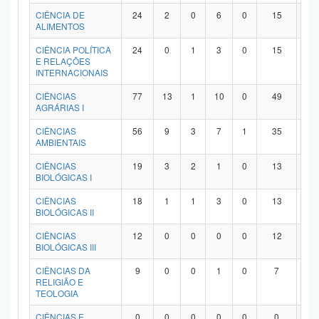
Planalto
CIÊNCIA DE
24
2
0
6
0
15
1
ALIMENTOS
CIÊNCIA POLÍTICA
24
0
1
3
0
15
5
E RELAÇÕES
INTERNACIONAIS
CIÊNCIAS
77
13
1
10
0
49
4
AGRÁRIAS I
CIÊNCIAS
56
9
3
7
1
35
1
AMBIENTAIS
CIÊNCIAS
19
3
2
1
0
13
0
BIOLÓGICAS I
CIÊNCIAS
18
1
1
3
0
13
0
BIOLÓGICAS II
CIÊNCIAS
12
0
0
0
0
12
0
BIOLÓGICAS III
CIÊNCIAS DA
9
0
0
1
0
7
1
RELIGIÃO E
TEOLOGIA
CIÊNCIAS E
0
0
0
0
0
0
0