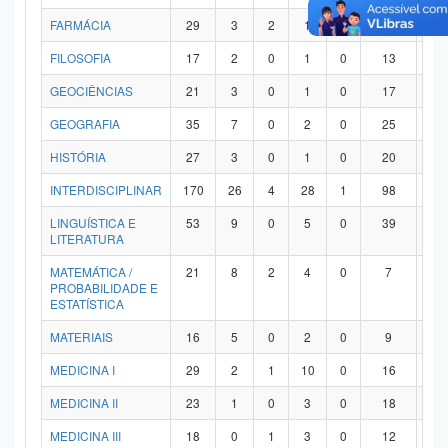
FARMÁCIA
29
3
2
1
0
21
2
FILOSOFIA
17
2
0
1
0
13
1
GEOCIÊNCIAS
21
3
0
1
0
17
0
GEOGRAFIA
35
7
0
2
0
25
1
HISTÓRIA
27
3
0
1
0
20
3
INTERDISCIPLINAR
170
26
4
28
1
98
1
LINGUÍSTICA E
53
9
0
5
0
39
0
LITERATURA
MATEMÁTICA /
21
8
2
4
0
7
0
PROBABILIDADE E
ESTATÍSTICA
MATERIAIS
16
5
0
2
0
9
0
MEDICINA I
29
2
1
10
0
16
0
MEDICINA II
23
1
0
3
0
18
1
MEDICINA III
18
0
1
3
0
12
2