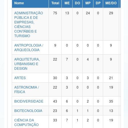
Nome
Total
ME
DO
MP
DP
ME/DO
MP/
Ministério da Ciência, Tecnologia, Inovações e Comunicações
ADMINISTRAÇÃO
75
13
0
24
0
29
9
PÚBLICA E DE
Ministério do Meio Ambiente
EMPRESAS,
CIÊNCIAS
Ministério do Turismo
CONTÁBEIS E
TURISMO
Ministério do Desenvolvimento Regional
ANTROPOLOGIA /
9
0
0
0
0
9
0
ARQUEOLOGIA
Controladoria-Geral da União
ARQUITETURA,
22
7
0
4
0
9
2
URBANISMO E
Ministério da Mulher, da Família e dos Direitos Humanos
DESIGN
Secretaria-Geral
ARTES
30
3
0
3
0
21
3
ASTRONOMIA /
22
3
0
0
0
19
0
Secretaria de Governo
FÍSICA
Gabinete de Segurança Institucional
BIODIVERSIDADE
43
6
0
2
0
35
0
Advocacia-Geral da União
BIOTECNOLOGIA
23
6
1
1
0
13
2
CIÊNCIA DA
33
7
1
2
0
19
4
Banco Central do Brasil
COMPUTAÇÃO