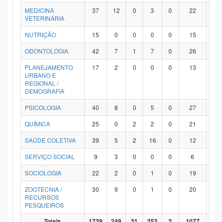
MEDICINA
37
12
0
3
0
22
0
VETERINÁRIA
NUTRIÇÃO
15
0
0
0
0
15
0
ODONTOLOGIA
42
7
1
7
0
26
1
PLANEJAMENTO
17
2
0
0
0
13
2
URBANO E
REGIONAL /
DEMOGRAFIA
PSICOLOGIA
40
8
0
5
0
27
0
QUÍMICA
25
0
2
2
0
21
0
SAÚDE COLETIVA
39
5
2
16
0
12
4
SERVIÇO SOCIAL
9
3
0
0
0
6
0
SOCIOLOGIA
22
2
0
1
0
19
0
ZOOTECNIA /
30
9
0
1
0
20
0
RECURSOS
PESQUEIROS
Totais
1729
249
31
253
2
1077
11