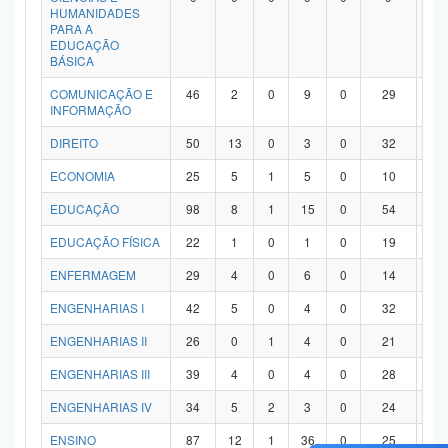
HUMANIDADES
PARA A
EDUCAÇÃO
BÁSICA
COMUNICAÇÃO E
46
2
0
9
0
29
6
INFORMAÇÃO
DIREITO
50
13
0
3
0
32
2
ECONOMIA
25
5
1
5
0
10
4
EDUCAÇÃO
98
8
1
15
0
54
2
EDUCAÇÃO FÍSICA
22
1
0
1
0
19
1
ENFERMAGEM
29
4
0
6
0
14
5
ENGENHARIAS I
42
5
0
4
0
32
1
ENGENHARIAS II
26
0
1
4
0
21
0
ENGENHARIAS III
39
4
0
4
0
28
3
ENGENHARIAS IV
34
5
2
3
0
24
0
ENSINO
87
12
1
36
0
25
1