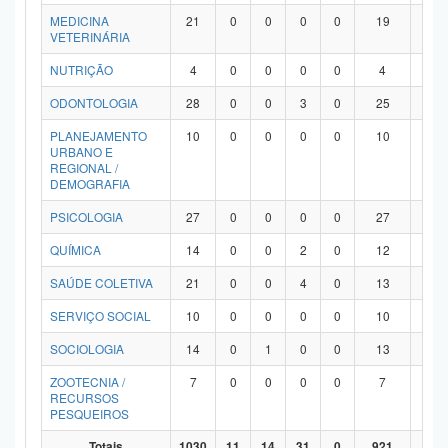
MEDICINA
21
0
0
0
0
19
2
VETERINÁRIA
NUTRIÇÃO
4
0
0
0
0
4
0
ODONTOLOGIA
28
0
0
3
0
25
0
PLANEJAMENTO
10
0
0
0
0
10
0
URBANO E
REGIONAL /
DEMOGRAFIA
PSICOLOGIA
27
0
0
0
0
27
0
QUÍMICA
14
0
0
2
0
12
0
SAÚDE COLETIVA
21
0
0
4
0
13
4
SERVIÇO SOCIAL
10
0
0
0
0
10
0
SOCIOLOGIA
14
0
1
0
0
13
0
ZOOTECNIA /
7
0
0
0
0
7
0
RECURSOS
PESQUEIROS
Totais
1030
11
14
31
0
921
53