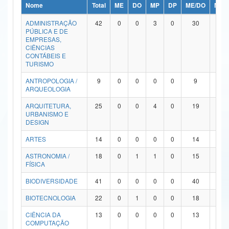
Nome
Total
ME
DO
MP
DP
ME/DO
MP/
Ministério da Ciência, Tecnologia, Inovações e Comunicações
ADMINISTRAÇÃO
42
0
0
3
0
30
9
PÚBLICA E DE
Ministério do Meio Ambiente
EMPRESAS,
CIÊNCIAS
Ministério do Turismo
CONTÁBEIS E
TURISMO
Ministério do Desenvolvimento Regional
ANTROPOLOGIA /
9
0
0
0
0
9
0
ARQUEOLOGIA
Controladoria-Geral da União
ARQUITETURA,
25
0
0
4
0
19
2
URBANISMO E
Ministério da Mulher, da Família e dos Direitos Humanos
DESIGN
Secretaria-Geral
ARTES
14
0
0
0
0
14
0
ASTRONOMIA /
18
0
1
1
0
15
1
Secretaria de Governo
FÍSICA
Gabinete de Segurança Institucional
BIODIVERSIDADE
41
0
0
0
0
40
1
Advocacia-Geral da União
BIOTECNOLOGIA
22
0
1
0
0
18
3
CIÊNCIA DA
13
0
0
0
0
13
0
Banco Central do Brasil
COMPUTAÇÃO