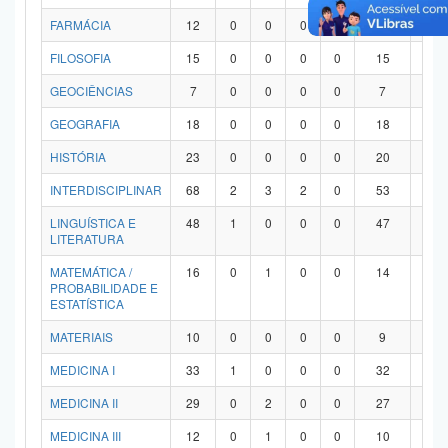
FARMÁCIA
12
0
0
0
0
12
0
FILOSOFIA
15
0
0
0
0
15
0
GEOCIÊNCIAS
7
0
0
0
0
7
0
GEOGRAFIA
18
0
0
0
0
18
0
HISTÓRIA
23
0
0
0
0
20
3
INTERDISCIPLINAR
68
2
3
2
0
53
8
LINGUÍSTICA E
48
1
0
0
0
47
0
LITERATURA
MATEMÁTICA /
16
0
1
0
0
14
1
PROBABILIDADE E
ESTATÍSTICA
MATERIAIS
10
0
0
0
0
9
1
MEDICINA I
33
1
0
0
0
32
0
MEDICINA II
29
0
2
0
0
27
0
MEDICINA III
12
0
1
0
0
10
1