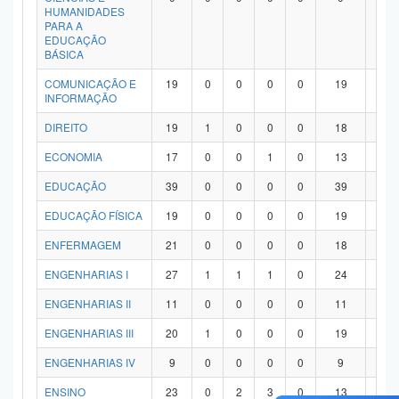
HUMANIDADES
PARA A
EDUCAÇÃO
BÁSICA
COMUNICAÇÃO E
19
0
0
0
0
19
0
INFORMAÇÃO
DIREITO
19
1
0
0
0
18
0
ECONOMIA
17
0
0
1
0
13
3
EDUCAÇÃO
39
0
0
0
0
39
0
EDUCAÇÃO FÍSICA
19
0
0
0
0
19
0
ENFERMAGEM
21
0
0
0
0
18
3
ENGENHARIAS I
27
1
1
1
0
24
0
ENGENHARIAS II
11
0
0
0
0
11
0
ENGENHARIAS III
20
1
0
0
0
19
0
ENGENHARIAS IV
9
0
0
0
0
9
0
ENSINO
23
0
2
3
0
13
5