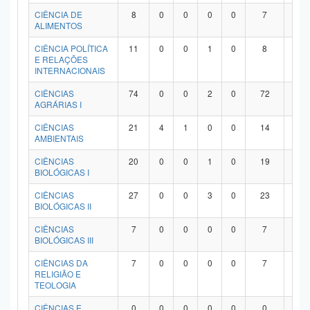
Planalto
CIÊNCIA DE
8
0
0
0
0
7
1
ALIMENTOS
CIÊNCIA POLÍTICA
11
0
0
1
0
8
2
E RELAÇÕES
INTERNACIONAIS
CIÊNCIAS
74
0
0
2
0
72
0
AGRÁRIAS I
CIÊNCIAS
21
4
1
0
0
14
2
AMBIENTAIS
CIÊNCIAS
20
0
0
1
0
19
0
BIOLÓGICAS I
CIÊNCIAS
27
0
0
3
0
23
1
BIOLÓGICAS II
CIÊNCIAS
7
0
0
0
0
7
0
BIOLÓGICAS III
CIÊNCIAS DA
7
0
0
0
0
7
0
RELIGIÃO E
TEOLOGIA
CIÊNCIAS E
0
0
0
0
0
0
0